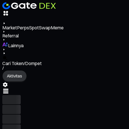
Market
Perps
Spot
Swap
Meme
Referral
Lainnya
Cari Token/Dompet
/
Aktivitas