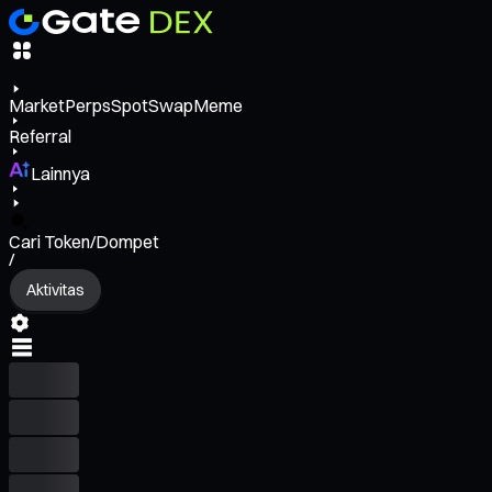
Market
Perps
Spot
Swap
Meme
Referral
Lainnya
Cari Token/Dompet
/
Aktivitas