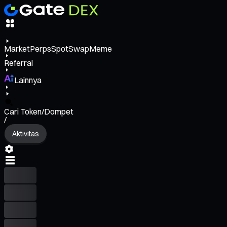
Market
Perps
Spot
Swap
Meme
Referral
Lainnya
Cari Token/Dompet
/
Aktivitas