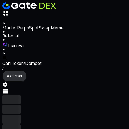
Market
Perps
Spot
Swap
Meme
Referral
Lainnya
Cari Token/Dompet
/
Aktivitas