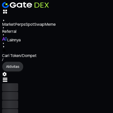
Market
Perps
Spot
Swap
Meme
Referral
Lainnya
Cari Token/Dompet
/
Aktivitas