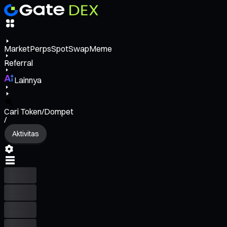
Market
Perps
Spot
Swap
Meme
Referral
Lainnya
Cari Token/Dompet
/
Aktivitas