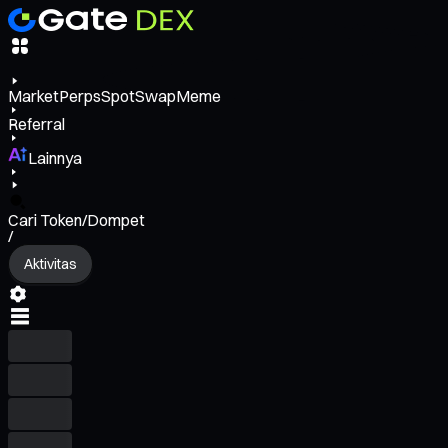
Market
Perps
Spot
Swap
Meme
Referral
Lainnya
Cari Token/Dompet
/
Aktivitas