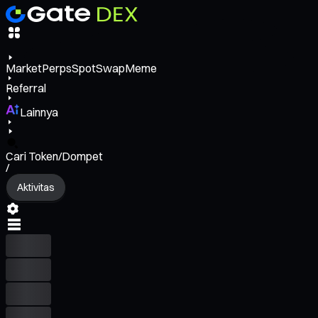
Market
Perps
Spot
Swap
Meme
Referral
Lainnya
Cari Token/Dompet
/
Aktivitas