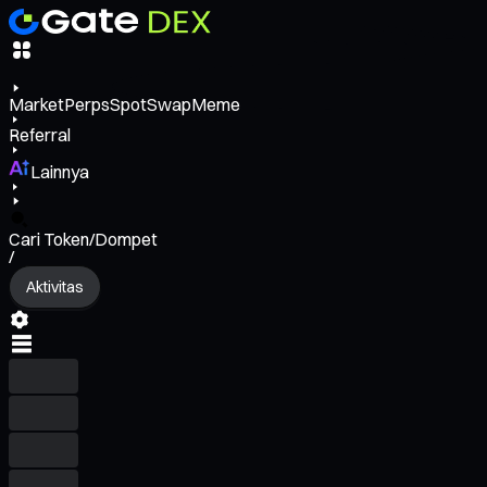
Market
Perps
Spot
Swap
Meme
Referral
Lainnya
Cari Token/Dompet
/
Aktivitas