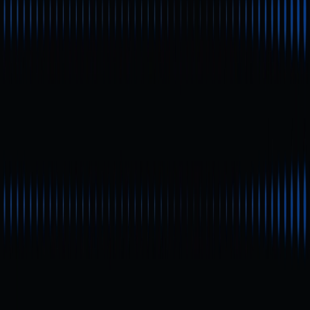
1inch Wallet
merupakan dompet mata uang kripto
terdesentralisasi yang dikembangkan oleh tim 1inch.
Dompet ini memungkinkan Anda mengelola aset digital di
berbagai blockchain secara mandiri, serta mendukung
fitur seperti pertukaran instan dan transfer lintas-chain.
Cash App
adalah aplikasi populer berbasis di Amerika
Serikat yang mengintegrasikan fungsi pembayaran dan