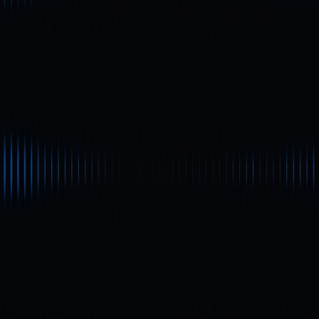
Konten
Apa Itu 1inch Wallet dan Cash App?
Mengapa Tidak Dapat Mentransfer
Langsung dari 1inch Wallet ke Cash
App?
Bagaimana Cara Aman
Mengonversi Aset 1inch Wallet ke
Aset yang Didukung Cash App?
Panduan Operasional Langkah demi
Langkah