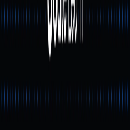
Bagaimana Cara Aman
Mengonversi Aset 1inch
Wallet ke Aset yang
Didukung Cash App?
Untuk menyelesaikan transfer dengan aman, ikuti langkah
berikut:
Tukar token Anda (seperti ETH, USDC, 1INCH)
menjadi Bitcoin (BTC) melalui 1inch Wallet.
Kirim BTC yang telah dikonversi ke alamat penerimaan
BTC di Cash App Anda.