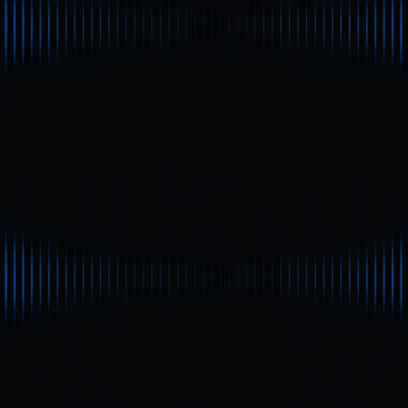
Diajukan
Q1: Bisakah saya mengirim USDC langsung ke Cash App?
Tidak. Cash App saat ini hanya menerima BTC yang
didukung oleh platformnya.
Q2: Apa yang harus dilakukan jika swap BTC gagal di
1inch?
Pastikan biaya gas cukup dan Anda menggunakan
mainnet BTC yang benar.
Q3: Apakah Cash App menerima aset selain BTC?
Saat ini, Cash App hanya mendukung BTC dan saham.
Platform ini tidak menerima deposit on-chain token ERC-
20.