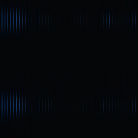
Risiko dan Langkah Pencegahan
Pertanyaan yang Sering Diajukan
Ringkasan
Artikel Terkait
Pemula
Koin Berikutnya yang Berpotensi Naik 100x?
Analisis Crypto Gem Kapitalisasi Rendah
Artikel ini menganalisis aset kripto dengan kapitalisasi
pasar kecil yang patut diperhatikan pada tahun 2025,
dengan menyoroti aspek teknologi, keterlibatan
komunitas, dan potensi pasar. Selain itu, laporan ini
memberikan panduan seleksi aset kripto serta menyoroti
faktor risiko utama bagi investor pemula.
Pemula
Bagaimana Decentralized Identity (DID)
Mendorong Transformasi Baru di Dunia Crypto |