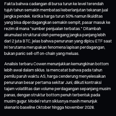
Fakta bahwa cadangan di bursa turun ke level terendah
tujuh tahun semakin membatasi keberlanjutan tekanan jual
jangka pendek. Ketika harga turun 50% namun likuiditas
yang bisa diperdagangkan semakin sempit, pasar masuk ke
rezim di mana "sumber penjualan terbatas." Ditambah
akumulasi struktural oleh pemegang jangka panjang lebih
dari 2 juta BTC, jelas bahwa penurunan yang dipicu ETF saat
ini terutama merupakan fenomena lapisan perdagangan,
bukan panic sell-off on-chain yang meluas.
Analisis terbaru Cowen menunjukkan kemungkinan bottom
lebih awal dalam siklus. Ia mencatat bahwa pada tahun
pemilu paruh waktu AS, harga cenderung menyelesaikan
penurunan besar pertama sekitar Juni, diikuti kontraksi
tajam volatilitas dan volume perdagangan sepanjang musim
panas, dengan struktur bottom penuh terbentuk pada
musim gugur. Model return siklusnya masih menunjuk
skenario baseline Oktober hingga November 2026.