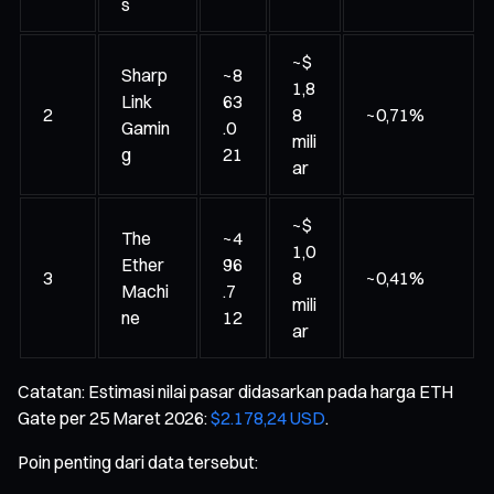
s
~$
Sharp
~8
1,8
Link
63
2
8
~0,71%
Gamin
.0
mili
g
21
ar
~$
The
~4
1,0
Ether
96
3
8
~0,41%
Machi
.7
mili
ne
12
ar
Catatan: Estimasi nilai pasar didasarkan pada harga ETH
Gate per 25 Maret 2026:
$2.178,24 USD
.
Poin penting dari data tersebut: