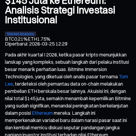
$145 Juta ke Ethereum:
Analisis Strategi Investasi
Institusional
Market Analysis
BTC
0.21%
ETH
1.75%
Diperbarui
:
2026-03-25 12:29
Pada akhir kuartal I 2026, ketika pasar kripto menunjukkan
lanskap yang kompleks, sebuah langkah dari pelaku institusi
besar menarik perhatian luas. Bitmine Immersion
Technologies, yang diketuai oleh analis pasar ternama
Tom
Lee
, terdeteksi oleh pemantau data on-chain melakukan
pembelian ETH berskala besar lainnya. Akuisisi ini, dengan
nilai total $145 juta, semakin menambah kepemilikan Bitmine
yang sudah signifikan, menandai peningkatan berkelanjutan
dalam posisi
Ethereum
mereka. Langkah ini
memperkenalkan variabel baru dalam narasi pasar saat ini
dan kembali memicu diskusi seputar pandangan jangka
panjang investor institusi terhadap nilai Ethereum.