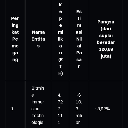
K
e
Es
Per
p
ti
Pangsa
ing
e
m
(dari
kat
Nama
mi
asi
suplai
Pe
Entita
lik
Nil
beredar
me
s
a
ai
120,69
ga
n
Pa
juta)
ng
(E
sa
T
r
H)
Bitmin
e
4.
~$
Immer
72
10,
1
sion
7.
3
~3,92%
Techn
11
mili
ologie
1
ar