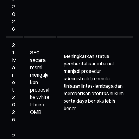
2
0
2
6
2
1
SEC
Meningkatkan status
M
secara
pemberitahuan internal
a
resmi
menjadi prosedur
r
mengaju
administratif, memulai
e
kan
tinjauan lintas-lembaga dan
t
proposal
memberikan otoritas hukum
2
ke White
serta daya berlaku lebih
0
House
besar.
2
OMB
6
2