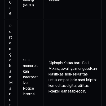
0
(MOU)
2
6
P
e
rt
e
n
g
a
SEC
Dipimpin Ketua baru Paul
h
menerbit
Atkins, awalnya mengusulkan
a
kan
klasifikasi non-sekuritas
n
Interpret
untuk empat jenis aset kripto:
M
ive
komoditas digital, utilitas,
a
Notice
koleksi, dan stablecoin.
r
internal
e
t