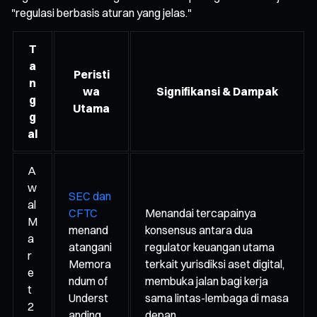
"regulasi berbasis aturan yang jelas."
T
a
Peristi
n
wa
Signifikansi & Dampak
g
Utama
g
al
A
w
SEC dan
al
CFTC
Menandai tercapainya
M
menand
konsensus antara dua
a
atangani
regulator keuangan utama
r
Memora
terkait yurisdiksi aset digital,
e
ndum of
membuka jalan bagi kerja
t
Underst
sama lintas-lembaga di masa
2
anding
depan.