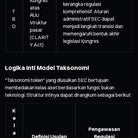
Kongres
kerangka regulasi
atas
T
komprehensif. Aturan
RUU
B
administratif SEC dapat
struktur
D
menjadi langkah transisi dan
pasar
memengaruhi bentuk akhir
(CLARIT
legislasi Kongres.
Y Act)
Logika Inti Model Taksonomi
"Taksonomi token" yang diusulkan SEC bertujuan
membedakan kelas aset berdasarkan fungsi, bukan
teknologi. Struktur intinya dapat dirangkum sebagai berikut:
K
e
l
Pengawasan
a
Definisi Usulan
Regulasi