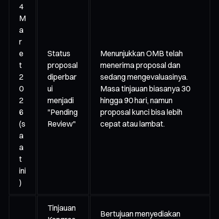
4
M
a
r
e
Status
Menunjukkan OMB telah
t
proposal
menerima proposal dan
2
diperbar
sedang mengevaluasinya.
0
ui
Masa tinjauan biasanya 30
2
menjadi
hingga 90 hari, namun
6
"Pending
proposal kunci bisa lebih
(s
Review"
cepat atau lambat.
a
a
t
ini
)
Tinjauan
Bertujuan menyediakan