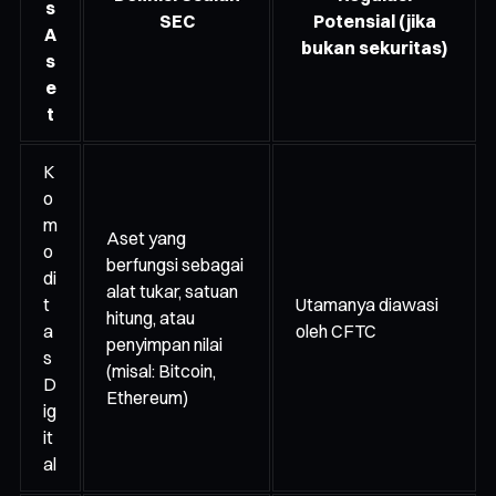
s
SEC
Potensial (jika
A
bukan sekuritas)
s
e
t
K
o
m
Aset yang
o
berfungsi sebagai
di
alat tukar, satuan
t
Utamanya diawasi
hitung, atau
a
oleh CFTC
penyimpan nilai
s
(misal: Bitcoin,
D
Ethereum)
ig
it
al