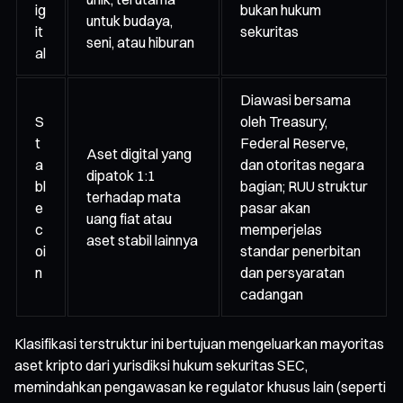
ig
bukan hukum
untuk budaya,
it
sekuritas
seni, atau hiburan
al
Diawasi bersama
S
oleh Treasury,
t
Federal Reserve,
Aset digital yang
a
dan otoritas negara
dipatok 1:1
bl
bagian; RUU struktur
terhadap mata
e
pasar akan
uang fiat atau
c
memperjelas
aset stabil lainnya
oi
standar penerbitan
n
dan persyaratan
cadangan
Klasifikasi terstruktur ini bertujuan mengeluarkan mayoritas
aset kripto dari yurisdiksi hukum sekuritas SEC,
memindahkan pengawasan ke regulator khusus lain (seperti