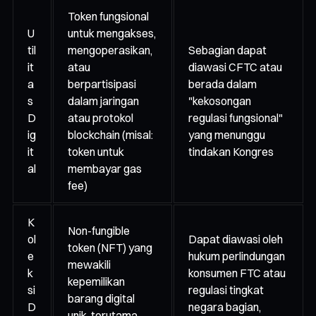
Token fungsional
U
untuk mengakses,
til
mengoperasikan,
Sebagian dapat
it
atau
diawasi CFTC atau
a
berpartisipasi
berada dalam
s
dalam jaringan
"kekosongan
D
atau protokol
regulasi fungsional"
ig
blockchain (misal:
yang menunggu
it
token untuk
tindakan Kongres
al
membayar gas
fee)
K
Non-fungible
ol
Dapat diawasi oleh
token (NFT) yang
e
hukum perlindungan
mewakili
k
konsumen FTC atau
kepemilikan
si
regulasi tingkat
barang digital
D
negara bagian,
unik, terutama