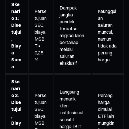
Ske
Dampak
nari
Perse
Keunggul
jangka
o 1:
tujuan
an
pendek
Dise
SEC,
saluran
terbatas,
tujui
biaya
muncul,
migrasi klien
,
MSB
namun
bertahap
Biay
T =
tidak ada
melalui
a
0,25
perang
saluran
Sam
%
harga
eksklusif
a
Ske
nari
Langsung
o 2:
Perse
Perang
menarik
Dise
tujuan
harga
klien
tujui
SEC,
dimulai,
institusional
,
biaya
ETF lain
sensitif
Biay
MSB
mungkin
harga, IBIT