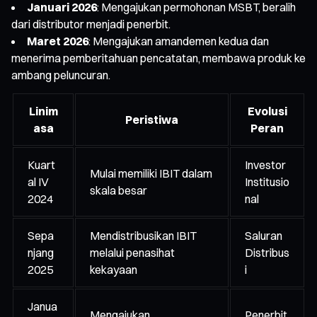
Januari 2026
: Mengajukan permohonan MSBT, beralih
dari distributor menjadi penerbit.
Maret 2026
: Mengajukan amandemen kedua dan
menerima pemberitahuan pencatatan, membawa produk ke
ambang peluncuran.
Linim
Evolusi
Peristiwa
asa
Peran
Kuart
Investor
Mulai memiliki IBIT dalam
al IV
Institusio
skala besar
2024
nal
Sepa
Mendistribusikan IBIT
Saluran
njang
melalui penasihat
Distribus
2025
kekayaan
i
Janua
Mengajukan
Penerbit