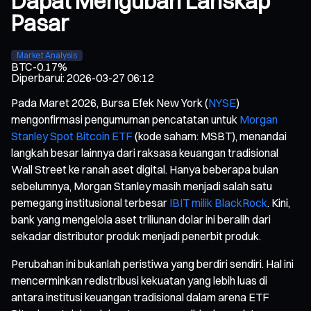
Dapat Mengubah Lanskap
Pasar
Market Analysis
BTC
-0.17%
Diperbarui
:
2026-03-27 06:12
Pada Maret 2026, Bursa Efek New York (
NYSE
)
mengonfirmasi pengumuman pencatatan untuk
Morgan
Stanley Spot Bitcoin ETF
(kode saham: MSBT), menandai
langkah besar lainnya dari raksasa keuangan tradisional
Wall Street ke ranah aset digital. Hanya beberapa bulan
sebelumnya, Morgan Stanley masih menjadi salah satu
pemegang institusional terbesar
IBIT milik BlackRock
. Kini,
bank yang mengelola aset triliunan dolar ini beralih dari
sekadar distributor produk menjadi penerbit produk.
Perubahan ini bukanlah peristiwa yang berdiri sendiri. Hal ini
mencerminkan redistribusi kekuatan yang lebih luas di
antara institusi keuangan tradisional dalam arena ETF