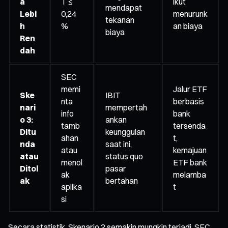
a
T ≤
ikut
mendapat
Lebi
0,24
menurunk
tekanan
h
%
an biaya
biaya
Ren
dah
SEC
memi
Jalur ETF
Ske
IBIT
nta
berbasis
nari
mempertah
info
bank
o 3:
ankan
tamb
tersenda
Ditu
keunggulan
ahan
t,
nda
saat ini,
atau
kemajuan
atau
status quo
menol
ETF bank
Ditol
pasar
ak
melamba
ak
bertahan
aplika
t
si
Secara statistik, Skenario 2 semakin mungkin terjadi. SEC