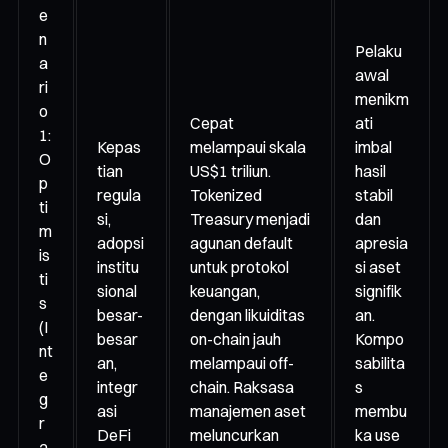
e
n
Pelaku
a
awal
ri
menikm
o
Cepat
ati
1:
Kepas
melampaui skala
imbal
O
tian
US$1 triliun.
hasil
p
regula
Tokenized
stabil
ti
si,
Treasury menjadi
dan
m
adopsi
agunan default
apresia
is
institu
untuk protokol
si aset
ti
sional
keuangan,
signifik
s
besar-
dengan likuiditas
an.
(I
besar
on-chain jauh
Kompo
nt
an,
melampaui off-
sabilita
e
integr
chain. Raksasa
s
g
asi
manajemen aset
membu
r
DeFi
meluncurkan
ka use
a