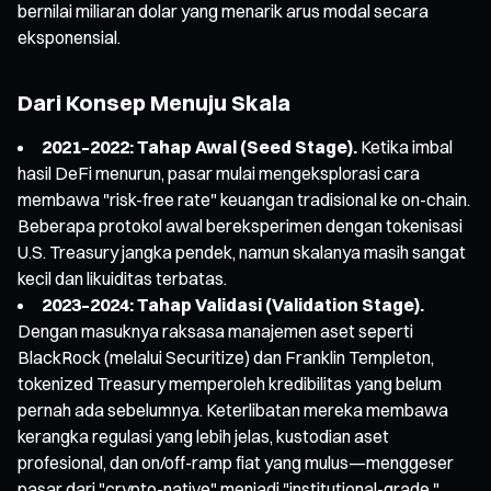
bernilai miliaran dolar yang menarik arus modal secara
eksponensial.
Dari Konsep Menuju Skala
2021–2022: Tahap Awal (Seed Stage).
Ketika imbal
hasil DeFi menurun, pasar mulai mengeksplorasi cara
membawa "risk-free rate" keuangan tradisional ke on-chain.
Beberapa protokol awal bereksperimen dengan tokenisasi
U.S. Treasury jangka pendek, namun skalanya masih sangat
kecil dan likuiditas terbatas.
2023–2024: Tahap Validasi (Validation Stage).
Dengan masuknya raksasa manajemen aset seperti
BlackRock (melalui Securitize) dan Franklin Templeton,
tokenized Treasury memperoleh kredibilitas yang belum
pernah ada sebelumnya. Keterlibatan mereka membawa
kerangka regulasi yang lebih jelas, kustodian aset
profesional, dan on/off-ramp fiat yang mulus—menggeser
pasar dari "crypto-native" menjadi "institutional-grade."