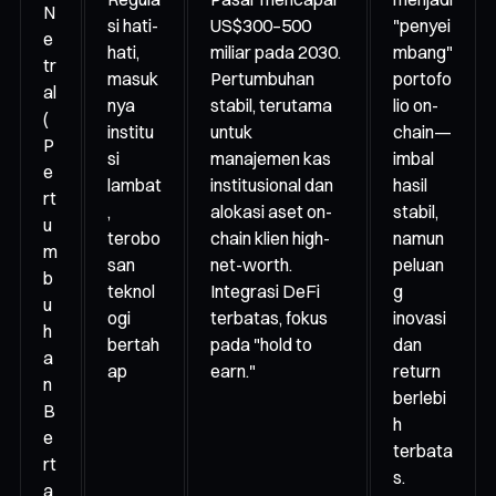
N
si hati-
US$300–500
"penyei
e
hati,
miliar pada 2030.
mbang"
tr
masuk
Pertumbuhan
portofo
al
nya
stabil, terutama
lio on-
(
institu
untuk
chain—
P
si
manajemen kas
imbal
e
lambat
institusional dan
hasil
rt
,
alokasi aset on-
stabil,
u
terobo
chain klien high-
namun
m
san
net-worth.
peluan
b
teknol
Integrasi DeFi
g
u
ogi
terbatas, fokus
inovasi
h
bertah
pada "hold to
dan
a
ap
earn."
return
n
berlebi
B
h
e
terbata
rt
s.
a