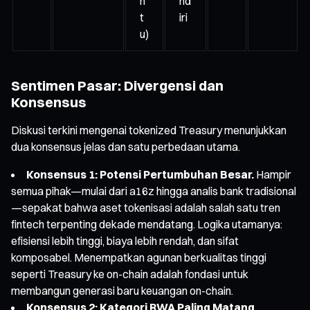
n
nd
t
iri
u)
Sentimen Pasar: Divergensi dan
Konsensus
Diskusi terkini mengenai tokenized Treasury menunjukkan
dua konsensus jelas dan satu perbedaan utama.
Konsensus 1: Potensi Pertumbuhan Besar.
Hampir
semua pihak—mulai dari a16z hingga analis bank tradisional
—sepakat bahwa aset tokenisasi adalah salah satu tren
fintech terpenting dekade mendatang. Logika utamanya:
efisiensi lebih tinggi, biaya lebih rendah, dan sifat
komposabel. Menempatkan agunan berkualitas tinggi
seperti Treasury ke on-chain adalah fondasi untuk
membangun generasi baru keuangan on-chain.
Konsensus 2: Kategori RWA Paling Matang.