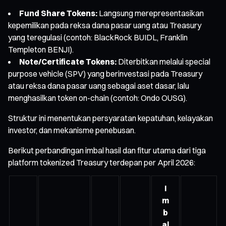
Fund Share Tokens:
Langsung merepresentasikan
kepemilikan pada reksa dana pasar uang atau Treasury
yang teregulasi (contoh: BlackRock BUIDL, Franklin
Templeton BENJI).
Note/Certificate Tokens:
Diterbitkan melalui special
purpose vehicle (SPV) yang berinvestasi pada Treasury
atau reksa dana pasar uang sebagai aset dasar, lalu
menghasilkan token on-chain (contoh: Ondo OUSG).
Struktur ini menentukan persyaratan kepatuhan, kelayakan
investor, dan mekanisme penebusan.
Berikut perbandingan imbal hasil dan fitur utama dari tiga
platform tokenized Treasury terdepan per April 2026:
I
m
b
al