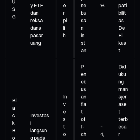
U
y ETF
e
ne
%
pati
S
dan
r
bu
bilit
G
reksa
pi
sa
as
dana
li
n
De
pasar
h
in
Fi
uang
st
kua
an
t
P
Did
en
uku
eb
ng
us
man
In
an
ajer
Bl
v
fia
ase
a
e
t
t
c
Investas
s
of
terb
k
i
t
f-
~
esa
R
langsun
o
ch
4,
r
o
g pada