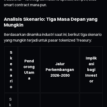
smart contract mana pun.
Analisis Skenario: Tiga Masa Depan yang
Mungkin
Berdasarkan dinamika industri saat ini, berikut tiga skenario
yang mungkin terjadi untuk pasar tokenized Treasury:
S
k
Implik
Pend
e
Jalur
asi
orong
n
Perkembangan
bagi
Utam
a
2026–2030
Invest
a
ri
or
o
S
k