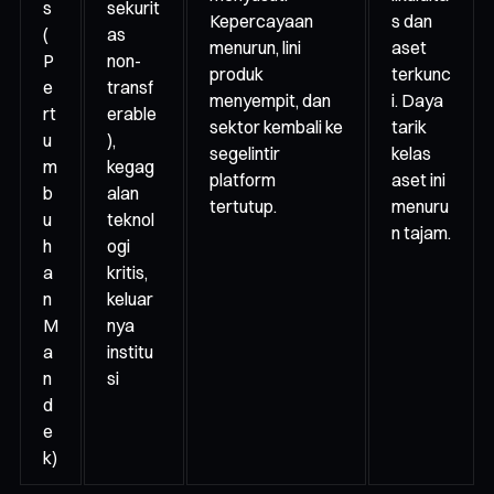
s
sekurit
Kepercayaan
s dan
(
as
menurun, lini
aset
P
non-
produk
terkunc
e
transf
menyempit, dan
i. Daya
rt
erable
sektor kembali ke
tarik
u
),
segelintir
kelas
m
kegag
platform
aset ini
b
alan
tertutup.
menuru
u
teknol
n tajam.
h
ogi
a
kritis,
n
keluar
M
nya
a
institu
n
si
d
e
k)