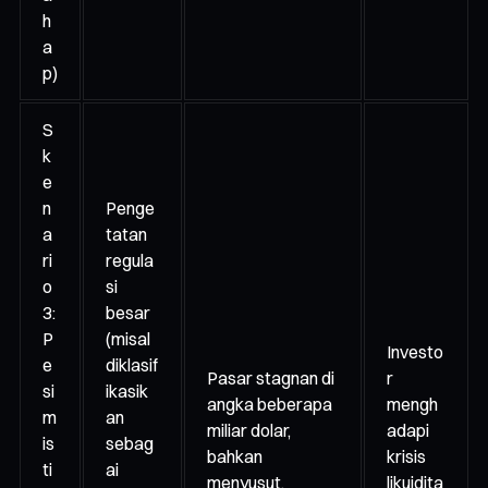
h
a
p)
S
k
e
n
Penge
a
tatan
ri
regula
o
si
3:
besar
P
(misal
Investo
e
diklasif
Pasar stagnan di
r
si
ikasik
angka beberapa
mengh
m
an
miliar dolar,
adapi
is
sebag
bahkan
krisis
ti
ai
menyusut.
likuidita