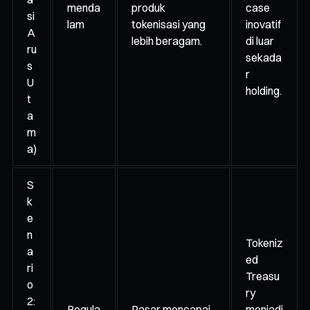
menda
produk
case
si
lam
tokenisasi yang
inovatif
A
lebih beragam.
di luar
ru
sekada
s
r
U
holding.
t
a
m
a)
S
k
e
n
Tokeniz
a
ed
ri
Treasu
o
ry
2:
Regula
Pasar mencapai
menjadi