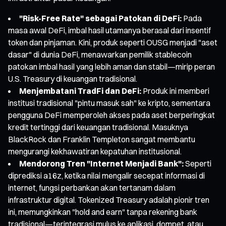
"Risk-Free Rate" sebagai Patokan di DeFi:
Pada
masa awal DeFi, imbal hasil utamanya berasal dari insentif
token dan pinjaman. Kini, produk seperti OUSG menjadi "aset
dasar" di dunia DeFi, menawarkan pemilik stablecoin
patokan imbal hasil yang lebih aman dan stabil—mirip peran
U.S. Treasury di keuangan tradisional.
Menjembatani TradFi dan DeFi:
Produk ini memberi
institusi tradisional "pintu masuk sah" ke kripto, sementara
pengguna DeFi memperoleh akses pada aset berperingkat
kredit tertinggi dari keuangan tradisional. Masuknya
BlackRock dan Franklin Templeton sangat membantu
mengurangi kekhawatiran kepatuhan institusional.
Mendorong Tren "Internet Menjadi Bank":
Seperti
diprediksi a16z, ketika nilai mengalir secepat informasi di
internet, fungsi perbankan akan tertanam dalam
infrastruktur digital. Tokenized Treasury adalah pionir tren
ini, memungkinkan "hold and earn" tanpa rekening bank
tradisional—terintegrasi mulus ke aplikasi, dompet, atau