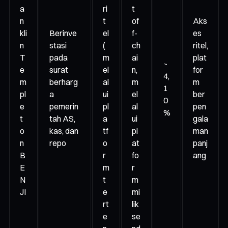
a
ri
t
n
t
of
Aks
kli
Berinve
el
f-
es
n
stasi
(
ch
ritel,
T
pada
m
ai
plat
~
e
surat
el
n,
for
4,
m
berharg
al
m
m
1
pl
a
ui
el
ber
0
e
pemerin
pl
al
pen
%
t
tah AS,
a
ui
gala
o
kas, dan
tf
pl
man
n
repo
o
at
panj
B
r
fo
ang
E
m
r
N
t
m
JI
e
mi
rt
lik
e
se