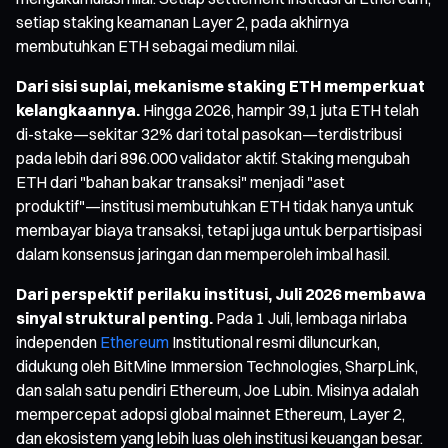
setiap staking keamanan Layer 2, pada akhirnya
membutuhkan ETH sebagai medium nilai.
Dari sisi suplai, mekanisme staking ETH memperkuat
kelangkaannya.
Hingga 2026, hampir 39,1 juta ETH telah
di-stake—sekitar 32% dari total pasokan—terdistribusi
pada lebih dari 896.000 validator aktif. Staking mengubah
ETH dari "bahan bakar transaksi" menjadi "aset
produktif"—institusi membutuhkan ETH tidak hanya untuk
membayar biaya transaksi, tetapi juga untuk berpartisipasi
dalam konsensus jaringan dan memperoleh imbal hasil.
Dari perspektif perilaku institusi, Juli 2026 membawa
sinyal struktural penting.
Pada 1 Juli, lembaga nirlaba
independen
Ethereum
Institutional resmi diluncurkan,
didukung oleh BitMine Immersion Technologies, SharpLink,
dan salah satu pendiri Ethereum, Joe Lubin. Misinya adalah
mempercepat adopsi global mainnet Ethereum, Layer 2,
dan ekosistem yang lebih luas oleh institusi keuangan besar.