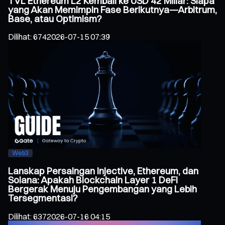
TVL Ethereum L2 Kembali ke USD 42 Miliar: Siapa
yang Akan Memimpin Fase Berikutnya—Arbitrum,
Base, atau Optimism?
Dilihat
:
674
2026-07-15 07:39
Web3
Lanskap Persaingan Injective, Ethereum, dan
Solana: Apakah Blockchain Layer 1 DeFi
Bergerak Menuju Pengembangan yang Lebih
Tersegmentasi?
Dilihat
:
637
2026-07-16 04:15