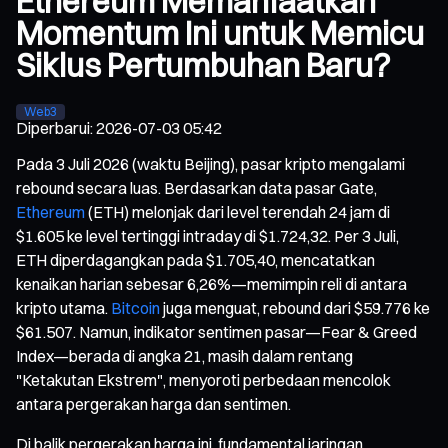
Ethereum Memanfaatkan
Momentum Ini untuk Memicu
Siklus Pertumbuhan Baru?
Web3
Diperbarui
:
2026-07-03 05:42
Pada 3 Juli 2026 (waktu Beijing), pasar kripto mengalami
rebound secara luas. Berdasarkan data pasar Gate,
Ethereum
(ETH) melonjak dari level terendah 24 jam di
$1.605 ke level tertinggi intraday di $1.724,32. Per 3 Juli,
ETH diperdagangkan pada $1.705,40, mencatatkan
kenaikan harian sebesar 6,26%—memimpin reli di antara
kripto utama.
Bitcoin
juga menguat, rebound dari $59.776 ke
$61.507. Namun, indikator sentimen pasar—Fear & Greed
Index—berada di angka 21, masih dalam rentang
"Ketakutan Ekstrem", menyoroti perbedaan mencolok
antara pergerakan harga dan sentimen.
Di balik pergerakan harga ini, fundamental jaringan