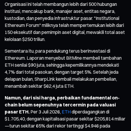
Organisasi ini telah membangun lebih dari 500 hubungan
institusi, mencakup bank, manajer aset, entitas negara,
kustodian, dan penyedia infrastruktur pasar. "Institutional
Ethereum Forum" miliknya telah mempertemukan lebih dari
150 eksekutif dan pemimpin aset digital, mewakili total aset
kelolaan $250 triliun.
Sementara itu, para pendukung terus berinvestasi di
Ethereum. Laporan menyebut BitMine membeli tambahan
ETH senilai $90 juta, sehingga kepemilikannya mendekati
4,7% dari total pasokan, dengan target 5%. Setelah jeda
delapan bulan, SharpLink kembali melakukan pembelian,
menambah sekitar $62,4 juta ETH.
Namun, dari sisi harga, perbaikan fundamental on-
chain belum sepenuhnya tercermin pada valuasi
pasar ETH.
Per 3 Juli 2026,
ETH
diperdagangkan di
$1.705,40, dengan kapitalisasi pasar sekitar $205,814 miliar
—turun sekitar 65% dari rekor tertinggi $4.946 pada