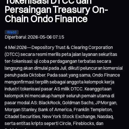
Tokenisasi DTCC dan
Persaingan Treasury On-
Chain Ondo Finance
Web3
Diperbarui
:
2026-05-06 07:15
4 Mei 2026—Depository Trust & Clearing Corporation
(DTCC) secara resmi merilis peta jalan layanan sekuritas
ter-tokenisasi: uji coba perdagangan terbatas secara
langsung akan dimulai pada Juli, diikuti peluncuran komersial
penuh pada Oktober. Pada saat yang sama, Ondo Finance
mengonfirmasi terpilih sebagai anggota kelompok kerja
industri tokenisasi pasar AS milik DTCC. Keanggotaan
kelompok ini mencakup hampir seluruh pemain utama di
pasar modal AS: BlackRock, Goldman Sachs, JPMorgan,
Morgan Stanley, Bank of America, Franklin Templeton,
Citadel Securities, New York Stock Exchange, Nasdaq,
serta entitas kripto seperti Circle, Fireblocks, dan