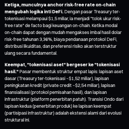
Ketiga, munculnya anchor risk-free rate on-chain
mengubah logika inti DeFi.
Dengan pasar Treasury ter-
tokenisasi melampaui $1,5 miliar, ia menjadi "tolok ukur risk-
free rate" de facto bagi keuangan on-chain. Ketika modal
on-chain dapat dengan mudah mengakses imbal hasil dolar
risk-free tahunan 3,36%, biaya pendanaan protokol DeFi,
distribusi likuiditas, dan preferensi risiko akan terstruktur
ulang secara fundamental.
Keempat, "tokenisasi aset" bergeser ke "tokenisasi
hasil."
Pasar membentuk struktur empat lapis: lapisan aset
dasar (Treasury ter-tokenisasi ~$1,52 miliar), lapisan
peningkatan kredit (private credit ~$2,54 miliar), lapisan
finansialisasi (protokol pemisahan hasil), dan lapisan
infrastruktur (platform penerbitan patuh). Transisi Ondo dari
lapisan kedua (penerbitan produk) ke lapisan keempat
(partisipasi infrastruktur) adalah ekstensi alami dari evolusi
struktural ini.