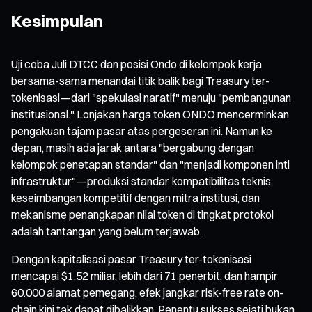
Kesimpulan
Uji coba Juli DTCC dan posisi Ondo di kelompok kerja
bersama-sama menandai titik balik bagi Treasury ter-
tokenisasi—dari "spekulasi naratif" menuju "pembangunan
institusional." Lonjakan harga token ONDO mencerminkan
pengakuan tajam pasar atas pergeseran ini. Namun ke
depan, masih ada jarak antara "bergabung dengan
kelompok penetapan standar" dan "menjadi komponen inti
infrastruktur"—produksi standar, kompatibilitas teknis,
keseimbangan kompetitif dengan mitra institusi, dan
mekanisme penangkapan nilai token di tingkat protokol
adalah tantangan yang belum terjawab.
Dengan kapitalisasi pasar Treasury ter-tokenisasi
mencapai $1,52 miliar, lebih dari 71 penerbit, dan hampir
60.000 alamat pemegang, efek jangkar risk-free rate on-
chain kini tak dapat dibalikkan. Penentu sukses sejati bukan