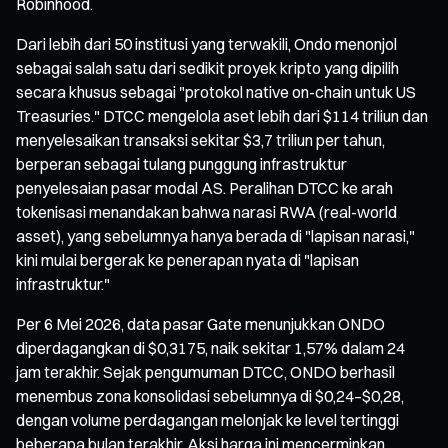
Robinhood.
Dari lebih dari 50 institusi yang terwakili, Ondo menonjol
sebagai salah satu dari sedikit proyek kripto yang dipilih
secara khusus sebagai "protokol native on-chain untuk US
Treasuries." DTCC mengelola aset lebih dari $114 triliun dan
menyelesaikan transaksi sekitar $3,7 triliun per tahun,
berperan sebagai tulang punggung infrastruktur
penyelesaian pasar modal AS. Peralihan DTCC ke arah
tokenisasi menandakan bahwa narasi RWA (real-world
asset), yang sebelumnya hanya berada di "lapisan narasi,"
kini mulai bergerak ke penerapan nyata di "lapisan
infrastruktur."
Per 6 Mei 2026, data pasar Gate menunjukkan ONDO
diperdagangkan di $0,3175, naik sekitar 1,57% dalam 24
jam terakhir. Sejak pengumuman DTCC, ONDO berhasil
menembus zona konsolidasi sebelumnya di $0,24–$0,28,
dengan volume perdagangan melonjak ke level tertinggi
beberapa bulan terakhir. Aksi harga ini mencerminkan