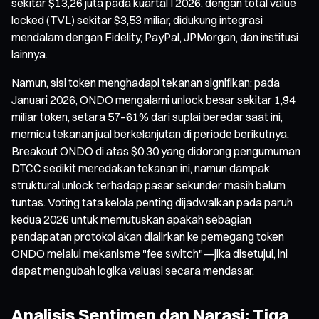
sekitar $13,26 juta pada kuartal I 2026, dengan total value
locked (TVL) sekitar $3,53 miliar, didukung integrasi
mendalam dengan Fidelity, PayPal, JPMorgan, dan institusi
lainnya.
Namun, sisi token menghadapi tekanan signifikan: pada
Januari 2026, ONDO mengalami unlock besar sekitar 1,94
miliar token, setara 57–61% dari suplai beredar saat ini,
memicu tekanan jual berkelanjutan di periode berikutnya.
Breakout ONDO di atas $0,30 yang didorong pengumuman
DTCC sedikit meredakan tekanan ini, namun dampak
struktural unlock terhadap pasar sekunder masih belum
tuntas. Voting tata kelola penting dijadwalkan pada paruh
kedua 2026 untuk memutuskan apakah sebagian
pendapatan protokol akan dialirkan ke pemegang token
ONDO melalui mekanisme "fee switch"—jika disetujui, ini
dapat mengubah logika valuasi secara mendasar.
Analisis Sentimen dan Narasi: Tiga