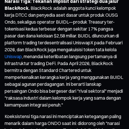
Narasi Tiga: Tekanan implisit dari strategi dua jalur
BlackRock.
BlackRock adalah anggota kunci kelompok
kerja DTCC dan penyedia aset dasar untuk produk OUSG
Ondo, sekaligus operator BUIDL—produk Treasury ter-
tokenisasi kedua terbesar dengan sekitar 17% pangsa
pasar dan dana kelolaan $2,58 miliar. BUIDL diluncurkan di
platform trading terdesentralisasi UniswapX pada Februari
2026, dan BlackRock juga mengakuisisi token tata kelola
Uniswap
, menandai keterlibatan langsung pertamanya di
infrastruktur trading DeFi. Pada April 2026, BlackRock
bermitra dengan Standard Chartered untuk
memperkenalkan kerangka kerja yang menggunakan BUIDL
sebagai agunan perdagangan. Ini berarti lanskap
persaingan Ondo bisa bergeser dari "rival sektoral" menjadi
"raksasa industri dalam kelompok kerja yang sama dengan
kemampuan integrasi penuh."
Koeksistensi tiga narasi ini menciptakan ketegangan paling
menarik dalam harga ONDO saat ini: didorong oleh "narasi