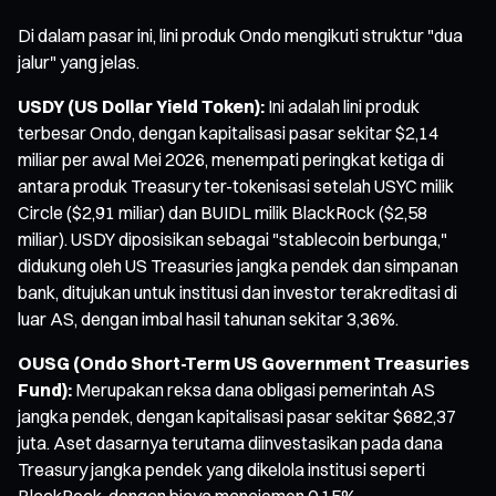
Di dalam pasar ini, lini produk Ondo mengikuti struktur "dua
jalur" yang jelas.
USDY (US Dollar Yield Token):
Ini adalah lini produk
terbesar Ondo, dengan kapitalisasi pasar sekitar $2,14
miliar per awal Mei 2026, menempati peringkat ketiga di
antara produk Treasury ter-tokenisasi setelah USYC milik
Circle ($2,91 miliar) dan BUIDL milik BlackRock ($2,58
miliar). USDY diposisikan sebagai "stablecoin berbunga,"
didukung oleh US Treasuries jangka pendek dan simpanan
bank, ditujukan untuk institusi dan investor terakreditasi di
luar AS, dengan imbal hasil tahunan sekitar 3,36%.
OUSG (Ondo Short-Term US Government Treasuries
Fund):
Merupakan reksa dana obligasi pemerintah AS
jangka pendek, dengan kapitalisasi pasar sekitar $682,37
juta. Aset dasarnya terutama diinvestasikan pada dana
Treasury jangka pendek yang dikelola institusi seperti
BlackRock, dengan biaya manajemen 0,15%.