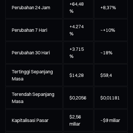
+64,48
Perubahan 24 Jam
+8,37%
%
+4.274
Perubahan 7 Hari
~+10%
%
+3.715
Perubahan 30 Hari
~18%
%
Tertinggi Sepanjang
$14,28
$59,4
Masa
Terendah Sepanjang
$0,2056
$0,01181
Masa
$2,56
Kapitalisasi Pasar
~$9 miliar
miliar