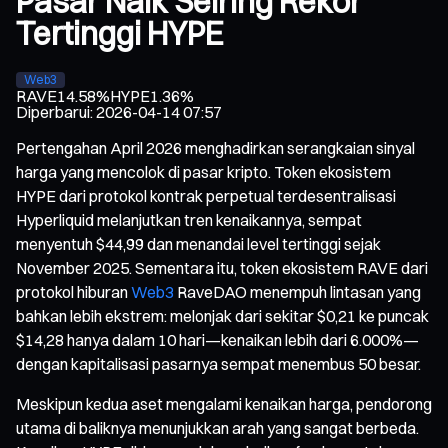
Pasar Naik Seiring Rekor
Tertinggi HYPE
Web3
RAVE
14.58%
HYPE
1.36%
Diperbarui
:
2026-04-14 07:57
Pertengahan April 2026 menghadirkan serangkaian sinyal
harga yang mencolok di pasar kripto. Token ekosistem
HYPE dari protokol kontrak perpetual terdesentralisasi
Hyperliquid melanjutkan tren kenaikannya, sempat
menyentuh $44,99 dan menandai level tertinggi sejak
November 2025. Sementara itu, token ekosistem RAVE dari
protokol hiburan
Web3
RaveDAO menempuh lintasan yang
bahkan lebih ekstrem: melonjak dari sekitar $0,21 ke puncak
$14,28 hanya dalam 10 hari—kenaikan lebih dari 6.000%—
dengan kapitalisasi pasarnya sempat menembus 50 besar.
Meskipun kedua aset mengalami kenaikan harga, pendorong
utama di baliknya menunjukkan arah yang sangat berbeda.