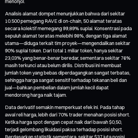
menonjol.
Analisis alamat dompet menunjukkan bahwa dari sekitar
10.500 pemegang RAVE di on-chain, 50 alamat teratas
secara kolektif memegang 99,89% suplai. Konsentrasi pada
sepuluh alamat teratas melebihi 98%, dengan tiga alamat
utama—diduga terkait tim proyek—mengendalikan sekitar
90% suplai token. Dari total 1 miliar token, hanya sekitar
23,03% yang benar-benar beredar, sementara sekitar 76%
masih terkunci atau belum dirilis. Distribusi ini membuat
jumlah token yang bebas diperdagangkan sangat terbatas,
sehingga harga sangat sensitif terhadap tekanan beli dan
jual—bahkan pembelian dalam jumlah kecil dapat
mendorong harga naik tajam.
Data derivatif semakin memperkuat efek ini. Pada tahap
awal reli harga, lebih dari 70% trader menahan posisi short.
Ketika harga spot dengan cepat naik dari bawah $0,50,
terjadi gelombang likuidasi paksa terhadap posisi short.
Berdasarkan statistik sementara, sekitar $37 juta posisi