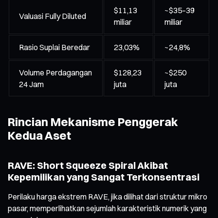
$11,13
~$35–39
Valuasi Fully Diluted
miliar
miliar
Rasio Suplai Beredar
23,03%
~24,8%
Volume Perdagangan
$128,23
~$250
24 Jam
juta
juta
Rincian Mekanisme Penggerak
Kedua Aset
RAVE: Short Squeeze Spiral Akibat
Kepemilikan yang Sangat Terkonsentrasi
Perilaku harga ekstrem RAVE, jika dilihat dari struktur mikro
pasar, memperlihatkan sejumlah karakteristik numerik yang