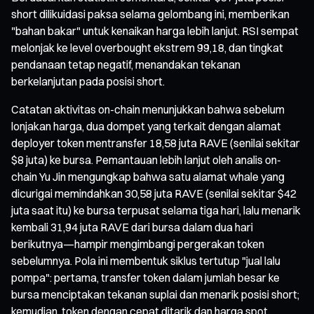
short dilikuidasi paksa selama gelombang ini, memberikan
"bahan bakar" untuk kenaikan harga lebih lanjut. RSI sempat
melonjak ke level overbought ekstrem 99,18, dan tingkat
pendanaan tetap negatif, menandakan tekanan
berkelanjutan pada posisi short.
Catatan aktivitas on-chain menunjukkan bahwa sebelum
lonjakan harga, dua dompet yang terkait dengan alamat
deployer token mentransfer 18,58 juta RAVE (senilai sekitar
$8 juta) ke bursa. Pemantauan lebih lanjut oleh analis on-
chain Yu Jin mengungkap bahwa satu alamat whale yang
dicurigai memindahkan 30,58 juta RAVE (senilai sekitar $42
juta saat itu) ke bursa terpusat selama tiga hari, lalu menarik
kembali 31,94 juta RAVE dari bursa dalam dua hari
berikutnya—hampir mengimbangi pergerakan token
sebelumnya. Pola ini membentuk siklus tertutup "jual lalu
pompa": pertama, transfer token dalam jumlah besar ke
bursa menciptakan tekanan suplai dan menarik posisi short;
kemudian, token dengan cepat ditarik dan harga spot