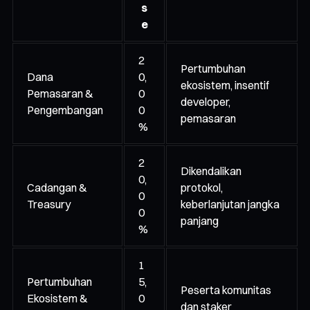
s
e
2
Pertumbuhan
Dana
0,
ekosistem, insentif
Pemasaran &
0
developer,
Pengembangan
0
pemasaran
%
2
Dikendalikan
0,
Cadangan &
protokol,
0
Treasury
keberlanjutan jangka
0
panjang
%
1
Pertumbuhan
5,
Peserta komunitas
Ekosistem &
0
dan staker