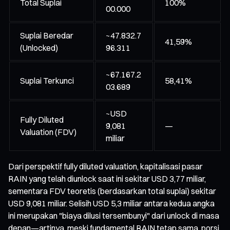
Total Suplai
100%
00.000
Suplai Beredar
~47.832.7
41,59%
(Unlocked)
96.311
~67.167.2
Suplai Terkunci
58,41%
03.689
~USD
Fully Diluted
9,081
—
Valuation (FDV)
miliar
Dari perspektif fully diluted valuation, kapitalisasi pasar
RAIN yang telah diunlock saat ini sekitar USD 3,77 miliar,
sementara FDV teoretis (berdasarkan total suplai) sekitar
USD 9,081 miliar. Selisih USD 5,3 miliar antara kedua angka
ini merupakan "biaya dilusi tersembunyi" dari unlock di masa
depan—artinya, meski fundamental RAIN tetap sama, porsi