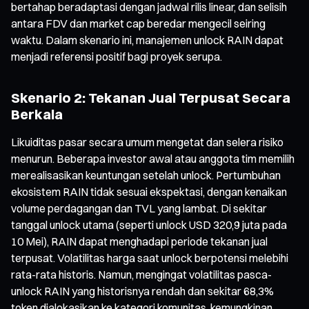
bertahap beradaptasi dengan jadwal rilis linear, dan selisih
antara FDV dan market cap beredar mengecil seiring
waktu. Dalam skenario ini, manajemen unlock RAIN dapat
menjadi referensi positif bagi proyek serupa.
Skenario 2: Tekanan Jual Terpusat Secara
Berkala
Likuiditas pasar secara umum mengetat dan selera risiko
menurun. Beberapa investor awal atau anggota tim memilih
merealisasikan keuntungan setelah unlock. Pertumbuhan
ekosistem RAIN tidak sesuai ekspektasi, dengan kenaikan
volume perdagangan dan TVL yang lambat. Di sekitar
tanggal unlock utama (seperti unlock USD 320,9 juta pada
10 Mei), RAIN dapat menghadapi periode tekanan jual
terpusat. Volatilitas harga saat unlock berpotensi melebihi
rata-rata historis. Namun, mengingat volatilitas pasca-
unlock RAIN yang historisnya rendah dan sekitar 68,3%
token dialokasikan ke kategori komunitas, kemungkinan