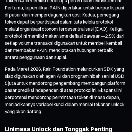
Token RAIN memiliki beberapa peran dalam ekosistem ini:
Pertama, kepemilikan RAIN diperlukan untuk berpartisipasi
di pasar dan memperdagangkan opsi. Kedua, pemegang
token dapat berpartisipasi dalam tata kelola protokol
melalui organisasi otonom terdesentralisasi (DAO). Ketiga,
protokol ini memiliki mekanisme deflasi bawaan—2,5% dari
setiap volume transaksi digunakan untuk membeli kembali
dan membakar RAIN, menciptakan hubungan terbalik
antara penggunaan dan suplai.
Pada Maret 2026, Rain Foundation meluncurkan SDK yang
siap digunakan oleh agen AI dan program hibah senilai USD
5 juta untuk mendorong pengembang membangun platform
pasar prediksi independen di atas protokol ini. Ekspansi ini
berpotensi mendorong permintaan token di masa depan,
menjadikannya variabel kunci dalam menilai tekanan unlock
yang akan datang.
Linimasa Unlock dan Tonggak Penting