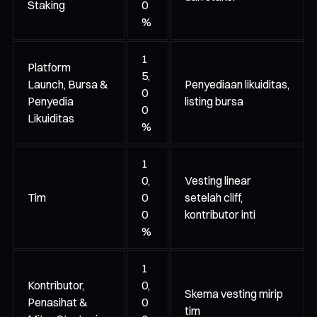
Staking
0
%
1
Platform
5,
Launch, Bursa &
Penyediaan likuiditas,
0
Penyedia
listing bursa
0
Likuiditas
%
1
0,
Vesting linear
Tim
0
setelah cliff,
0
kontributor inti
%
1
Kontributor,
0,
Skema vesting mirip
Penasihat &
0
tim