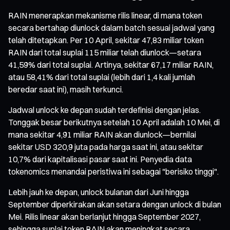
RAIN menerapkan mekanisme rilis linear, di mana token
secara bertahap diunlock dalam batch sesuai jadwal yang
telah ditetapkan. Per 10 April, sekitar 47,83 miliar token
RAIN dari total suplai 115 miliar telah diunlock—setara
41,59% dari total suplai. Artinya, sekitar 67,17 miliar RAIN,
atau 58,41% dari total suplai (lebih dari 1,4 kali jumlah
beredar saat ini), masih terkunci.
Jadwal unlock ke depan sudah terdefinisi dengan jelas.
Tonggak besar berikutnya setelah 10 April adalah 10 Mei, di
mana sekitar 4,91 miliar RAIN akan diunlock—bernilai
sekitar USD 320,9 juta pada harga saat ini, atau sekitar
10,7% dari kapitalisasi pasar saat ini. Penyedia data
tokenomics menandai peristiwa ini sebagai "berisiko tinggi".
Lebih jauh ke depan, unlock bulanan dari Juni hingga
September diperkirakan akan setara dengan unlock di bulan
Mei. Rilis linear akan berlanjut hingga September 2027,
sehingga suplai token RAIN akan meningkat secara