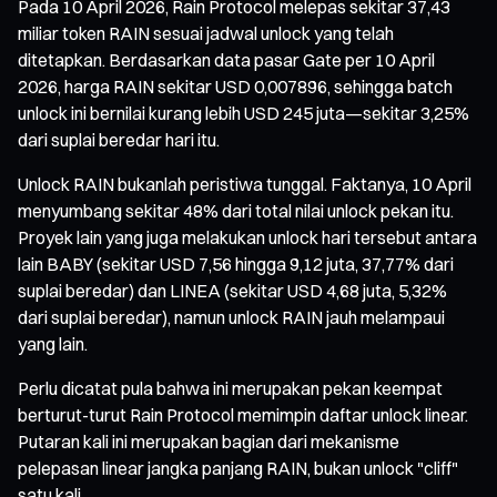
Pada 10 April 2026, Rain Protocol melepas sekitar 37,43
miliar token RAIN sesuai jadwal unlock yang telah
ditetapkan. Berdasarkan data pasar Gate per 10 April
2026, harga RAIN sekitar USD 0,007896, sehingga batch
unlock ini bernilai kurang lebih USD 245 juta—sekitar 3,25%
dari suplai beredar hari itu.
Unlock RAIN bukanlah peristiwa tunggal. Faktanya, 10 April
menyumbang sekitar 48% dari total nilai unlock pekan itu.
Proyek lain yang juga melakukan unlock hari tersebut antara
lain BABY (sekitar USD 7,56 hingga 9,12 juta, 37,77% dari
suplai beredar) dan LINEA (sekitar USD 4,68 juta, 5,32%
dari suplai beredar), namun unlock RAIN jauh melampaui
yang lain.
Perlu dicatat pula bahwa ini merupakan pekan keempat
berturut-turut Rain Protocol memimpin daftar unlock linear.
Putaran kali ini merupakan bagian dari mekanisme
pelepasan linear jangka panjang RAIN, bukan unlock "cliff"
satu kali.