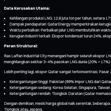
Data Kerusakan Utama:
Kehilangan produksi LNG: 12,8 juta ton per tahun, setara 17
Dampak pendapatan: QatarEnergy memperkirakan kerugian t
Waktu perbaikan: Perbaikan jalur LNG membutuhkan waktu 3
Kerugian industri terkait: Ekspor kondensat turun 24%, ek
Peran Struktural:
Ras Laffan Industrial City menangani hampir seluruh ekspor 
menghilangkan sekitar 3–4% pasokan LNG dunia (20% × 17%) 
Lebih penting lagi, ekspor Qatar sangat terkonsentrasi. Pasa
Ketergantungan tinggi: Pakistan (99% impor LNG dari Qatar
Ketergantungan sedang: Korea Selatan, Singapura, Taiwan.
Ketergantungan rendah: Tiongkok Daratan (Qatar memaso
Dengan demikian, meski harga global naik serentak, beberapa 
Tiongkok atau Jepang.