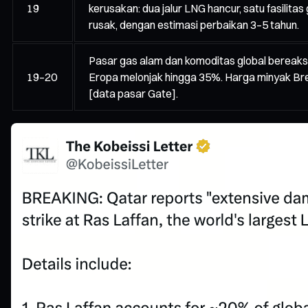
19
kerusakan: dua jalur LNG hancur, satu fasilitas
rusak, dengan estimasi perbaikan 3–5 tahun.
Pasar gas alam dan komoditas global bereaks
19–20
Eropa melonjak hingga 35%. Harga minyak Bre
[data pasar Gate].