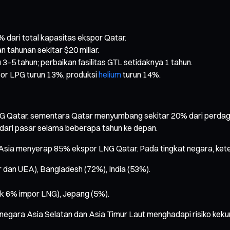
% dari total kapasitas ekspor Qatar.
ahunan sekitar $20 miliar.
–5 tahun; perbaikan fasilitas GTL setidaknya 1 tahun.
spor LPG turun 13%, produksi
helium
turun 14%.
LNG Qatar, sementara Qatar menyumbang sekitar 20% dari perdaga
dari pasar selama beberapa tahun ke depan.
r Asia menyerap 85% ekspor LNG Qatar. Pada tingkat negara, ket
 dan UEA), Bangladesh (72%), India (53%).
k 6% impor LNG), Jepang (5%).
negara Asia Selatan dan Asia Timur Laut menghadapi risiko kekur