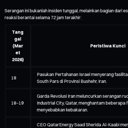
Serangan ini bukanlah insiden tunggal, melainkan bagian dari esk
reaksi berantai selama 72 jam terakhir:
Tang
gal
(Mar
Peristiwa Kunci
et
2026)
Pasukan Pertahanan Israel menyerang fasilita
18
South Pars di Provinsi Bushehr, Iran.
Garda Revolusi Iran meluncurkan serangan rud
18–19
Industrial City, Qatar, menghantam beberapa f
menyebabkan kebakaran.
CEO QatarEnergy Saad Sherida Al-Kaabi men