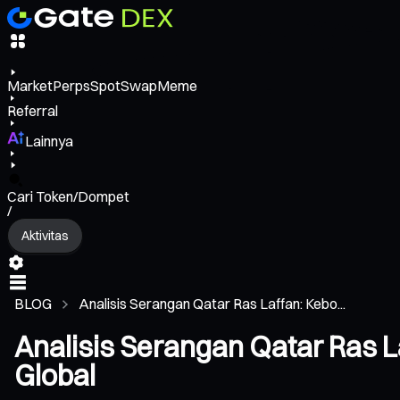
Market
Perps
Spot
Swap
Meme
Referral
Lainnya
Cari Token/Dompet
/
Aktivitas
BLOG
Analisis Serangan Qatar Ras Laffan: Kebo...
Analisis Serangan Qatar Ras 
Global