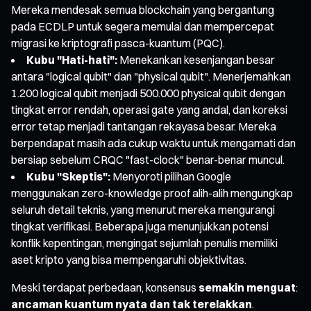
Mereka mendesak semua blockchain yang bergantung
pada ECDLP untuk segera memulai dan mempercepat
migrasi ke kriptografi pasca-kuantum (PQC).
Kubu "Hati-hati":
Menekankan kesenjangan besar
antara "logical qubit" dan "physical qubit". Menerjemahkan
1.200 logical qubit menjadi 500.000 physical qubit dengan
tingkat error rendah, operasi gate yang andal, dan koreksi
error tetap menjadi tantangan rekayasa besar. Mereka
berpendapat masih ada cukup waktu untuk mengamati dan
bersiap sebelum CRQC "fast-clock" benar-benar muncul.
Kubu "Skeptis":
Menyoroti pilihan Google
menggunakan zero-knowledge proof alih-alih mengungkap
seluruh detail teknis, yang menurut mereka mengurangi
tingkat verifikasi. Beberapa juga menunjukkan potensi
konflik kepentingan, mengingat sejumlah penulis memiliki
aset kripto yang bisa mempengaruhi objektivitas.
Meski terdapat perbedaan, konsensus
semakin menguat
:
ancaman kuantum nyata dan tak terelakkan
.