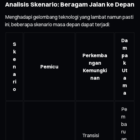
Analisis Skenario: Beragam Jalan ke Depan
Menghadapi gelombang teknologi yang lambat namun pasti
ini, beberapa skenario masa depan dapat terjadi:
Da
S
m
k
Perkemba
pa
e
ngan
k
n
Pemicu
Kemungki
Ut
a
nan
a
ri
m
o
a
Pe
m
ba
ru
Transisi
an