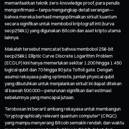
memanfaatkan teknik zero-knowledge proof, para penulis
mengonfirmasi—tanpa mengungkap detail serangan—
bahwa mereka berhasil mengoptimalkan sirkuit kuantum
secara signifikan untuk membobol kriptografi inti (kurva
secp256k1) yang digunakan Bitcoin dan aset kripto utama
lainnya.
Makalah tersebut mencatat bahwa membobol 256-bit
secp256k1 Elliptic Curve Discrete Logarithm Problem
(ECDLP) kini hanya memerlukan sekitar 1.200 hingga 1.450
logical qubit dan 70 hingga 90 juta Toffoli gate. Dengan
asumsi rekayasa paling optimistis, jumlah physical qubit
yang dibutuhkan untuk menjalankan sirkuit ini dapat ditekan
di bawah 500.000—penurunan signifikan dari estimasi
sebelumnya yang mencapai jutaan.
Terobosan ini berarti ambang rekayasa untuk membangun
"cryptographically relevant quantum computer" (CRQC)
yang mampu menyerang Bitcoin semakin rendah, dan waktu