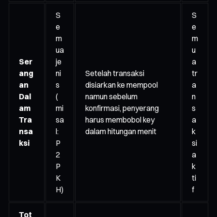
S
S
e
e
m
m
ua
u
Ser
je
a
ang
ni
Setelah transaksi
tr
an
s
disiarkan ke mempool
a
Dal
(
namun sebelum
n
am
mi
konfirmasi, penyerang
s
Tra
sa
harus membobol key
a
nsa
l:
dalam hitungan menit
k
ksi
P
si
2
a
P
k
K
ti
H)
f
Tot