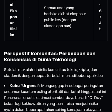
al
~
Semua aset yang
Eks
6,
berisiko akibat eksposur
pos
-
7
public key (dengan
ur
J
alasan apa pun)
Risi
t
ko
Perspektif Komunitas: Perbedaan dan
Konsensus di Dunia Teknologi
Setelah makalah ini dirilis, komunitas teknis, kripto, dan
akademik dengan cepat terbelah menjadi beberapa kubu:
Kubu "Urgensi":
Menganggap ini sebagai peringatan
ancaman kuantum paling otoritatif dan ketat hingga saat ini.
Penurunan drastis estimasi sumber daya berarti "Q-Day"
bukan lagi kekhawatiran yang jauh—bisa menjadi risiko
nyata dalam beberapa tahun seiring kemajuan rekayasa.