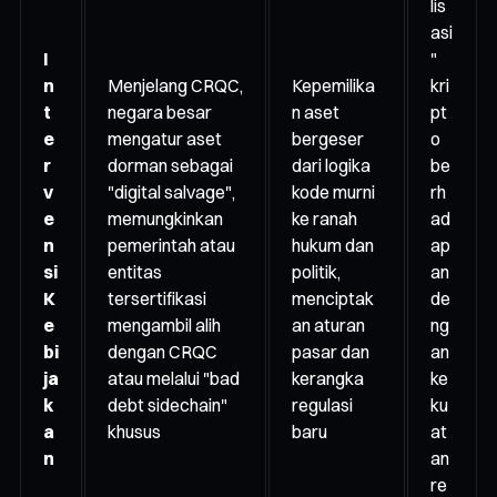
lis
asi
I
"
n
Menjelang CRQC,
Kepemilika
kri
t
negara besar
n aset
pt
e
mengatur aset
bergeser
o
r
dorman sebagai
dari logika
be
v
"digital salvage",
kode murni
rh
e
memungkinkan
ke ranah
ad
n
pemerintah atau
hukum dan
ap
si
entitas
politik,
an
K
tersertifikasi
menciptak
de
e
mengambil alih
an aturan
ng
bi
dengan CRQC
pasar dan
an
ja
atau melalui "bad
kerangka
ke
k
debt sidechain"
regulasi
ku
a
khusus
baru
at
n
an
re