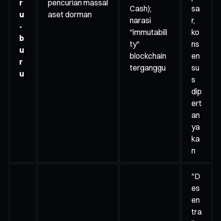
r
pencurian massal
Cash);
sa
u
aset dorman
narasi
r,
-
"immutabili
ko
b
ty"
ns
u
blockchain
en
r
terganggu
su
u
s
dip
ert
an
ya
ka
n
"D
es
en
tra