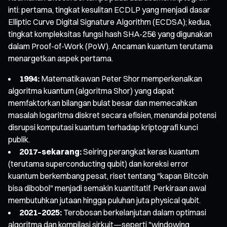
inti: pertama, tingkat kesulitan ECDLP yang menjadi dasar
Elliptic Curve Digital Signature Algorithm (ECDSA); kedua,
tingkat kompleksitas fungsi hash SHA-256 yang digunakan
dalam Proof-of-Work (PoW). Ancaman kuantum terutama
menargetkan aspek pertama.
1994:
Matematikawan Peter Shor memperkenalkan
algoritma kuantum (algoritma Shor) yang dapat
memfaktorkan bilangan bulat besar dan memecahkan
masalah logaritma diskret secara efisien, menandai potensi
disrupsi komputasi kuantum terhadap kriptografi kunci
publik.
2017–sekarang:
Seiring perangkat keras kuantum
(terutama superconducting qubit) dan koreksi error
kuantum berkembang pesat, riset tentang "kapan Bitcoin
bisa dibobol" menjadi semakin kuantitatif. Perkiraan awal
membutuhkan jutaan hingga puluhan juta physical qubit.
2021–2025:
Terobosan berkelanjutan dalam optimasi
algoritma dan kompilasi sirkuit—seperti "windowing