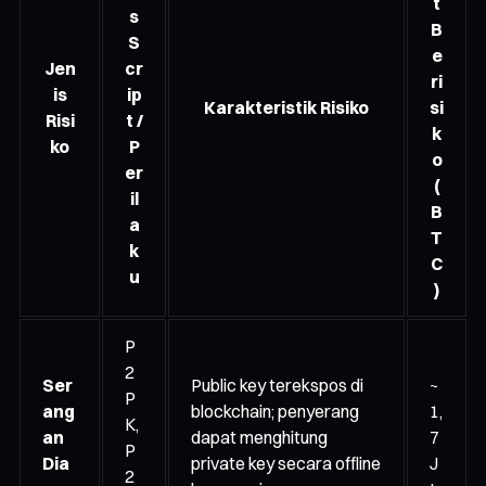
t
s
B
S
e
Jen
cr
ri
is
ip
Karakteristik Risiko
si
Risi
t /
k
ko
P
o
er
(
il
B
a
T
k
C
u
)
P
2
Ser
Public key terekspos di
~
P
ang
blockchain; penyerang
1,
K,
an
dapat menghitung
7
P
Dia
private key secara offline
J
2