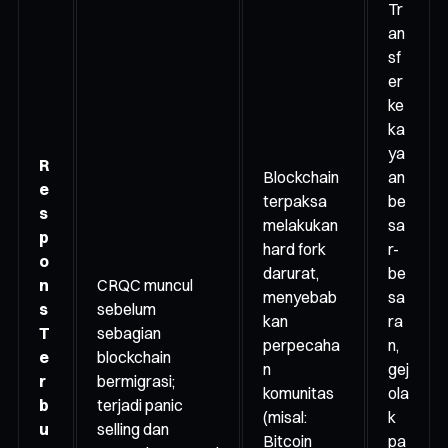
Tr
an
sf
er
ke
ka
ya
R
Blockchain
an
e
terpaksa
be
s
melakukan
sa
p
hard fork
r-
o
darurat,
be
n
CRQC muncul
menyebab
sa
s
sebelum
kan
ra
T
sebagian
perpecaha
n,
e
blockchain
n
gej
r
bermigrasi;
komunitas
ola
b
terjadi panic
(misal:
k
u
selling dan
Bitcoin
pa