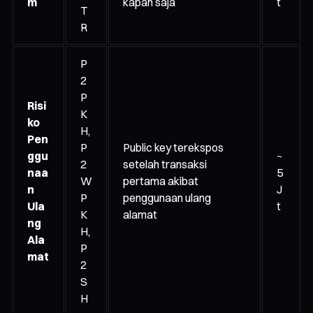
m
kapan saja
t
T
R
P
2
P
Risi
K
ko
H,
Pen
P
Public key terekspos
ggu
~
2
setelah transaksi
naa
5
W
pertama akibat
n
J
P
penggunaan ulang
Ula
t
K
alamat
ng
H,
Ala
P
mat
2
S
H