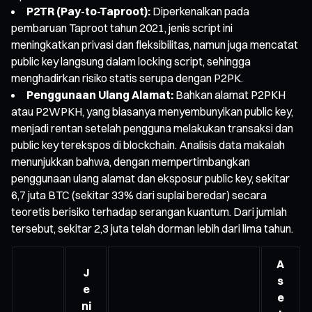
P2TR (Pay-to-Taproot):
Diperkenalkan pada
pembaruan Taproot tahun 2021, jenis script ini
meningkatkan privasi dan fleksibilitas, namun juga mencatat
public key langsung dalam locking script, sehingga
menghadirkan risiko statis serupa dengan P2PK.
Penggunaan Ulang Alamat:
Bahkan alamat P2PKH
atau P2WPKH, yang biasanya menyembunyikan public key,
menjadi rentan setelah pengguna melakukan transaksi dan
public key terekspos di blockchain. Analisis data makalah
menunjukkan bahwa, dengan mempertimbangkan
penggunaan ulang alamat dan eksposur public key, sekitar
6,7 juta BTC (sekitar 33% dari suplai beredar) secara
teoretis berisiko terhadap serangan kuantum. Dari jumlah
tersebut, sekitar 2,3 juta telah dorman lebih dari lima tahun.
A
J
s
e
e
ni