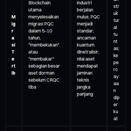
Blockchain
industri
str
utama
berjalan
uk
M
menyelesaikan
mulus; PQC
tur
ig
migrasi PQC
menjadi
al
r
dalam 5–10
standar;
tu
a
tahun,
ancaman
nt
si
"membekukan"
kuantum
as;
T
atau
dinetralisir;
ke
e
"membakar"
nilai aset
pe
rt
sebagian besar
mendapat
rc
ib
aset dorman
jaminan
ay
sebelum CRQC
teknis
aa
tiba
jangka
n
panjang
dip
er
ku
at