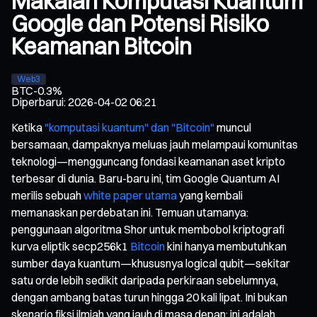
Makalah Komputasi Kuantum
Google dan Potensi Risiko
Keamanan Bitcoin
Web3
BTC
-0.3%
Diperbarui
:
2026-04-02 06:21
Ketika
"komputasi kuantum" dan "Bitcoin"
muncul
bersamaan, dampaknya meluas jauh melampaui komunitas
teknologi—mengguncang fondasi keamanan aset kripto
terbesar di dunia. Baru-baru ini, tim Google Quantum AI
merilis sebuah
white paper utama
yang kembali
memanaskan perdebatan ini. Temuan utamanya:
penggunaan algoritma Shor untuk membobol kriptografi
kurva eliptik secp256k1
Bitcoin
kini hanya membutuhkan
sumber daya kuantum—khususnya logical qubit—sekitar
satu orde lebih sedikit daripada perkiraan sebelumnya,
dengan ambang batas turun hingga 20 kali lipat. Ini bukan
skenario fiksi ilmiah yang jauh di masa depan; ini adalah