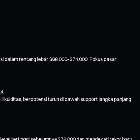
asi dalam rentang lebar $68.000–$74.000. Fokus pasar
l.
i likuiditas, berpotensi turun di bawah support jangka panjang
evel tertinggi sebelumnya $76.000 dan mendekati rekor baru.