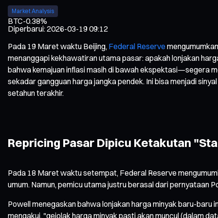
Market Analysis
BTC
-0.38%
Diperbarui
:
2026-03-19 09:12
Pada 19 Maret waktu Beijing,
Federal Reserve
mengumumkan ke
menanggapi kekhawatiran utama pasar: apakah lonjakan harga
bahwa kemajuan inflasi masih di bawah ekspektasi—segera memicu
sekadar gangguan harga jangka pendek. Ini bisa menjadi sin
setahun terakhir.
Repricing Pasar Dipicu Ketakutan "Sta
Pada 18 Maret waktu setempat, Federal Reserve mengumumka
umum. Namun, pemicu utama justru berasal dari pernyataan Pow
Powell menegaskan bahwa lonjakan harga minyak baru-baru ini,
mengakui, "gejolak harga minyak pasti akan muncul (dalam dat