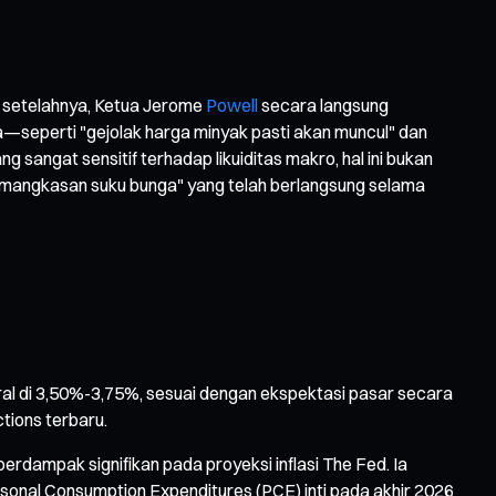
 setelahnya, Ketua Jerome
Powell
secara langsung
—seperti "gejolak harga minyak pasti akan muncul" dan
 sangat sensitif terhadap likuiditas makro, hal ini bukan
pemangkasan suku bunga" yang telah berlangsung selama
 di 3,50%-3,75%, sesuai dengan ekspektasi pasar secara
tions terbaru.
rdampak signifikan pada proyeksi inflasi The Fed. Ia
rsonal Consumption Expenditures (PCE) inti pada akhir 2026