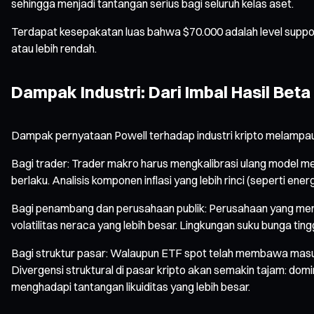
sehingga menjadi tantangan serius bagi seluruh kelas aset.
Terdapat kesepakatan luas bahwa $70.000 adalah level support k
atau lebih rendah.
Dampak Industri: Dari Imbal Hasil Bet
Dampak pernyataan Powell terhadap industri kripto melampa
Bagi trader: Trader makro harus mengkalibrasi ulang model mere
berlaku. Analisis komponen inflasi yang lebih rinci (seperti ener
Bagi penambang dan perusahaan publik: Perusahaan yang mem
volatilitas neraca yang lebih besar. Lingkungan suku bunga ti
Bagi struktur pasar: Walaupun ETF spot telah membawa masuk 
Divergensi struktural di pasar kripto akan semakin tajam: domi
menghadapi tantangan likuiditas yang lebih besar.