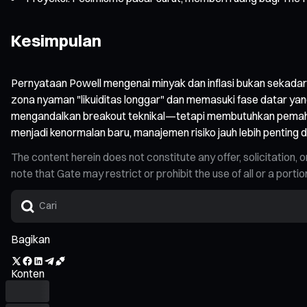
Kesimpulan
Pernyataan Powell mengenai minyak dan inflasi bukan sekadar k
zona nyaman "likuiditas longgar" dan memasuki fase datar yang
mengandalkan breakout teknikal—tetapi membutuhkan pemahaman
menjadi kenormalan baru, manajemen risiko jauh lebih penting 
The content herein does not constitute any offer, solicitatio
note that Gate may restrict or prohibit the use of all or a por
Bagikan
Konten