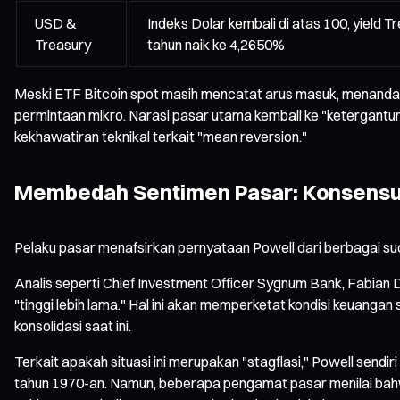
USD &
Indeks Dolar kembali di atas 100, yield T
Treasury
tahun naik ke 4,2650%
Meski ETF Bitcoin spot masih mencatat arus masuk, menandaka
permintaan mikro. Narasi pasar utama kembali ke "ketergantung
kekhawatiran teknikal terkait "mean reversion."
Membedah Sentimen Pasar: Konsensu
Pelaku pasar menafsirkan pernyataan Powell dari berbagai sudu
Analis seperti Chief Investment Officer Sygnum Bank, Fabian
"tinggi lebih lama." Hal ini akan memperketat kondisi keuan
konsolidasi saat ini.
Terkait apakah situasi ini merupakan "stagflasi," Powell sendi
tahun 1970-an. Namun, beberapa pengamat pasar menilai bahw