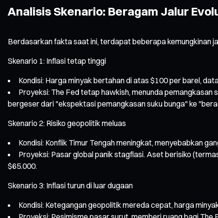
Analisis Skenario: Beragam Jalur Evol
Berdasarkan fakta saat ini, terdapat beberapa kemungkinan j
Skenario 1: Inflasi tetap tinggi
Kondisi: Harga minyak bertahan di atas $100 per barel, data 
Proyeksi: The Fed tetap hawkish, menunda pemangkasan suk
bergeser dari "ekspektasi pemangkasan suku bunga" ke "berad
Skenario 2: Risiko geopolitik meluas
Kondisi: Konflik Timur Tengah meningkat, menyebabkan ga
Proyeksi: Pasar global panik stagflasi. Aset berisiko (terma
$65.000.
Skenario 3: Inflasi turun di luar dugaan
Kondisi: Ketegangan geopolitik mereda cepat, harga minyak t
Proyeksi: Pesimisme pasar surut, memberi ruang bagi The 