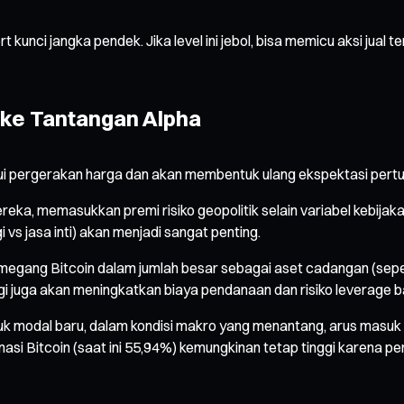
unci jangka pendek. Jika level ini jebol, bisa memicu aksi jual 
a ke Tantangan Alpha
ui pergerakan harga dan akan membentuk ulang ekspektasi pert
ka, memasukkan premi risiko geopolitik selain variabel kebijakan
gi vs jasa inti) akan menjadi sangat penting.
egang Bitcoin dalam jumlah besar sebagai aset cadangan (sepe
nggi juga akan meningkatkan biaya pendanaan dan risiko leverage 
modal baru, dalam kondisi makro yang menantang, arus masuk ini
nasi Bitcoin (saat ini 55,94%) kemungkinan tetap tinggi karena p