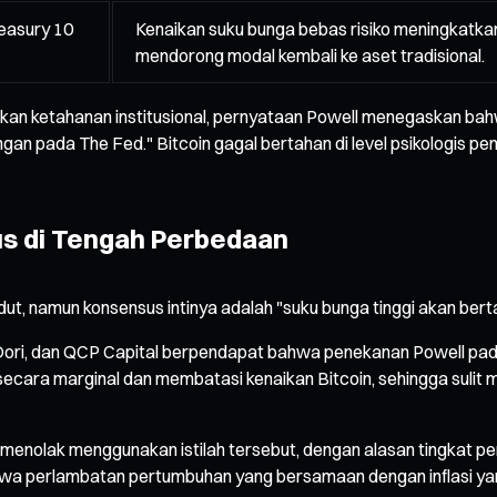
reasury 10
Kenaikan suku bunga bebas risiko meningkatkan o
mendorong modal kembali ke aset tradisional.
n ketahanan institusional, pernyataan Powell menegaskan bahwa
an pada The Fed." Bitcoin gagal bertahan di level psikologis pe
s di Tengah Perbedaan
t, namun konsensus intinya adalah "suku bunga tinggi akan berta
 Dori, dan QCP Capital berpendapat bahwa penekanan Powell pad
gan secara marginal dan membatasi kenaikan Bitcoin, sehingga s
ri menolak menggunakan istilah tersebut, dengan alasan tingkat p
a perlambatan pertumbuhan yang bersamaan dengan inflasi yang