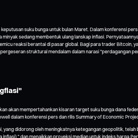
putusan suku bunga untuk bulan Maret. Dalam konferensi pers
 minyak sedang membentuk ulang lanskap inflasi. Pernyataannya
 reaksi berantai di pasar global. Bagi para trader Bitcoin, yang
yal pergeseran struktural mendalam dalam narasi "perdagangan 
gflasi"
n akan mempertahankan kisaran target suku bunga dana federal
ell dalam konferensi pers dan rilis Summary of Economic Projec
 yang didorong oleh meningkatnya ketegangan geopolitik, telah be
a inflasi)," dan menaikkan proyeksi median untuk indeks harga Pe