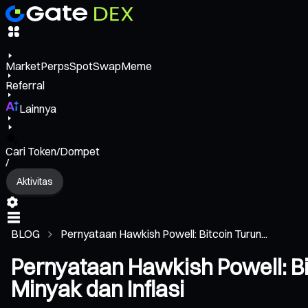
Market
Perps
Spot
Swap
Meme
Referral
Lainnya
Cari Token/Dompet
/
Aktivitas
BLOG
Pernyataan Hawkish Powell: Bitcoin Turun...
Pernyataan Hawkish Powell: B
Minyak dan Inflasi