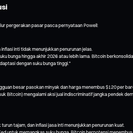
usi
alur pergerakan pasar pasca pernyataan Powell:
inflasi inti tidak menunjukkan penurunan jelas.
u bunga hingga akhir 2026 atau lebih lama. Bitcoin berkonsolid
aptasi dengan suku bunga tinggi."
ngguan besar pasokan minyak dan harga menembus $120 per bare
suk Bitcoin) mengalami aksi jual indiscriminatif jangka pendek dem
urun tajam, dan inflasi jasa inti menunjukkan penurunan kuat.
Fed untuk memangkas suku bunga. Bitcoin berpotensi menembus l