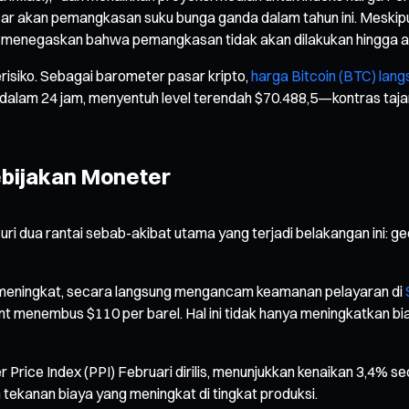
sar akan pemangkasan suku bunga ganda dalam tahun ini. Meski
in menegaskan bahwa pemangkasan tidak akan dilakukan hingga ada
isiko. Sebagai barometer pasar kripto,
harga Bitcoin (BTC) lang
 dalam 24 jam, menyentuh level terendah $70.488,5—kontras taja
Kebijakan Moneter
dua rantai sebab-akibat utama yang terjadi belakangan ini: geop
ah meningkat, secara langsung mengancam keamanan pelayaran di
Brent menembus $110 per barel. Hal ini tidak hanya meningkatkan b
 Price Index (PPI) Februari dirilis, menunjukkan kenaikan 3,4% se
tekanan biaya yang meningkat di tingkat produksi.