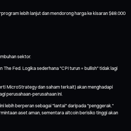
terprogram lebih lanjut dan mendorong harga ke kisaran $68.000
umbuhan sektor.
 The Fed. Logika sederhana "CPI turun = bullish" tidak lagi
rti MicroStrategy dan saham terkait) akan menghadapi
bagi perusahaan-perusahaan ini.
 lebih berperan sebagai "lantai" daripada "penggerak."
ermintaan aset aman, sementara altcoin berisiko tinggi akan