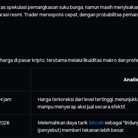
s spekulasi pemangkasan suku bunga, namun masih menyisakan ru
arasi resmi. Trader merespons cepat, dengan probabilitas peman
ga di pasar kripto, terutama melalui likuiditas makro dan prefe
Anali
4 jam
Harga terkoreksi dari level tertinggi, menunju
mampu menyerap aksi jual secara efektif.
 2026
Melemahkan daya tarik
Bitcoin
sebagai "lindung 
(penyebut) memberi tekanan lebih besar.