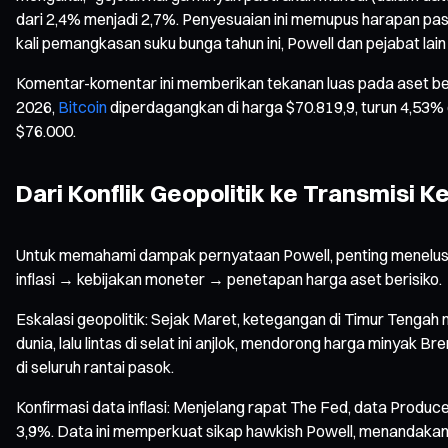
dari 2,4% menjadi 2,7%. Penyesuaian ini memupus harapan pa
kali pemangkasan suku bunga tahun ini, Powell dan pejabat la
Komentar-komentar ini memberikan tekanan luas pada aset ber
2026,
Bitcoin
diperdagangkan di harga $70.819,9, turun 4,53%
$76.000.
Dari Konflik Geopolitik ke Transmisi 
Untuk memahami dampak pernyataan Powell, penting menelusuri 
inflasi → kebijakan moneter → penetapan harga aset berisiko.
Eskalasi geopolitik: Sejak Maret, ketegangan di Timur Teng
dunia, lalu lintas di selat ini anjlok, mendorong harga minyak 
di seluruh rantai pasok.
Konfirmasi data inflasi: Menjelang rapat The Fed, data Producer
3,9%. Data ini memperkuat sikap hawkish Powell, menandakan 