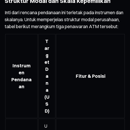
Struktur Modal dan Skala Kepemilikan
Inti dari rencana pendanaan ini terletak pada instrumen dan
skalanya. Untuk memperjelas struktur modal perusahaan,
tabel berikut merangkum tiga penawaran ATM tersebut:
T
ar
g
et
Instrum
D
en
a
Fitur & Posisi
Pendana
n
an
a
(U
S
D)
U