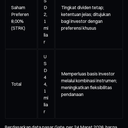
S
Saham
D
Tingkat dividen tetap;
Preferen
2,
ketentuan jelas; ditujukan
8,00%
1
bagi investor dengan
(STRK)
mi
preferensi khusus
lia
r
U
S
D
Memperluas basis investor
4
melalui kombinasi instrumen;
Total
4,
meningkatkan fleksibilitas
1
pendanaan
mi
lia
r
Berdasarkan data pasar Gate, per 24 Maret 2026, harga