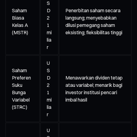
S
Saham
D
Penerbitan saham secara
Biasa
2
langsung; menyebabkan
Kelas A
1
dilusi pemegang saham
(MSTR)
mi
eksisting; fleksibilitas tinggi
lia
r
U
Saham
S
Preferen
D
Menawarkan dividen tetap
Suku
2
atau variabel; menarik bagi
Bunga
1
investor institusi pencari
Variabel
mi
imbal hasil
(STRC)
lia
r
U