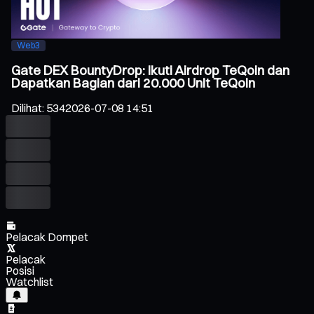
Web3
Gate DEX BountyDrop: Ikuti Airdrop TeQoin dan
Dapatkan Bagian dari 20.000 Unit TeQoin
Dilihat
:
534
2026-07-08 14:51
Pelacak Dompet
Pelacak
Posisi
Watchlist