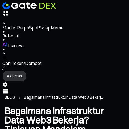
Market
Perps
Spot
Swap
Meme
Referral
Lainnya
Cari Token/Dompet
/
Aktivitas
BLOG
Bagaimana Infrastruktur Data Web3 Bekerj...
Bagaimana Infrastruktur
Data Web3 Bekerja?