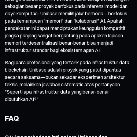
sebagian besar proyek berfokus pada inferensi model dan
daya komputasi. Unibase memilih jalur berbeda—berfokus
pada kemampuan "memori" dan "kolaborasi" AI. Apakah
pendekatan ini dapat menciptakan keunggulan kompetitif
jangka panjang sangat bergantung pada apakah lapisan
memori terdesentralisasi benar-benar bisa menjadi
infrastruktur standar bagi ekosistem agen AI.
Bagi para profesional yang tertarik pada infrastruktur data
blockchain, Unibase adalah proyek yang patut dipantau
secara saksama—bukan sekadar eksperimen arsitektur
teknis, melainkan jawaban sistematis atas pertanyaan:
"Seperti apa infrastruktur data yang benar-benar
dibutuhkan AI?"
FAQ
Q1: Apa perbedaan inti antara Unibase dan