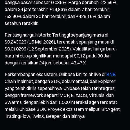
pangsa pasar sebesar 0,035%. Harga berubah -22,56%
dalam 24 jam terakhir, +19,83% dalam 7 hari terakhir,
-53,90% dalam 30 hari terakhir, dan +429,16% dalam
setahun terakhir.
Rentang harga historis: Tertinggi sepanjang masa di
$0,243023 (15 Mei 2026), terendah sepanjang masa di
$0,010299 (12 September 2025). Volatilitas harga baru-
baru ini cukup signifikan, mencapai $0,12 pada 30 Juni
dengan kenaikan 24 jam sebesar 43,47%.
Perkembangan ekosistem: Unibase kini telah live di
BNB
Chain mainnet, dengan SDK, dokumentasi, dan Explorer
yang telah dirilis sepenuhnya. Unibase telah terintegrasi
dengan framework seperti MCP, ElizaOS, Virtuals, dan
Swarms, dengan lebih dari 1.000 interaksi agen tercatat
melalui Unibase SDK. Proyek ekosistem meliputi BitAgent,
TradingFlow, TwinX, Beeper, dan lainnya.