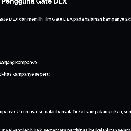
k Pengguna Gate DEX
i Gate DEX dan memilih Tim Gate DEX pada halaman kampanye a
epanjang kampanye.
ivitas kampanye seperti:
ampanye. Umumnya, semakin banyak Ticket yang dikumpulkan, sema
awal yang lebih baik, sementara partisipasi berkelanjutan s