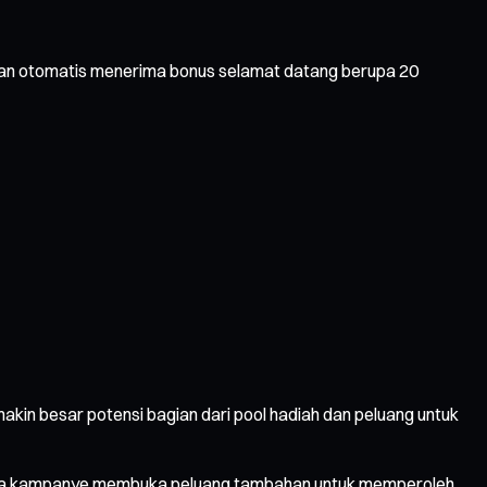
kan otomatis menerima bonus selamat datang berupa 20
kin besar potensi bagian dari pool hadiah dan peluang untuk
elama kampanye membuka peluang tambahan untuk memperoleh