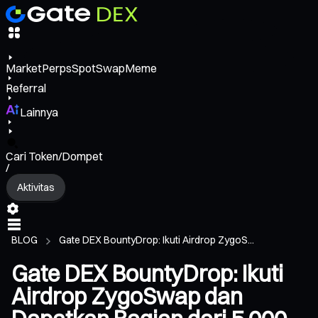
Market
Perps
Spot
Swap
Meme
Referral
Lainnya
Cari Token/Dompet
/
Aktivitas
BLOG
Gate DEX BountyDrop: Ikuti Airdrop ZygoS...
Gate DEX BountyDrop: Ikuti
Airdrop ZygoSwap dan