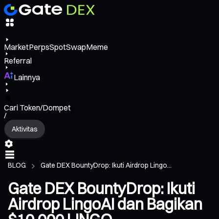
Market
Perps
Spot
Swap
Meme
Referral
Lainnya
Cari Token/Dompet
/
Aktivitas
BLOG
Gate DEX BountyDrop: Ikuti Airdrop Lingo...
Gate DEX BountyDrop: Ikuti
Airdrop LingoAI dan Bagikan