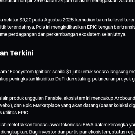
enurunan hampir 29% dalam 24 jam terakhir menegaskan volatilita
a sekitar $3,20 pada Agustus 2025, kemudian turun ke level ter
titik terendahnya. Pola ini mengindikasikan EPIC tengah bertransis
olume perdagangan dan perkembangan ekosistem selanjutnya.
n Terkini
ram "Ecosystem Ignition" senilai $1 juta untuk secara langsung m
 peningkatan likuiditas DeFi dan staking, peluncuran proyek gam
in produk unggulan Fanable, ekosistem ini mencakup Arcbound (s
3), dan Epic Marketplace yang akan datang (pasar koleksi digita
utilitas EPIC.
elah meletakkan fondasi awal tokenisasi RWA dalam kerangka yang
 diungkapkan. Bagi investor dan partisipan ekosistem, status regu