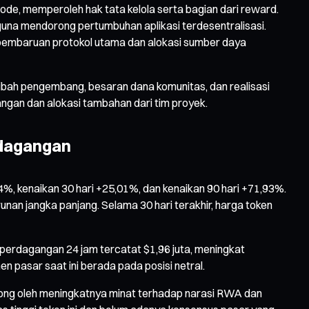
ode, memperoleh hak tata kelola serta bagian dari reward.
una mendorong pertumbuhan aplikasi terdesentralisasi.
n pembaruan protokol utama dan alokasi sumber daya
k hibah pengembang, besaran dana komunitas, dan realisasi
gan dan alokasi tambahan dari tim proyek.
erdagangan
4%, kenaikan 30 hari +25,01%, dan kenaikan 90 hari +71,93%.
nan jangka panjang. Selama 30 hari terakhir, harga token
e perdagangan 24 jam tercatat $1,96 juta, meningkat
n pasar saat ini berada pada posisi netral.
orong oleh meningkatnya minat terhadap narasi RWA dan