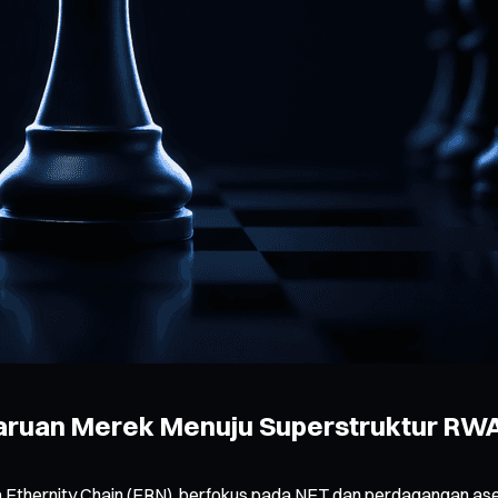
mbaruan Merek Menuju Superstruktur RW
Ethernity Chain (ERN), berfokus pada NFT dan perdagangan aset 