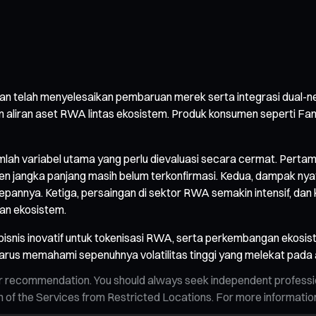
gan telah menyelesaikan pembaruan merek serta integrasi dual-ne
aliran aset RWA lintas ekosistem. Produk konsumen seperti Fa
mlah variabel utama yang perlu dievaluasi secara cermat. Pertama, 
en jangka panjang masih belum terkonfirmasi. Kedua, dampak nyata
epannya. Ketiga, persaingan di sektor RWA semakin intensif, d
an ekosistem.
isnis inovatif untuk tokenisasi RWA, serta perkembangan ekosis
s memahami sepenuhnya volatilitas tinggi yang melekat pada aset 
n, or recommendation. You should always seek independent profess
tion of the Services from Restricted Locations. For more informati