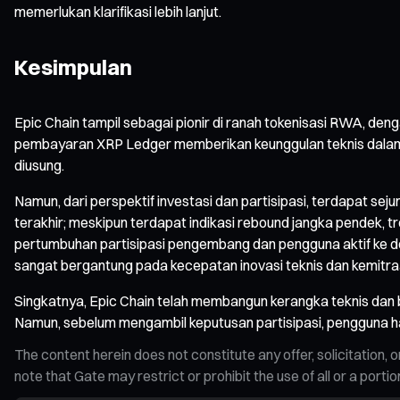
memerlukan klarifikasi lebih lanjut.
Kesimpulan
Epic Chain tampil sebagai pionir di ranah tokenisasi RWA, den
pembayaran XRP Ledger memberikan keunggulan teknis dalam 
diusung.
Namun, dari perspektif investasi dan partisipasi, terdapat seju
terakhir; meskipun terdapat indikasi rebound jangka pendek, tr
pertumbuhan partisipasi pengembang dan pengguna aktif ke d
sangat bergantung pada kecepatan inovasi teknis dan kemitra
Singkatnya, Epic Chain telah membangun kerangka teknis dan b
Namun, sebelum mengambil keputusan partisipasi, pengguna haru
The content herein does not constitute any offer, solicitatio
note that Gate may restrict or prohibit the use of all or a por