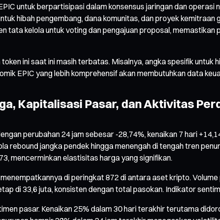
IC untuk berpartisipasi dalam konsensus jaringan dan operasi n
ntuk hibah pengembang, dana komunitas, dan proyek kemitraan g
en tata kelola untuk voting dan pengajuan proposal, memastika
 token ini saat ini masih terbatas. Misalnya, angka spesifik untu
omik EPIC yang lebih komprehensif akan membutuhkan data keuan
rga, Kapitalisasi Pasar, dan Aktivitas P
dengan perubahan 24 jam sebesar -28,74%, kenaikan 7 hari +14,1
ola rebound jangka pendek hingga menengah di tengah tren penuru
73, mencerminkan elastisitas harga yang signifikan.
a, menempatkannya di peringkat 872 di antara aset kripto. Volum
 di 33,6 juta, konsisten dengan total pasokan. Indikator sentime
ntimen pasar. Kenaikan 25% dalam 30 hari terakhir terutama did