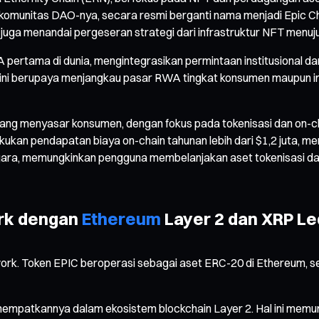
komunitas DAO-nya, secara resmi berganti nama menjadi Epic Ch
uga menandai pergeseran strategi dari infrastruktur NFT menuj
tama di dunia, mengintegrasikan permintaan institusional dan ko
oyek ini berupaya menjangkau pasar RWA tingkat konsumen maupun 
 yang menyasar konsumen, dengan fokus pada tokenisasi dan on-ch
ukan pendapatan biaya on-chain tahunan lebih dari $1,2 juta, m
0 negara, memungkinkan pengguna membelanjakan aset tokenisasi 
ork dengan
Ethereum
Layer 2 dan XRP L
work. Token EPIC beroperasi sebagai aset ERC-20 di Ethereum, s
menempatkannya dalam ekosistem blockchain Layer 2. Hal ini me