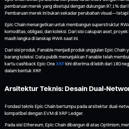
pembaruan merek yang disetujui dengan dukungan 97,1% dari 
Pembaruan merek ini bukan sekadar perubahan visual—tetapi j
Epic Chain menargetkan untuk membangun superstruktur RWA per
komoditas, obligasi, dan koleksi. Dari sisi cakupan aset, pr
masih langka di lanskap RWA saat ini.
Dari sisi produk, Fanable menjadi produk unggulan Epic Chain
barang koleksi. Data publik menunjukkan Fanable telah membuk
kartu cashback Epic One
XRP
kini diterima di lebih dari 18
dalam bentuk XRP.
Arsitektur Teknis: Desain Dual-Netw
Fondasi teknis Epic Chain bertumpu pada arsitektur dual-net
kompatibel dengan EVM di XRP Ledger.
Pada sisi Ethereum, Epic Chain dibangun di atas Optimism, 