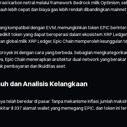
asi karbon netral melalui framework Bedrock milik Optimism, s
g jauh lebih cepat dan biaya gas lebih rendah dibandingkan main
ng kompatibel dengan EVM, memungkinkan token EPIC berinteraksi
i sedikit token yang dapat beroperasi dalam ekosistem XRP Led
an global milik XRP Ledger, Epic Chain memperoleh keunggulan t
is proyek ini dengan cara yang berbeda. Sebagian mengkategorik
 Epic Chain menerapkan arsitektur dual-network yang berakar p
 pembayaran dan likuiditas aset.
uh dan Analisis Kelangkaan
nya telah beredar di pasar. Tanpa mekanisme inflasi, jumlah maks
itar 9.337 alamat wallet yang memegang EPIC, dan token ini terd