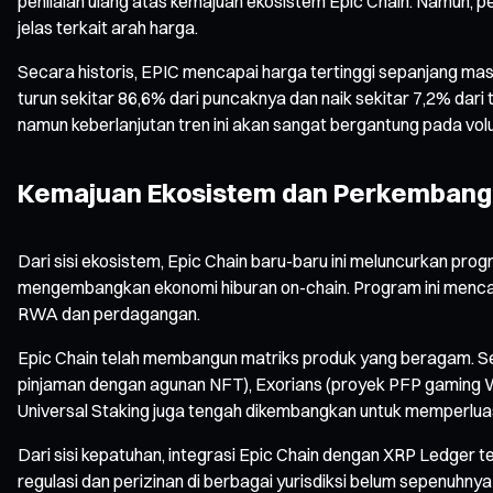
penilaian ulang atas kemajuan ekosistem Epic Chain. Namun, p
jelas terkait arah harga.
Secara historis, EPIC mencapai harga tertinggi sepanjang mas
turun sekitar 86,6% dari puncaknya dan naik sekitar 7,2% dari 
namun keberlanjutan tren ini akan sangat bergantung pada v
Kemajuan Ekosistem dan Perkembanga
Dari sisi ekosistem, Epic Chain baru-baru ini meluncurkan prog
mengembangkan ekonomi hiburan on-chain. Program ini mencakup
RWA dan perdagangan.
Epic Chain telah membangun matriks produk yang beragam. Sela
pinjaman dengan agunan NFT), Exorians (proyek PFP gaming Web
Universal Staking juga tengah dikembangkan untuk memperluas 
Dari sisi kepatuhan, integrasi Epic Chain dengan XRP Ledger t
regulasi dan perizinan di berbagai yurisdiksi belum sepenuhnya