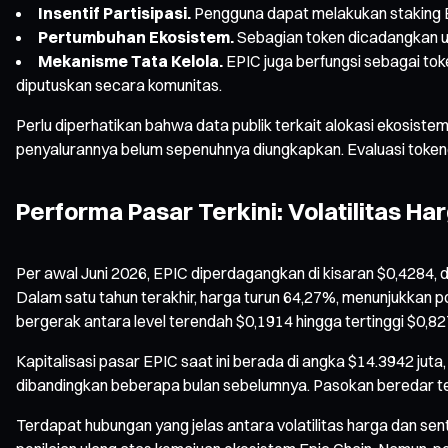
Insentif Partisipasi.
Pengguna dapat melakukan staking EP
Pertumbuhan Ekosistem.
Sebagian token dicadangkan u
Mekanisme Tata Kelola.
EPIC juga berfungsi sebagai tok
diputuskan secara komunitas.
Perlu diperhatikan bahwa data publik terkait alokasi ekosistem
penyalurannya belum sepenuhnya diungkapkan. Evaluasi token
Performa Pasar Terkini: Volatilitas Ha
Per awal Juni 2026, EPIC diperdagangkan di kisaran $0,4284, 
Dalam satu tahun terakhir, harga turun 64,27%, menunjukkan p
bergerak antara level terendah $0,1914 hingga tertinggi $0,82
Kapitalisasi pasar EPIC saat ini berada di angka $14.3942 jut
dibandingkan beberapa bulan sebelumnya. Pasokan beredar tetap
Terdapat hubungan yang jelas antara volatilitas harga dan se