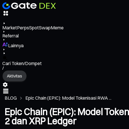
Market
Perps
Spot
Swap
Meme
Referral
Lainnya
Cari Token/Dompet
/
Aktivitas
BLOG
Epic Chain (EPIC): Model Tokenisasi RWA ...
Epic Chain (EPIC): Model Toke
2 dan XRP Ledger