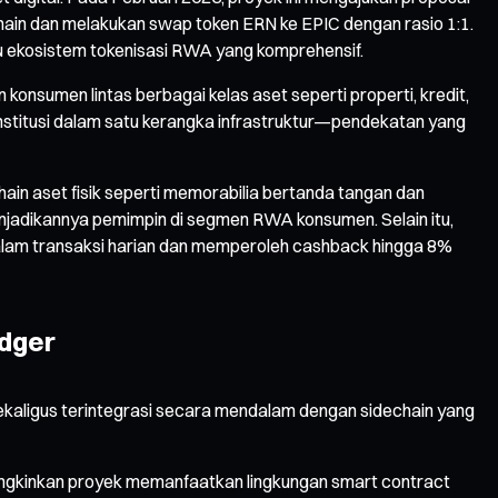
ain dan melakukan swap token ERN ke EPIC dengan rasio 1:1.
u ekosistem tokenisasi RWA yang komprehensif.
nsumen lintas berbagai kelas aset seperti properti, kredit,
institusi dalam satu kerangka infrastruktur—pendekatan yang
ain aset fisik seperti memorabilia bertanda tangan dan
enjadikannya pemimpin di segmen RWA konsumen. Selain itu,
dalam transaksi harian dan memperoleh cashback hingga 8%
edger
ekaligus terintegrasi secara mendalam dengan sidechain yang
mungkinkan proyek memanfaatkan lingkungan smart contract