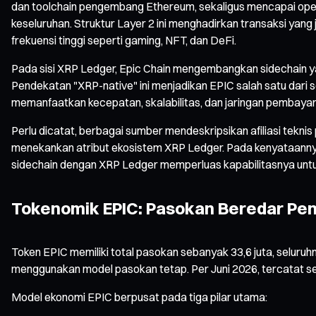
dan toolchain pengembang Ethereum, sekaligus mencapai oper
keseluruhan. Struktur Layer 2 ini menghadirkan transaksi yan
frekuensi tinggi seperti gaming, NFT, dan DeFi.
Pada sisi XRP Ledger, Epic Chain mengembangkan sidechain ya
Pendekatan "XRP-native" ini menjadikan EPIC salah satu dar
memanfaatkan kecepatan, skalabilitas, dan jaringan pembayar
Perlu dicatat, berbagai sumber mendeskripsikan afiliasi tekn
menekankan atribut ekosistem XRP Ledger. Pada kenyataannya,
sidechain dengan XRP Ledger memperluas kapabilitasnya untuk
Tokenomik EPIC: Pasokan Beredar Pen
Token EPIC memiliki total pasokan sebanyak 33,6 juta, seluruh
menggunakan model pasokan tetap. Per Juni 2026, tercatat sek
Model ekonomi EPIC berpusat pada tiga pilar utama: