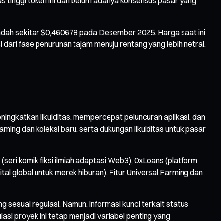
s tinggi token ini dan belum adanya konsensus pasar yang
endah sekitar $0,460678 pada Desember 2025. Harga saat ini
i dari fase penurunan tajam menuju rentang yang lebih netral,
eningkatkan likuiditas, mempercepat peluncuran aplikasi, dan
ing dan koleksi baru, serta dukungan likuiditas untuk pasar
eri komik fiksi ilmiah adaptasi Web3), 0xLoans (platform
l global untuk merek hiburan). Fitur Universal Farming dan
 sesuai regulasi. Namun, informasi kunci terkait status
lasi proyek ini tetap menjadi variabel penting yang