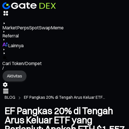
Market
Perps
Spot
Swap
Meme
Referral
Lainnya
Cari Token/Dompet
/
Aktivitas
BLOG
EF Pangkas 20% di Tengah Arus Keluar ETF...
EF Pangkas 20% di Tengah
Arus Keluar ETF yang