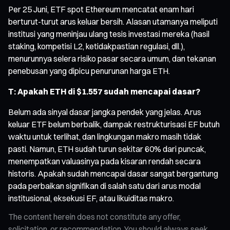
Per 25 Juni, ETF spot Ethereum mencatat enam hari
berturut-turut arus keluar bersih. Alasan utamanya meliputi
institusi yang meninjau ulang tesis investasi mereka (hasil
staking, kompetisi L2, ketidakpastian regulasi, dll.),
menurunnya selera risiko pasar secara umum, dan tekanan
penebusan yang dipicu penurunan harga ETH.
T: Apakah ETH di $1.557 sudah mencapai dasar?
Belum ada sinyal dasar jangka pendek yang jelas. Arus
keluar ETF belum berbalik, dampak restrukturisasi EF butuh
waktu untuk terlihat, dan lingkungan makro masih tidak
pasti. Namun, ETH sudah turun sekitar 60% dari puncak,
menempatkan valuasinya pada kisaran rendah secara
historis. Apakah sudah mencapai dasar sangat bergantung
pada perbaikan signifikan di salah satu dari arus modal
institusional, eksekusi EF, atau likuiditas makro.
The content herein does not constitute any offer,
solicitation, or recommendation. You should always seek