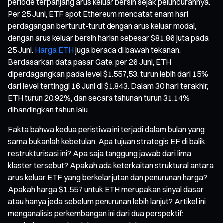
periode terpanjang arus keluar bersih sejak peluncurannya.
Per 25 Juni, ETF spot Ethereum mencatat enam hari
perdagangan berturut-turut dengan arus keluar modal,
dengan arus keluar bersih harian sebesar $81,86 juta pada
25 Juni.
Harga ETH
juga berada di bawah tekanan.
Berdasarkan data pasar Gate, per 26 Juni, ETH
diperdagangkan pada level $1.557,53, turun lebih dari 15%
dari level tertinggi 16 Juni di $1.843. Dalam 30 hari terakhir,
ETH turun 20,92%, dan secara tahunan turun 31,14%
dibandingkan tahun lalu.
Fakta bahwa kedua peristiwa ini terjadi dalam bulan yang
sama bukanlah kebetulan. Apa tujuan strategis EF di balik
restrukturisasi ini? Apa saja tanggung jawab dari lima
klaster tersebut? Apakah ada keterkaitan struktural antara
arus keluar ETF yang berkelanjutan dan penurunan harga?
Apakah harga $1.557 untuk ETH merupakan sinyal dasar
atau hanya jeda sebelum penurunan lebih lanjut? Artikel ini
menganalisis perkembangan ini dari dua perspektif: