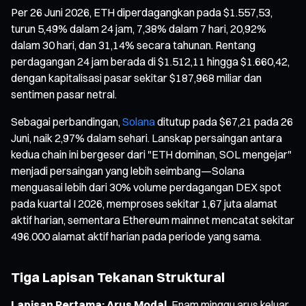
Per 26 Juni 2026, ETH diperdagangkan pada $1.557,53,
turun 5,49% dalam 24 jam, 7,38% dalam 7 hari, 20,92%
dalam 30 hari, dan 31,14% secara tahunan. Rentang
perdagangan 24 jam berada di $1.512,11 hingga $1.660,42,
dengan kapitalisasi pasar sekitar $187,968 miliar dan
sentimen pasar netral.
Sebagai perbandingan,
Solana
ditutup pada $67,21 pada 26
Juni, naik 2,97% dalam sehari. Lanskap persaingan antara
kedua chain ini bergeser dari "ETH dominan, SOL mengejar"
menjadi persaingan yang lebih seimbang—Solana
menguasai lebih dari 30% volume perdagangan DEX spot
pada kuartal I 2026, memproses sekitar 1,67 juta alamat
aktif harian, sementara Ethereum mainnet mencatat sekitar
496.000 alamat aktif harian pada periode yang sama.
Tiga Lapisan Tekanan Struktural
Lapisan Pertama: Arus Modal.
Enam minggu arus keluar