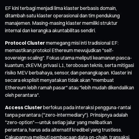
EF kini terbagi menjadi lima klaster berbasis domain,
ditambah satu klaster operasional dan tim pendukung
manajemen. Masing-masing klaster memiliki struktur
internal dan kerangka akuntabilitas sendiri.
Protocol Cluster
memegang misi inti tradisional EF:
memastikan protokol Ethereum mewujudkan "self-
sovereign scaling". Fokus utama meliputi keamanan pasca-
kuantum, zkEVM, privasi L1, terobosan teknis, serta mitigasi
risiko MEV berbahaya, sensor, dan penangkapan. Klaster ini
secara eksplisit menyatakan tidak akan "membuat
Ethereum lebih ramah pasar" atau "lebih mudah dikendalikan
oleh perantara".
Access Cluster
berfokus pada interaksi pengguna-rantai
tanpa perantara ("zero-intermediary"). Prinsipnya adalah
"zero-option"—untuk setiap jalur yang melibatkan
perantara, harus ada alternatif kredibel yang trustless.
Cakupannya meliputi pembacaan data on-chain, transaksi,