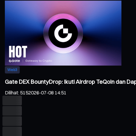
Web3
Gate DEX BountyDrop: Ikuti Airdrop TeQoin dan Dap
Dilihat
:
515
2026-07-08 14:51