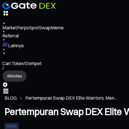
Market
Perps
Spot
Swap
Meme
Referral
Lainnya
Cari Token/Dompet
/
Aktivitas
BLOG
Pertempuran Swap DEX Elite Warriors, Men...
Pertempuran Swap DEX Elite 
Web3