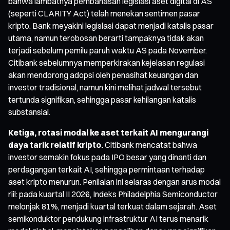
bahwa lambatnya pembahasan legislasi aset digital di AS
(seperti CLARITY Act) telah menekan sentimen pasar
kripto. Bank meyakini legislasi dapat menjadi katalis pasar
utama, namun terobosan berarti tampaknya tidak akan
terjadi sebelum pemilu paruh waktu AS pada November.
Citibank sebelumnya memperkirakan kejelasan regulasi
akan mendorong adopsi oleh penasihat keuangan dan
investor tradisional, namun kini melihat jadwal tersebut
tertunda signifikan, sehingga pasar kehilangan katalis
substansial.
Ketiga, rotasi modal ke aset terkait AI mengurangi
daya tarik relatif kripto.
Citibank mencatat bahwa
investor semakin fokus pada IPO besar yang dinanti dan
perdagangan terkait AI, sehingga permintaan terhadap
aset kripto menurun. Penilaian ini selaras dengan arus modal
riil: pada kuartal II 2026, Indeks Philadelphia Semiconductor
melonjak 81%, menjadi kuartal terkuat dalam sejarah. Aset
semikonduktor pendukung infrastruktur AI terus menarik