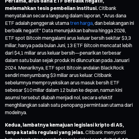
Pertama, arus dana ETF berbalik negatif,
melemahkan tesis pembelian institusi.
Citibank
menyatakan secara langsung dalam laporan, "Arus dana
ETF adalah penggerak utama
tren harga
, dan belakangan ini
berbalik negatif." Data menunjukkan bahwa hingga 2026,
ETF spot Bitcoin mengalami arus keluar bersih sekitar $3,3
miliar; hanya pada bulan Juni, 13 ETF Bitcoin mencatat lebih
dari $4,1 miliar arus keluar bersih—penarikan terbesar
dalam satu bulan sejak produk ini diluncurkan pada Januari
2024. Menariknya, ETF spot Bitcoin andalan BlackRock
sendiri menyumbang $3 miliar arus keluar. Citibank
sebelumnya memproyeksikan arus masuk bersih ETF
sebesar $10 miliar dalam 12 bulan ke depan, namun kini
asumsi tersebut diubah menjadi nol, secara efektif
menghilangkan salah satu penopang permintaan utama dari
modelnya.
Kedua, lambatnya kemajuan legislasi kripto di AS,
tanpa katalis regulasi yang jelas.
Citibank menyoroti