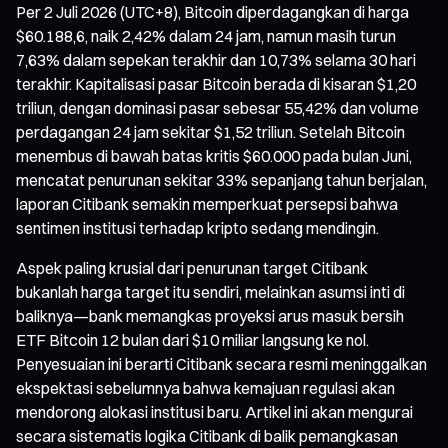
Per 2 Juli 2026 (UTC+8), Bitcoin diperdagangkan di harga
$60.188,6, naik 2,42% dalam 24 jam, namun masih turun
7,63% dalam sepekan terakhir dan 10,73% selama 30 hari
terakhir. Kapitalisasi pasar Bitcoin berada di kisaran $1,20
triliun, dengan dominasi pasar sebesar 55,42% dan volume
perdagangan 24 jam sekitar $1,52 triliun. Setelah Bitcoin
menembus di bawah batas kritis $60.000 pada bulan Juni,
mencatat penurunan sekitar 33% sepanjang tahun berjalan,
laporan Citibank semakin memperkuat persepsi bahwa
sentimen institusi terhadap kripto sedang mendingin.
Aspek paling krusial dari penurunan target Citibank
bukanlah harga target itu sendiri, melainkan asumsi inti di
baliknya—bank memangkas proyeksi arus masuk bersih
ETF Bitcoin 12 bulan dari $10 miliar langsung ke nol.
Penyesuaian ini berarti Citibank secara resmi meninggalkan
ekspektasi sebelumnya bahwa kemajuan regulasi akan
mendorong alokasi institusi baru. Artikel ini akan mengurai
secara sistematis logika Citibank di balik pemangkasan