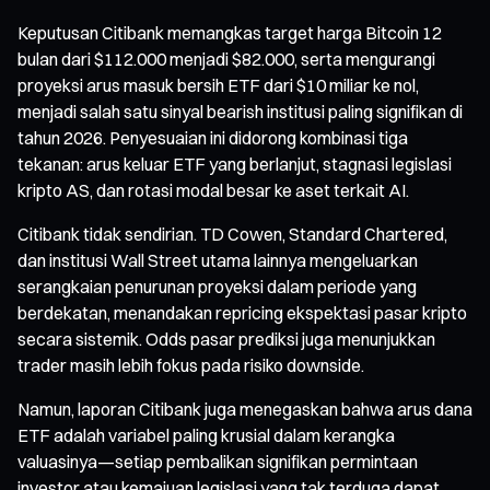
Keputusan Citibank memangkas target harga Bitcoin 12
bulan dari $112.000 menjadi $82.000, serta mengurangi
proyeksi arus masuk bersih ETF dari $10 miliar ke nol,
menjadi salah satu sinyal bearish institusi paling signifikan di
tahun 2026. Penyesuaian ini didorong kombinasi tiga
tekanan: arus keluar ETF yang berlanjut, stagnasi legislasi
kripto AS, dan rotasi modal besar ke aset terkait AI.
Citibank tidak sendirian. TD Cowen, Standard Chartered,
dan institusi Wall Street utama lainnya mengeluarkan
serangkaian penurunan proyeksi dalam periode yang
berdekatan, menandakan repricing ekspektasi pasar kripto
secara sistemik. Odds pasar prediksi juga menunjukkan
trader masih lebih fokus pada risiko downside.
Namun, laporan Citibank juga menegaskan bahwa arus dana
ETF adalah variabel paling krusial dalam kerangka
valuasinya—setiap pembalikan signifikan permintaan
investor atau kemajuan legislasi yang tak terduga dapat