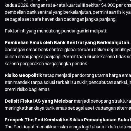
kedua 2026, dengan rata-rata kuartal III sekitar $4.300 per o
pembelian bank sentral yang berkelanjutan, permintaan fisik ya
sebagai aset safe haven dan cadangan jangka panjang.
Faktor inti yang mendukung pandangan ini meliputi:
Pembelian Emas oleh Bank Sentral yang Berkelanjutan.
cadangan emas bank sentral global terbaru belum sepenuhnya d
bullish emas jangka panjang. Permintaan ini unik karena tidak s
karena pergerakan harga jangka pendek.
Risiko Geopolitik
tetap menjadi pendorong utama harga emas. 
Iran mandek tanpa solusi terkait isu nuklir, pencabutan sanks
premi risiko bagi emas.
Defisit Fiskal AS yang Melebar
menjadi penopang struktural
meningkatkan daya tarik emas sebagai aset cadangan alternat
Prospek The Fed Kembali ke Siklus Pemangkasan Suku
The Fed dapat menaikkan suku bunga lagi tahun ini, data ket