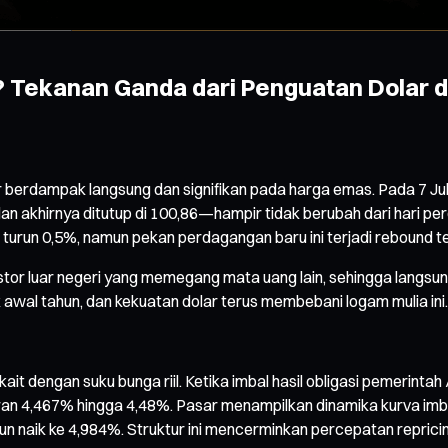
 Tekanan Ganda dari Penguatan Dolar d
olar berdampak langsung dan signifikan pada harga emas. Pada 7
dan akhirnya ditutup di 100,86—hampir tidak berubah dari hari
 turun 0,5%, namun pekan perdagangan baru ini terjadi rebound te
tor luar negeri yang memegang mata uang lain, sehingga langsun
awal tahun, dan kekuatan dolar terus membebani logam mulia ini.
ait dengan suku bunga riil. Ketika imbal hasil obligasi pemerinta
aran 4,467% hingga 4,48%. Pasar menampilkan dinamika kurva imbal 
n naik ke 4,984%. Struktur ini mencerminkan percepatan repricing