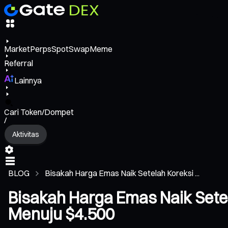
Market
Perps
Spot
Swap
Meme
Referral
Lainnya
Cari Token/Dompet
/
Aktivitas
BLOG
Bisakah Harga Emas Naik Setelah Koreksi ...
Bisakah Harga Emas Naik Set
Menuju $4.500