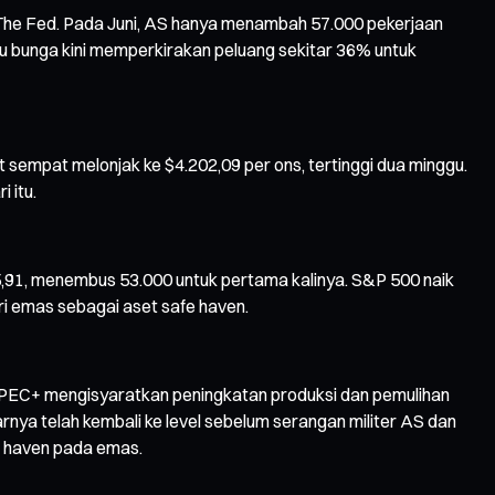
 The Fed. Pada Juni, AS hanya menambah 57.000 pekerjaan
u bunga kini memperkirakan peluang sekitar 36% untuk
sempat melonjak ke $4.202,09 per ons, tertinggi dua minggu.
 itu.
55,91, menembus 53.000 untuk pertama kalinya. S&P 500 naik
ri emas sebagai aset safe haven.
a. OPEC+ mengisyaratkan peningkatan produksi dan pemulihan
arnya telah kembali ke level sebelum serangan militer AS dan
fe haven pada emas.