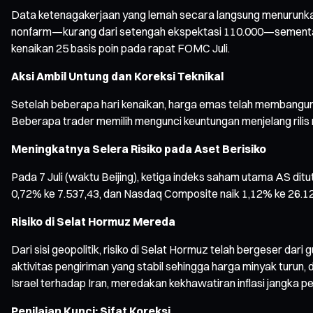
Data ketenagakerjaan yang lemah secara langsung menurunkan
nonfarm—kurang dari setengah ekspektasi 110.000—sementara d
kenaikan 25 basis poin pada rapat FOMC Juli.
Aksi Ambil Untung dan Koreksi Teknikal
Setelah beberapa hari kenaikan, harga emas telah membangun m
Beberapa trader memilih mengunci keuntungan menjelang rilis 
Meningkatnya Selera Risiko pada Aset Berisiko
Pada 7 Juli (waktu Beijing), ketiga indeks saham utama AS di
0,72% ke 7.537,43, dan Nasdaq Composite naik 1,12% ke 26.121
Risiko di Selat Hormuz Mereda
Dari sisi geopolitik, risiko di Selat Hormuz telah bergeser d
aktivitas pengiriman yang stabil sehingga harga minyak turun,
Israel terhadap Iran, meredakan kekhawatiran inflasi jangka p
Penilaian Kunci: Sifat Koreksi