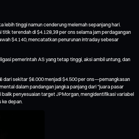
ka lebih tinggi namun cenderung melemah sepanjang hari.
 titik terendah di $4.128,39 per ons selama jam perdagangan
i bawah $4.140, mencatatkan penurunan intraday sebesar
igasi pemerintah AS yang tetap tinggi, aksi ambil untung, dan
026 dari sekitar $6.000 menjadi $4.500 per ons—pemangkasan
amental dalam pandangan jangka panjang dari "juara pasar
di balik penyesuaian target JPMorgan, mengidentifikasi variabel
 ke depan.