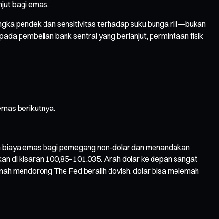
jut bagi emas.
ka pendek dan sensitivitas terhadap suku bunga riil—bukan
ada pembelian bank sentral yang berlanjut, permintaan fisik
emas berikutnya.
tkan biaya emas bagi pemegang non-dolar dan menandakan
an di kisaran 100,85–101,035. Arah dolar ke depan sangat
emah mendorong The Fed beralih dovish, dolar bisa melemah