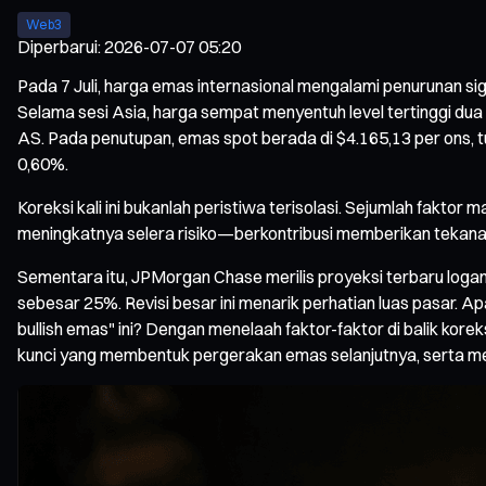
Web3
Diperbarui
:
2026-07-07 05:20
Pada 7 Juli, harga emas internasional mengalami penurunan si
Selama sesi Asia, harga sempat menyentuh level tertinggi dua
AS. Pada penutupan, emas spot berada di $4.165,13 per ons, t
0,60%.
Koreksi kali ini bukanlah peristiwa terisolasi. Sejumlah fakto
meningkatnya selera risiko—berkontribusi memberikan tekana
Sementara itu, JPMorgan Chase merilis proyeksi terbaru loga
sebesar 25%. Revisi besar ini menarik perhatian luas pasar.
bullish emas" ini? Dengan menelaah faktor-faktor di balik kore
kunci yang membentuk pergerakan emas selanjutnya, serta me