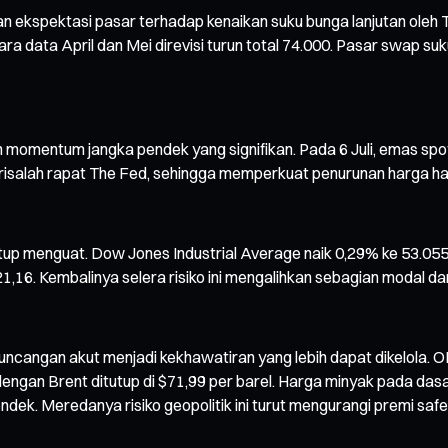
 ekspektasi pasar terhadap kenaikan suku bunga lanjutan oleh
ata April dan Mei direvisi turun total 74.000. Pasar swap suk
omentum jangka pendek yang signifikan. Pada 6 Juli, emas spot 
risalah rapat The Fed, sehingga memperkuat penurunan harga hari
tutup menguat. Dow Jones Industrial Average naik 0,29% ke 53.0
,16. Kembalinya selera risiko ini mengalihkan sebagian modal da
ari guncangan akut menjadi kekhawatiran yang lebih dapat dikelol
 dengan Brent ditutup di $71,99 per barel. Harga minyak pada das
endek. Meredanya risiko geopolitik ini turut mengurangi premi sa