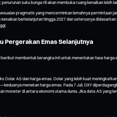
enurunan suku bunga riil akan membuka ruang kenaikan lebih lan
yesuaian pragmatis yang mencerminkan lemahnya permintaan jang
 kenaikan berkelanjutan hingga 2027 dan seterusnya didasarkan p
ggi.
ntu Pergerakan Emas Selanjutnya
 berikut membentuk kerangka inti untuk menentukan fase harga 
 Indeks Dolar AS dan harga emas. Dolar yang lebih kuat meningka
at—keduanya menekan harga emas. Pada 7 Juli, DXY diperdagangk
kan moneter di antara ekonomi utama dunia. Jika data AS yang l