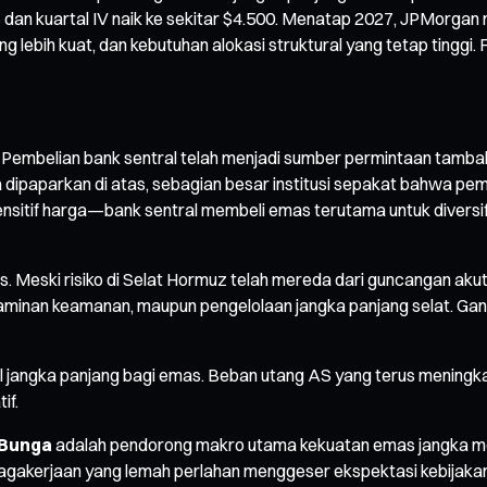
ns dan kuartal IV naik ke sekitar $4.500. Menatap 2027, JPMorgan
ng lebih kuat, dan kebutuhan alokasi struktural yang tetap tinggi
Pembelian bank sentral telah menjadi sumber permintaan tambaha
ipaparkan di atas, sebagian besar institusi sepakat bahwa pembe
ensitif harga—bank sentral membeli emas terutama untuk diversifik
Meski risiko di Selat Hormuz telah mereda dari guncangan akut 
i, jaminan keamanan, maupun pengelolaan jangka panjang selat. G
 jangka panjang bagi emas. Beban utang AS yang terus meningka
if.
 Bunga
adalah pendorong makro utama kekuatan emas jangka me
enagakerjaan yang lemah perlahan menggeser ekspektasi kebijak