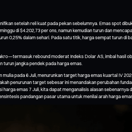
gnifikan setelah reli kuat pada pekan sebelumnya. Emas spot dibu
 minggu di $4.202,73 per ons, namun kemudian turun dan mencapai
urun 0,25% dalam sehari. Pada satu titik, harga sempat turun d
r makro—termasuk rebound moderat Indeks Dolar AS, imbal hasil obl
n turun jangka pendek pada harga emas.
m mulia pada 6 Juli, menurunkan target harga emas kuartal IV 2
 Apakah penurunan target sebesar ini menandakan perubahan fund
ksi harga emas 7 Juli, kita dapat menganalisis alasan sebenarnya 
nsintesis pandangan pasar utama untuk menilai arah harga emas