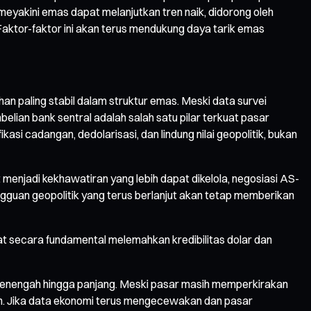
 meyakini emas dapat melanjutkan tren naik, didorong oleh
. Faktor-faktor ini akan terus mendukung daya tarik emas
n paling stabil dalam struktur emas. Meski data survei
lian bank sentral adalah salah satu pilar terkuat pasar
asi cadangan, dedolarisasi, dan lindung nilai geopolitik, bukan
menjadi kekhawatiran yang lebih dapat dikelola, negosiasi AS-
angguan geopolitik yang terus berlanjut akan tetap memberikan
t secara fundamental melemahkan kredibilitas dolar dan
nengah hingga panjang. Meski pasar masih memperkirakan
an. Jika data ekonomi terus mengecewakan dan pasar