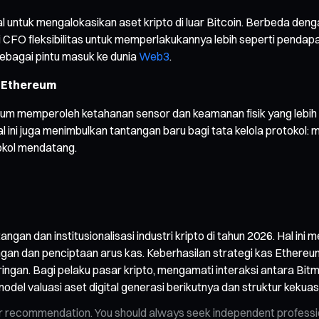
 untuk mengalokasikan aset kripto di luar Bitcoin. Berbeda deng
CFO fleksibilitas untuk memperlakukannya lebih seperti pendapat
ebagai pintu masuk ke dunia
Web3
.
i Ethereum
reum memperoleh ketahanan sensor dan keamanan fisik yang lebih 
al ini juga menimbulkan tantangan baru bagi tata kelola protokol:
tokol mendatang.
ngan dan institusionalisasi industri kripto di tahun 2026. Hal in
aringan dan penciptaan arus kas. Keberhasilan strategi kas Et
ringan. Bagi pelaku pasar kripto, mengamati interaksi antara Bit
del valuasi aset digital generasi berikutnya dan struktur keku
n, or recommendation. You should always seek independent profess