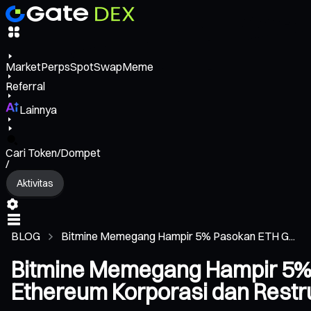
Market
Perps
Spot
Swap
Meme
Referral
Lainnya
Cari Token/Dompet
/
Aktivitas
BLOG
Bitmine Memegang Hampir 5% Pasokan ETH G...
Bitmine Memegang Hampir 5%
Ethereum Korporasi dan Restru