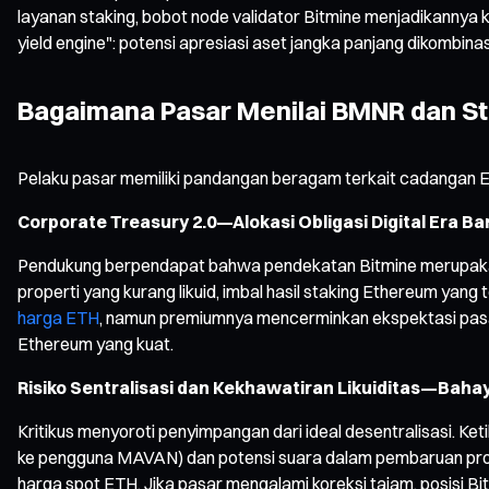
layanan staking, bobot node validator Bitmine menjadikannya ke
yield engine": potensi apresiasi aset jangka panjang dikombinas
Bagaimana Pasar Menilai BMNR dan St
Pelaku pasar memiliki pandangan beragam terkait cadangan ET
Corporate Treasury 2.0—Alokasi Obligasi Digital Era Ba
Pendukung berpendapat bahwa pendekatan Bitmine merupakan ev
properti yang kurang likuid, imbal hasil staking Ethereum ya
harga ETH
, namun premiumnya mencerminkan ekspektasi pasar 
Ethereum yang kuat.
Risiko Sentralisasi dan Kekhawatiran Likuiditas—Baha
Kritikus menyoroti penyimpangan dari ideal desentralisasi. K
ke pengguna MAVAN) dan potensi suara dalam pembaruan proto
harga spot ETH. Jika pasar mengalami koreksi tajam, posisi B