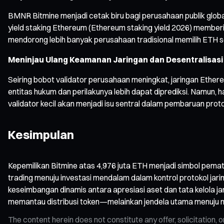
BMNR Bitmine menjadi cetak biru bagi perusahaan publik global
yield staking Ethereum (Ethereum staking yield 2026) memberi 
mendorong lebih banyak perusahaan tradisional memilih ETH s
Meninjau Ulang Keamanan Jaringan dan Desentralisas
Seiring bobot validator perusahaan meningkat, jaringan Ethe
entitas hukum dan perilakunya lebih dapat diprediksi. Namun, h
validator kecil akan menjadi isu sentral dalam pembaruan pro
Kesimpulan
Kepemilikan Bitmine atas 4,976 juta ETH menjadi simbol pemata
trading menuju investasi mendalam dalam kontrol protokol j
keseimbangan dinamis antara apresiasi aset dan tata kelola ja
memantau distribusi token—melainkan jendela utama menuju mo
The content herein does not constitute any offer, solicitatio