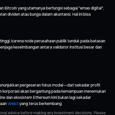
an Bitcoin yang utamanya berfungsi sebagai "emas digital",
an dividen atau bunga dalam akuntansi. Hal ini bisa
tinggi, karena node perusahaan publik tunduk pada batasan
 menjaga keseimbangan antara validator institusi besar dan
i menunjukkan pergeseran fokus modal—dari sekadar profit
hereum korporasi akan bergantung pada kemampuan menemukan
mine dan ekosistem Ethereum kini bukan lagi sekadar
asaan
Web3
yang terus berkembang.
ional advice before making any investment decisions. Please