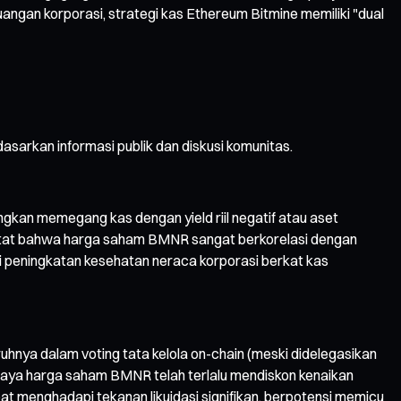
uangan korporasi, strategi kas Ethereum Bitmine memiliki "dual
sarkan informasi publik dan diskusi komunitas.
kan memegang kas dengan yield riil negatif atau aset
encatat bahwa harga saham BMNR sangat berkorelasi dengan
ai peningkatan kesehatan neraca korporasi berkat kas
uhnya dalam voting tata kelola on-chain (meski didelegasikan
caya harga saham BMNR telah terlalu mendiskon kenaikan
t menghadapi tekanan likuidasi signifikan, berpotensi memicu