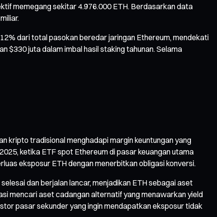
olektif memegang sekitar 4.976.000 ETH. Berdasarkan data
iliar.
4,12% dari total pasokan beredar jaringan Ethereum, mendekati
an $330 juta dalam imbal hasil staking tahunan. Selama
an kripto tradisional menghadapi margin keuntungan yang
a 2025, ketika ETF spot Ethereum di pasar keuangan utama
erluas eksposur ETH dengan menerbitkan obligasi konversi.
 selesai dan berjalan lancar, menjadikan ETH sebagai aset
flasi mencari aset cadangan alternatif yang menawarkan yield
i investor pasar sekunder yang ingin mendapatkan eksposur tidak