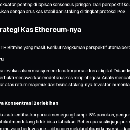
kuatan penting di lapisan konsensus jaringan. Dari perspektif ke
ikan dengan arus kas stabil dari staking di tingkat protokol PoS.
rategi Kas Ethereum-nya
H Bitmine yang masif. Berikut rangkuman perspektif utama berda
ru
olusi alami manajemen dana korporasi di era digital. Dibanding
ng terbukti menawarkan model arus kas mirip obligasi. Analis m
atas return majemuk dari bisnis staking-nya. Investor ini menil
ya Konsentrasi Berlebihan
etika satu entitas korporasi memegang hampir 5% pasokan, pengar
kol mendatang tidak bisa diabaikan. Beberapa analis juga per
itmine yang berleverage—dibangun melalui obligasi konversi—dapa