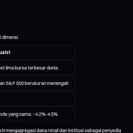
 dimensi.
ustri
t lima bursa terbesar dunia
haan S&P 500 berukuran menengah
riode yang sama: ~4,2%-4,5%
 mengagregasi dana retail dan institusi sebagai penyedia