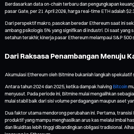
Berdasarkan data on-chain terbaru dan pengungkapan keuangan
pasar Gate, per 21 April 2026, harga real-time ETH adalah $2.30
Dari perspektif makro, pasokan beredar Ethereum saat ini sek
ambang psikologis 5% yang signifikan di industri. Di saat yan
setahun terakhir, kinerja pasar Ethereum melampaui S&P 500
Dari Raksasa Penambangan Menuju Kas
Akumulasi Ethereum oleh Bitmine bukanlah langkah spekulatif sek
Antara tahun 2024 dan 2025, ketika dampak halving
Bitcoin
mul
menyusut. Pada periode ini, Bitmine mulai mengalihkan sebag
mulai stabil baik dari sisi volume perdagangan maupun aset 
Dua faktor utama mendorong perubahan ini. Pertama, transisi 
produktif yang mampu menghasilkan arus kas melalui imbal has
dan likuiditas lebih tinggi dibandingkan obligasi tradisional. A