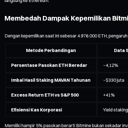
langsung ke Ethereum.
Membedah Dampak Kepemilikan Bitmi
Dengan kepemilikan saat ini sebesar 4.976.000 ETH, pengaruh 
Metode Perbandingan
Data S
Persentase Pasokan ETH Beredar
~4,12%
Imbal Hasil Staking MAVAN Tahunan
~$330 juta
Excess Return ETH vs S&P 500
+41%
Efisiensi Kas Korporasi
Yield staki
Memiliki hampir 5% pasokan berarti Bitmine bukan sekadar in