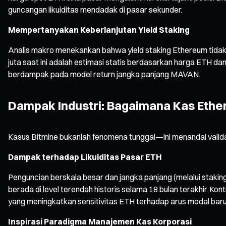
guncangan likuiditas mendadak di pasar sekunder.
Mempertanyakan Keberlanjutan Yield Staking
Analis makro menekankan bahwa yield staking Ethereum tidak be
juta saat ini adalah estimasi statis berdasarkan harga ETH dan 
berdampak pada model return jangka panjang MAVAN.
Dampak Industri: Bagaimana Kas Ethe
Kasus Bitmine bukanlah fenomena tunggal—ini menandai validas
Dampak terhadap Likuiditas Pasar ETH
Penguncian berskala besar dan jangka panjang (melalui staking
berada di level terendah historis selama 18 bulan terakhir. Kon
yang meningkatkan sensitivitas ETH terhadap arus modal baru
Inspirasi Paradigma Manajemen Kas Korporasi