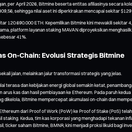
, per April 2026, Bitmine beserta entitas afiliasinya secara k
9,56, sehingga nilai aset ini diperkirakan mencapai sekitar $129 m
itar 120.690.000 ETH. Kepemilikan Bitmine kini mewakili sekitar 
g sama, platform layanan staking MAVAN diproyeksikan menghasilk
 sebesar 41%.
 On-Chain: Evolusi Strategis Bitmine
ali jalan, melainkan jalur transformasi strategis yang jelas.
ai terasa dan kebijakan energi global semakin ketat, penambang
ian arus kas dan hasil pembiayaan ke Ethereum. Pada paruh kedu
yang dikelola, Bitmine mempercepat akumulasi on-chain dan memp
Ethereum dari Proof of Work (PoW) ke Proof of Stake (PoS) telah
il staking. Kedua, tim kas korporasi yang menghadapi tekanan in
lhasil, ticker saham Bitmine, BMNR, kini menjadi proksi likuid bag