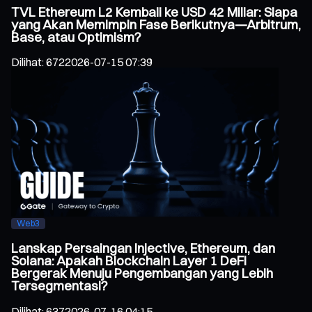
TVL Ethereum L2 Kembali ke USD 42 Miliar: Siapa
yang Akan Memimpin Fase Berikutnya—Arbitrum,
Base, atau Optimism?
Dilihat
:
672
2026-07-15 07:39
Web3
Lanskap Persaingan Injective, Ethereum, dan
Solana: Apakah Blockchain Layer 1 DeFi
Bergerak Menuju Pengembangan yang Lebih
Tersegmentasi?
Dilihat
:
637
2026-07-16 04:15