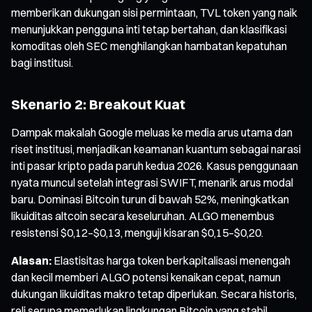
memberikan dukungan sisi permintaan, TVL token yang naik
menunjukkan pengguna inti tetap bertahan, dan klasifikasi
komoditas oleh SEC menghilangkan hambatan kepatuhan
bagi institusi.
Skenario 2: Breakout Kuat
Dampak makalah Google meluas ke media arus utama dan
riset institusi, menjadikan keamanan kuantum sebagai narasi
inti pasar kripto pada paruh kedua 2026. Kasus penggunaan
nyata muncul setelah integrasi SWIFT, menarik arus modal
baru. Dominasi Bitcoin turun di bawah 52%, meningkatkan
likuiditas altcoin secara keseluruhan. ALGO menembus
resistensi $0,12–$0,13, menguji kisaran $0,15–$0,20.
Alasan:
Elastisitas harga token berkapitalisasi menengah
dan kecil memberi ALGO potensi kenaikan cepat, namun
dukungan likuiditas makro tetap diperlukan. Secara historis,
reli serupa memerlukan lingkungan Bitcoin yang stabil.