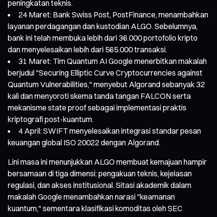
peningkatan teknis.
24 Maret: Bank Swiss Post, PostFinance, menambahkan
layanan perdagangan dan kustodian ALGO. Sebelumnya,
bank ini telah membuka lebih dari 36.000 portofolio kripto
dan menyelesaikan lebih dari 565.000 transaksi.
31 Maret: Tim Quantum AI Google menerbitkan makalah
berjudul "Securing Elliptic Curve Cryptocurrencies against
Quantum Vulnerabilities," menyebut Algorand sebanyak 32
kali dan menyoroti skema tanda tangan FALCON serta
mekanisme state proof sebagai implementasi praktis
kriptografi post-kuantum.
4 April: SWIFT menyelesaikan integrasi standar pesan
keuangan global ISO 20022 dengan Algorand.
Lini masa ini menunjukkan ALGO membuat kemajuan hampir
bersamaan di tiga dimensi: pengakuan teknis, kejelasan
regulasi, dan akses institusional. Sitasi akademik dalam
makalah Google menambahkan narasi "keamanan
kuantum," sementara klasifikasi komoditas oleh SEC