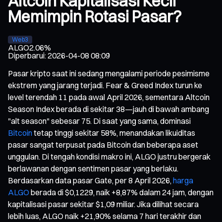
Altcoin Kapitalisasi Kecil
Memimpin Rotasi Pasar?
Web3
ALGO
2.06%
Diperbarui
:
2026-04-08 08:09
Pasar kripto saat ini sedang mengalami periode pesimisme
ekstrem yang jarang terjadi. Fear & Greed Index turun ke
level terendah 11 pada awal April 2026, sementara Altcoin
Season Index berada di sekitar 38—jauh di bawah ambang
"alt season" sebesar 75. Di saat yang sama, dominasi
Bitcoin
tetap tinggi sekitar 58%, menandakan likuiditas
pasar sangat terpusat pada Bitcoin dan beberapa aset
unggulan. Di tengah kondisi makro ini, ALGO justru bergerak
berlawanan dengan sentimen pasar yang berlaku.
Berdasarkan data pasar Gate, per 8 April 2026,
harga
ALGO
berada di $0,1229, naik +8,87% dalam 24 jam, dengan
kapitalisasi pasar sekitar $1,09 miliar. Jika dilihat secara
lebih luas, ALGO naik +21,90% selama 7 hari terakhir dan