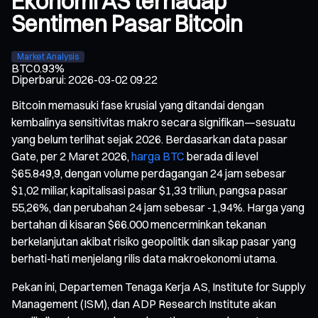
Ekonomi AS terhadap
Sentimen Pasar Bitcoin
Market Analysis
BTC
0.93%
Diperbarui
:
2026-03-02 09:22
Bitcoin memasuki fase krusial yang ditandai dengan
kembalinya sensitivitas makro secara signifikan—sesuatu
yang belum terlihat sejak 2026. Berdasarkan data pasar
Gate, per 2 Maret 2026,
harga BTC
berada di level
$65.849,9, dengan volume perdagangan 24 jam sebesar
$1,02 miliar, kapitalisasi pasar $1,33 triliun, pangsa pasar
55,26%, dan perubahan 24 jam sebesar -1,94%. Harga yang
bertahan di kisaran $66.000 mencerminkan tekanan
berkelanjutan akibat risiko geopolitik dan sikap pasar yang
berhati-hati menjelang rilis data makroekonomi utama.
Pekan ini, Departemen Tenaga Kerja AS, Institute for Supply
Management (ISM), dan ADP Research Institute akan