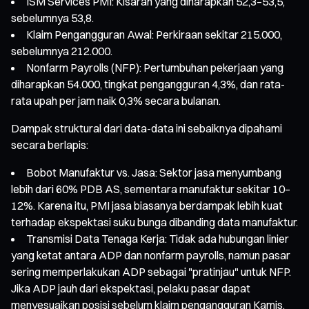
ISM Services PMI: Kisaran yang diharapkan 52,3–53,5,
sebelumnya 53,8.
Klaim Pengangguran Awal: Perkiraan sekitar 215.000,
sebelumnya 212.000.
Nonfarm Payrolls (NFP): Pertumbuhan pekerjaan yang
diharapkan 54.000, tingkat pengangguran 4,3%, dan rata-
rata upah per jam naik 0,3% secara bulanan.
Dampak struktural dari data-data ini sebaiknya dipahami
secara berlapis:
Bobot Manufaktur vs. Jasa: Sektor jasa menyumbang
lebih dari 60% PDB AS, sementara manufaktur sekitar 10–
12%. Karena itu, PMI jasa biasanya berdampak lebih kuat
terhadap ekspektasi suku bunga dibanding data manufaktur.
Transmisi Data Tenaga Kerja: Tidak ada hubungan linier
yang ketat antara ADP dan nonfarm payrolls, namun pasar
sering memperlakukan ADP sebagai "pratinjau" untuk NFP.
Jika ADP jauh dari ekspektasi, pelaku pasar dapat
menyesuaikan posisi sebelum klaim pengangguran Kamis.