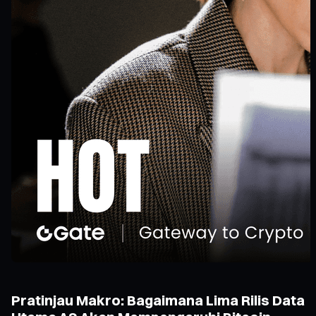
Pratinjau Makro: Bagaimana Lima Rilis Data