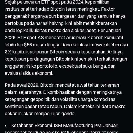
Sejak peluncuran ETF spot pada 2024, kepemilikan
institusional terhadap Bitcoin terus meningkat. Faktor
penggerak harganya pun bergeser, dari yang semula hanya
berfokus pada narasi halving, kini lebih menitikberatkan
pada logika likuiditas makro dan alokasi aset. Per Januari
2026, ETF spot AS mencatat arus masuk bersih kumulatif
lebih dari $56 miliar, dengan dana kelolaan mewakili lebih dari
6% kapitalisasi pasar Bitcoin secara keseluruhan. Artinya,
keputusan perdagangan Bitcoin kini semakin terkait dengan
anggaran risiko portofolio, ekspektasi suku bunga, dan
evaluasi siklus ekonomi.
Pada awal 2026, Bitcoin mencatat awal tahun terlemah
dalam sejarahnya. Dikombinasikan dengan meningkatnya
ketegangan geopolitik dan volatilitas harga komoditas,
sentimen pasar tetap rapuh. Dalam konteks ini, data makro
pekan ini akan menjadi ujian ganda:
Ketahanan Ekonomi: ISM Manufacturing PMI Januari
secara tak terduga naik ke 52,6, ekspansi terkuat sejak