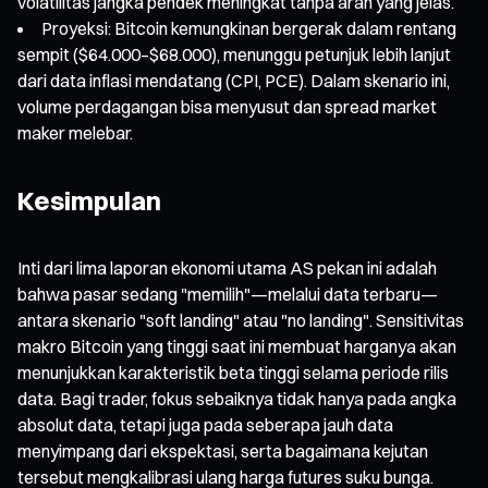
volatilitas jangka pendek meningkat tanpa arah yang jelas.
Proyeksi: Bitcoin kemungkinan bergerak dalam rentang
sempit ($64.000–$68.000), menunggu petunjuk lebih lanjut
dari data inflasi mendatang (CPI, PCE). Dalam skenario ini,
volume perdagangan bisa menyusut dan spread market
maker melebar.
Kesimpulan
Inti dari lima laporan ekonomi utama AS pekan ini adalah
bahwa pasar sedang "memilih"—melalui data terbaru—
antara skenario "soft landing" atau "no landing". Sensitivitas
makro Bitcoin yang tinggi saat ini membuat harganya akan
menunjukkan karakteristik beta tinggi selama periode rilis
data. Bagi trader, fokus sebaiknya tidak hanya pada angka
absolut data, tetapi juga pada seberapa jauh data
menyimpang dari ekspektasi, serta bagaimana kejutan
tersebut mengkalibrasi ulang harga futures suku bunga.