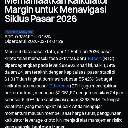
Memanfaatkan Kalkulator
Margin untuk Menavigasi
Siklus Pasar 2026
Market Analysis
BTC
-0.33%
ETH
-0.16%
Diperbarui
:
2026-02-14 07:29
Menurut data pasar Gate, per 14 Februari 2026, pasar
kripto telah memasuki fase aktivitas baru.
Bitcoin
(BTC)
diperdagangkan pada level $68.862,3 hari ini, naik 4,19%
dalam 24 jam terakhir, dengan kapitalisasi pasar stabil di
$1,31T dan tingkat dominasi sebesar 55,42%. Sebagai
indikator utama pasar,
Ethereum
(ETH) juga menunjukkan
performa kuat, mencapai $2.051,87 dengan kenaikan 24 jam
sebesar 6,40% dan kapitalisasi pasar $233,26M. Di tengah
volatilitas yang meningkat ini, baik Anda mengejar
momentum maupun membeli saat harga turun, penggunaan
kalkulator leverage kripto kini menjadi alat manajemen risiko
yang esensial bagi para trader.