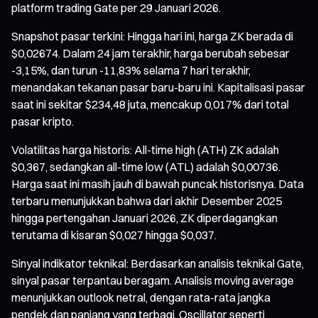
platform trading Gate per 29 Januari 2026.
Snapshot pasar terkini: Hingga hari ini, harga ZK berada di
$0,02674. Dalam 24 jam terakhir, harga berubah sebesar
-3,15%, dan turun -11,83% selama 7 hari terakhir,
menandakan tekanan pasar baru-baru ini. Kapitalisasi pasar
saat ini sekitar $234,48 juta, mencakup 0,017% dari total
pasar kripto.
Volatilitas harga historis: All-time high (ATH) ZK adalah
$0,367, sedangkan all-time low (ATL) adalah $0,00736.
Harga saat ini masih jauh di bawah puncak historisnya. Data
terbaru menunjukkan bahwa dari akhir Desember 2025
hingga pertengahan Januari 2026, ZK diperdagangkan
terutama di kisaran $0,027 hingga $0,037.
Sinyal indikator teknikal: Berdasarkan analisis teknikal Gate,
sinyal pasar terpantau beragam. Analisis moving average
menunjukkan outlook netral, dengan rata-rata jangka
pendek dan panjang yang terbagi. Oscillator seperti