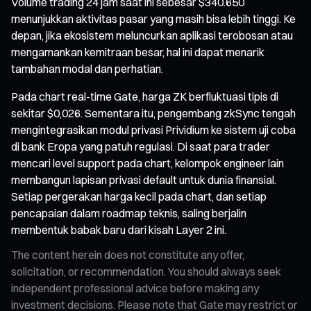
Volume trading 24 jam saat ini sebesar $340.650
menunjukkan aktivitas pasar yang masih bisa lebih tinggi. Ke
depan, jika ekosistem meluncurkan aplikasi terobosan atau
mengamankan kemitraan besar, hal ini dapat menarik
tambahan modal dan perhatian.
Pada chart real-time Gate, harga ZK berfluktuasi tipis di
sekitar $0,026. Sementara itu, pengembang zkSync tengah
mengintegrasikan modul privasi Prividium ke sistem uji coba
di bank Eropa yang patuh regulasi. Di saat para trader
mencari level support pada chart, kelompok engineer lain
membangun lapisan privasi default untuk dunia finansial.
Setiap pergerakan harga kecil pada chart, dan setiap
pencapaian dalam roadmap teknis, saling berjalin
membentuk babak baru dari kisah Layer 2 ini.
The content herein does not constitute any offer,
solicitation, or recommendation. You should always seek
independent professional advice before making any
investment decisions. Please note that Gate may restrict or