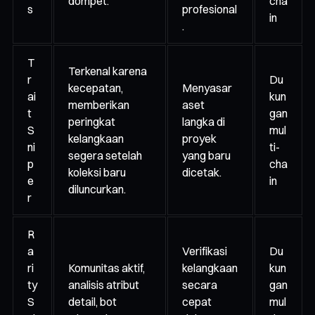
dompet.
cha
s
profesional
in
.
T
Terkenal karena
r
Du
kecepatan,
Menyasar
ai
kun
memberikan
aset
t
gan
peringkat
langka di
S
mul
kelangkaan
proyek
ni
ti-
segera setelah
yang baru
p
cha
koleksi baru
dicetak.
e
in
diluncurkan.
r
R
a
Verifikasi
Du
ri
Komunitas aktif,
kelangkaan
kun
ty
analisis atribut
secara
gan
S
detail, bot
cepat
mul