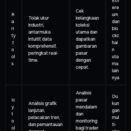
Eth
ere
Cek
R
um
Tolak ukur
kelangkaan
a
dan
industri,
koleksi
ri
blo
antarmuka
utama dan
ty
ckc
intuitif, data
dapatkan
.t
hai
komprehensif,
gambaran
o
n
peringkat real-
pasar
ol
uta
time.
dengan
s
ma
cepat.
lain
nya
Analisis
Du
Ic
pasar
Analisis grafik
kun
y.
mendalam
lanjutan,
gan
t
dan
pelacakan tren,
mul
o
monitoring
dan pemantauan
ti-
ol
bagi trader