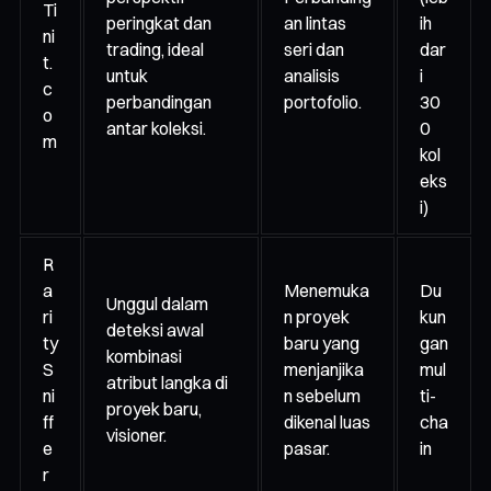
Ti
peringkat dan
an lintas
ih
ni
trading, ideal
seri dan
dar
t.
untuk
analisis
i
c
perbandingan
portofolio.
30
o
antar koleksi.
0
m
kol
eks
i)
R
a
Menemuka
Du
Unggul dalam
ri
n proyek
kun
deteksi awal
ty
baru yang
gan
kombinasi
S
menjanjika
mul
atribut langka di
ni
n sebelum
ti-
proyek baru,
ff
dikenal luas
cha
visioner.
e
pasar.
in
r