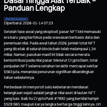
Dasar hingga Alat Terbaik –
Panduan Lengkap
Market Analysis
Diperbarui
:
2026-01-14 07:23
Setelah fase awal yang eksplosif, pasar NFT kini memasuki
era baru yang berfokus pada wawasan berbasis data dan
penemuan nilai. Pada awal tahun 2026, jumlah total NFT
yang dicetak di seluruh blockchain telah melampaui 1,34
miliar. Namun, pasokan masif ini tidak secara merata
berkontribusi pada nilai pasar. Menurut CryptoSlam, total
penjualan NFT selama setahun terakhir mencapai sekitar
$563 juta, menandai penurunan signifikan dibandingkan
tahun sebelumnya.
Perbedaan ini menyoroti satu kebenaran mendasar:
kelangkaan sejati adalah jangkar nilai aset di lautan NFT
yang luas. Baik itu CryptoPunk #7892 yang bernilai hampir
$529.580, maupun karya langka berharga tinggi lainnya, ciri