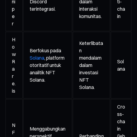
ni
Discord
dalam
ti-
p
terintegrasi.
interaksi
cha
e
komunitas.
in
r
H
Keterlibata
o
Berfokus pada
n
w
Solana
, platform
mendalam
R
Sol
otoritatif untuk
dalam
a
ana
analitik NFT
investasi
r
Solana.
NFT
e.
Solana.
is
Cro
ss-
cha
N
Menggabungkan
in
F
perspektif
Perbanding
(leb