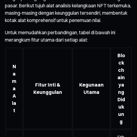
pasar. Berikut tujuh alat analisis kelangkaan NFT terkemuka,
masing-masing dengan keunggulan tersendiri, membentuk
kotak alat komprehensif untuk penemuan nilai.
Untuk memudahkan perbandingan, tabel di bawah ini
merangkum fitur utama dari setiap alat:
Blo
ck
N
ch
a
ain
m
Fitur Inti &
Kegunaan
ya
a
Keunggulan
Utama
ng
A
Did
la
uk
t
un
g