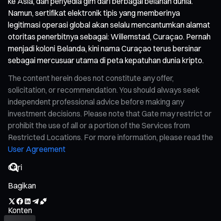
ke Asia, dan penyedia gim dari berbagai belahan dunia.
Namun, sertifikat elektronik tipis yang memberinya
legitimasi operasi global akan selalu mencantumkan alamat
otoritas penerbitnya sebagai: Willemstad, Curaçao. Pernah
menjadi koloni Belanda, kini nama Curaçao terus bersinar
sebagai mercusuar utama di peta kepatuhan dunia kripto.
The content herein does not constitute any offer,
solicitation, or recommendation. You should always seek
independent professional advice before making any
investment decisions. Please note that Gate may restrict or
prohibit the use of all or a portion of the Services from
Restricted Locations. For more information, please read the
User Agreement
Bagikan
Konten