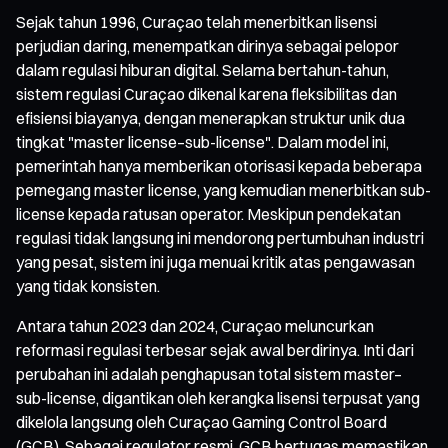
Sejak tahun 1996, Curaçao telah menerbitkan lisensi
perjudian daring, menempatkan dirinya sebagai pelopor
dalam regulasi hiburan digital. Selama bertahun-tahun,
sistem regulasi Curaçao dikenal karena fleksibilitas dan
efisiensi biayanya, dengan menerapkan struktur unik dua
tingkat "master license–sub-license". Dalam model ini,
pemerintah hanya memberikan otorisasi kepada beberapa
pemegang master license, yang kemudian menerbitkan sub-
license kepada ratusan operator. Meskipun pendekatan
regulasi tidak langsung ini mendorong pertumbuhan industri
yang pesat, sistem ini juga menuai kritik atas pengawasan
yang tidak konsisten.
Antara tahun 2023 dan 2024, Curaçao meluncurkan
reformasi regulasi terbesar sejak awal berdirinya. Inti dari
perubahan ini adalah penghapusan total sistem master–
sub-license, digantikan oleh kerangka lisensi terpusat yang
dikelola langsung oleh Curaçao Gaming Control Board
(GCB). Sebagai regulator resmi, GCB bertugas memastikan