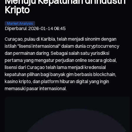
Menuju Kepatuhan di Industri
Kripto
Market Analysis
Diperbarui
:
2026-01-14 06:45
Curaçao, pulau di Karibia, telah menjadi sinonim dengan
istilah "lisensi internasional" dalam dunia cryptocurrency
dan permainan daring. Sebagai salah satu yurisdiksi
pertama yang mengatur perjudian online secara global,
lisensi dari Curaçao telah lama menjadi kredensial
kepatuhan pilihan bagi banyak gim berbasis blockchain,
kasino kripto, dan platform hiburan digital yang ingin
memasuki pasar internasional.