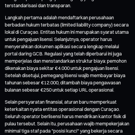
terstandarisasi dan transparan.
Langkah pertama adalah mendaftarkan perusahaan
berbadan hukum terbatas (limited liability company) secara
lokal di Curaçao. Entitas hukum ini merupakan syarat utama
untuk pengajuan lisensi. Selanjutnya, operator harus
menyerahkan dokumen aplikasi secara lengkap melalui
portal daring GCB. Regulasi yang telah diperbarui ini juga
memperjelas dan menstandarkan struktur biaya: pemohon
dikenakan biaya sekitar €4.000 untuk pengajuan lisensi.
Setelah disetujui, pemegang lisensi wajib membayar biaya
tahunan sebesar €12.000, ditambah biaya pengawasan
bulanan sebesar €250 untuk setiap URL operasional.
Selain persyaratan finansial, aturan baru memperkuat
keterkaitan nyata entitas operasional dengan Curaçao.
Seluruh operator berlisensi harus mendirikan kantor fisik di
pulau tersebut. Selain itu, perusahaan wajib mempekerjakan
minimal tiga staf pada "posisi kunci" yang bekerja secara