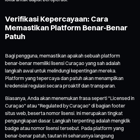
Verifikasi Kepercayaan: Cara
Memastikan Platform Benar-Benar
Patuh
Bagi pengguna, memastikan apakah sebuah platform
benar-benar memiliki lisensi Curaçao yang sah adalah
langkah awal untuk melindungi kepentingan mereka.
Platform yang tepercaya dan patuh akan menampilkan
kredensial regulasi secara proaktif dan transparan.
Biasanya, Anda akan menemukan frasa seperti "Licensed in
Curaçao" atau "Regulated by Curaçao" di bagian footer
situs web, beserta nomor lisensi. Ini merupakan tingkat
pengungkapan dasar. Langkah terpenting adalah mengklik
badge atau nomor lisensi tersebut. Pada platform yang
benar-benar patuh, tautan ini seharusnya langsung