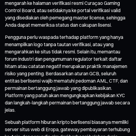
mengarah ke halaman verifikasi resmi Curaçao Gaming
Control Board, atau setidaknya ke portal verifikasi valid
yang disediakan oleh pemegang master license, sehingga
Anda dapat memeriksa status dan cakupan lisensi.
Pengguna perlu waspada terhadap platform yang hanya
menampilkan logo tanpa tautan verifikasi, atau yang
mengarahkan ke situs tidak resmi. Selain itu, memantau
forum industri dan pengumuman regulator terkait daftar
hitam atau catatan negatif merupakan praktik manajemen
risiko yang penting. Berdasarkan aturan GCB, seluruh
entitas berlisensi wajib mematuhi pedoman AML, CTF, dan
permainan bertanggung jawab yang dipublikasikan.
Platform yang patuh akan mengungkapkan kebijakan KYC
dan langkah-langkah permainan bertanggung jawab secara
jelas.
Sebuah platform hiburan kripto berlisensi biasanya memiliki
server situs web di Eropa, gateway pembayaran terhubung