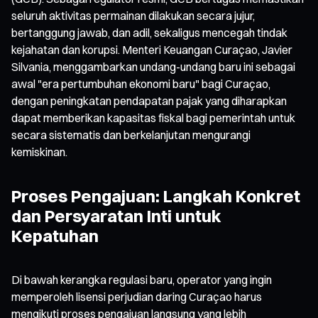
seluruh aktivitas permainan dilakukan secara jujur,
bertanggung jawab, dan adil, sekaligus mencegah tindak
kejahatan dan korupsi. Menteri Keuangan Curaçao, Javier
Silvania, menggambarkan undang-undang baru ini sebagai
awal "era pertumbuhan ekonomi baru" bagi Curaçao,
dengan peningkatan pendapatan pajak yang diharapkan
dapat memberikan kapasitas fiskal bagi pemerintah untuk
secara sistematis dan berkelanjutan mengurangi
kemiskinan.
Proses Pengajuan: Langkah Konkret
dan Persyaratan Inti untuk
Kepatuhan
Di bawah kerangka regulasi baru, operator yang ingin
memperoleh lisensi perjudian daring Curaçao harus
mengikuti proses pengajuan langsung yang lebih