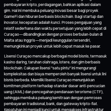
pembayaran kripto, perdagangan, bahkan aplikasi dalam
gim. Hal ini membuka peluang inovasi besar bagi proyek
GameFi dan hiburan berbasis blockchain. Bagi startup dan
inovator, kecepatan adalah kunci. Proses pengajuan yang
relatif sederhana dan waktu persetujuan yang lebih cepat di
Curaçao—dibandingkan dengan proses berbulan-bulan di
Malta atau Inggris—menjadi keunggulan tersendiri,
memungkinkan proyek untuk lebih cepat masuk ke pasar.
Lisensi Curaçao mencakup berbagai model bisnis, termasuk
kasino daring, taruhan olahraga, lotere, dan gim berbasis
blockchain. Cakupan lisensi "satu pintu" ini mengurangi
kompleksitas dan biaya memperoleh banyak lisensi untuk lini
bisnis berbeda. Memiliki lisensi Curaçao menunjukkan
komitmen platform terhadap standar dasar anti-pencucian
uang (AML) dan pencegahan pendanaan terorisme (CTF),
sehingga membuka peluang kemitraan dengan pemroses
pembayaran tradisional, bank, dan gateway kripto-fiat.
Kepatuhan ini menjadi kunci untuk mengakses infrastruktur