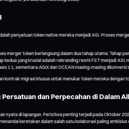
I
 adalah penyatuan token native mereka menjadi ASI. Proses merger 
oses merger token berlangsung dalam dua tahap utama. Tahap pe
 kedua yang krusial adalah rebranding resmi FET menjadi ASI, m
 rasio 1:1, sementara AGIX dan OCEAN masing-masing dikonversi s
ntrak migrasi khusus untuk menukar token mereka dengan token
 Persatuan dan Perpecahan di Dalam Al
 nyata di lapangan. Peristiwa penting terjadi pada Oktober 202
i menandai keretakan dalam salah satu kolaborasi paling ambisiu