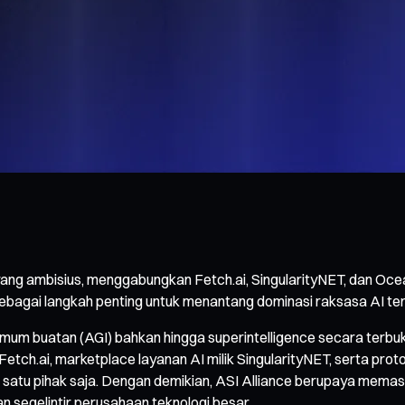
ang ambisius, menggabungkan Fetch.ai, SingularityNET, dan Oce
ebagai langkah penting untuk menantang dominasi raksasa AI ter
m buatan (AGI) bahkan hingga superintelligence secara terbuka d
tch.ai, marketplace layanan AI milik SingularityNET, serta prot
i satu pihak saja. Dengan demikian, ASI Alliance berupaya mema
n segelintir perusahaan teknologi besar.