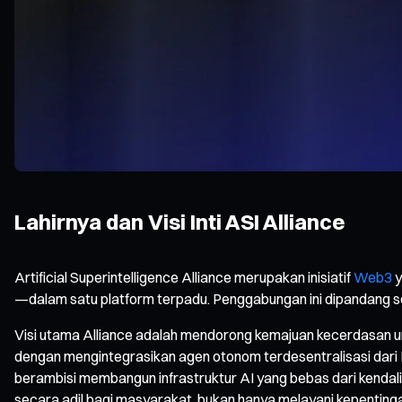
Lahirnya dan Visi Inti ASI Alliance
Artificial Superintelligence Alliance merupakan inisiatif
Web3
y
—dalam satu platform terpadu. Penggabungan ini dipandang s
Visi utama Alliance adalah mendorong kemajuan kecerdasan umu
dengan mengintegrasikan agen otonom terdesentralisasi dari Fe
berambisi membangun infrastruktur AI yang bebas dari kendal
secara adil bagi masyarakat, bukan hanya melayani kepentinga