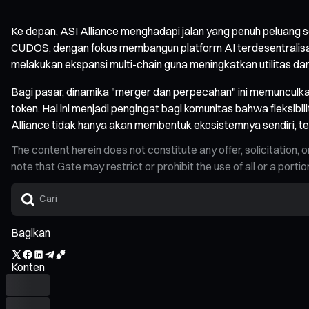
Ke depan, ASI Alliance menghadapi jalan yang penuh peluang se
CUDOS, dengan fokus membangun platform AI terdesentralisas
melakukan ekspansi multi-chain guna meningkatkan utilitas dan 
Bagi pasar, dinamika "merger dan perpecahan" ini memunculk
token. Hal ini menjadi pengingat bagi komunitas bahwa fleksibi
Alliance tidak hanya akan membentuk ekosistemnya sendiri, tet
The content herein does not constitute any offer, solicitatio
note that Gate may restrict or prohibit the use of all or a por
Bagikan
Konten