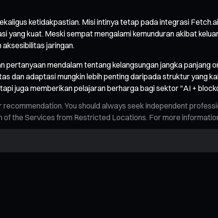
kaligus ketidakpastian. Misi intinya tetap pada integrasi Fetch.
i yang kuat. Meski sempat mengalami kemunduran akibat keluar
aksesibilitas jaringan.
an pertanyaan mendalam tentang kelangsungan jangka panjang o
litas dan adaptasi mungkin lebih penting daripada struktur yang k
api juga memberikan pelajaran berharga bagi sektor "AI + blockch
n, or recommendation. You should always seek independent profess
tion of the Services from Restricted Locations. For more informati