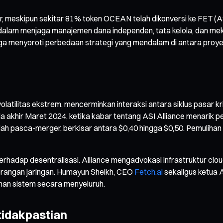
, meskipun sekitar 81% token OCEAN telah dikonversi ke FET (A
alam menjaga manajemen dana independen, tata kelola, dan mekan
uga menyoroti perbedaan strategi yang mendalam di antara proye
volatilitas ekstrem, mencerminkan interaksi antara siklus pasar k
a akhir Maret 2024, ketika kabar tentang ASI Alliance menarik p
ndah pasca-merger, berkisar antara $0,40 hingga $0,50. Pemuliha
terhadap desentralisasi. Alliance mengadvokasi infrastruktur cl
 serangan jaringan. Humayun Sheikh, CEO
Fetch.ai
sekaligus ketua A
an sistem secara menyeluruh.
tidakpastian