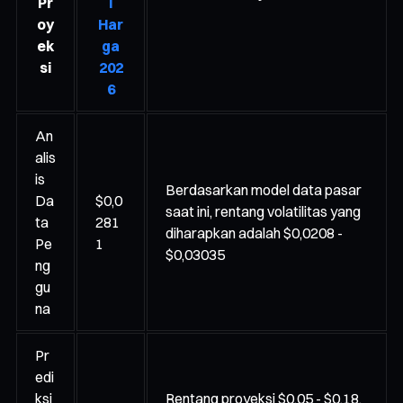
Pr
i
oy
Har
ek
ga
si
202
6
An
alis
is
Berdasarkan model data pasar
Da
$0,0
saat ini, rentang volatilitas yang
ta
281
diharapkan adalah $0,0208 -
Pe
1
$0,03035
ng
gu
na
Pr
edi
ksi
Rentang proyeksi $0,05 - $0,18,