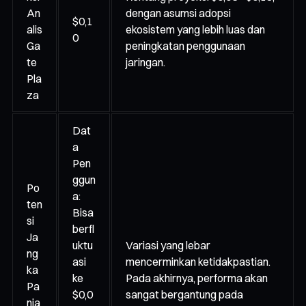
An
dengan asumsi adopsi
$0,1
alis
ekosistem yang lebih luas dan
0
Ga
peningkatan penggunaan
te
jaringan.
Pla
za
Dat
a
Pen
ggun
Po
a:
ten
Bisa
si
berfl
Ja
uktu
Variasi yang lebar
ng
asi
mencerminkan ketidakpastian.
ka
ke
Pada akhirnya, performa akan
Pa
$0,0
sangat bergantung pada
nja