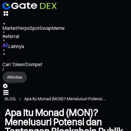
Market
Perps
Spot
Swap
Meme
Referral
Lainnya
Cari Token/Dompet
/
Aktivitas
BLOG
Apa Itu Monad (MON)? Menelusuri Potensi ...
Apa Itu Monad (MON)?
Menelusuri Potensi dan