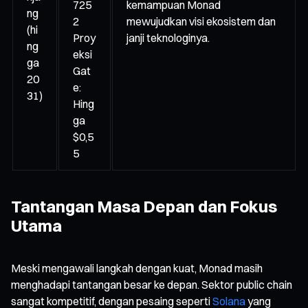
725
kemampuan Monad
ng
2
mewujudkan visi ekosistem dan
(hi
Proy
janji teknologinya.
ng
eksi
ga
Gat
20
e:
31)
Hing
ga
$0,5
5
Tantangan Masa Depan dan Fokus
Utama
Meski mengawali langkah dengan kuat, Monad masih
menghadapi tantangan besar ke depan. Sektor public chain
sangat kompetitif, dengan pesaing seperti
Solana
yang