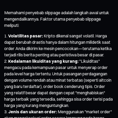
Memahami penyebab slippage adalah langkah awal untuk
mengendalikannya. Faktor utama penyebab slippage
meliputi:
Volatilitas pasar:
Kripto dikenal sangat volatil. Harga
dapat berubah drastis hanya dalam hitungan milidetik saat
order Anda dikirim ke mesin pencocokan—terutama ketika
terjadi rilis berita penting atau peristiwa besar di pasar.
Kedalaman likuiditas yang kurang:
"Likuiditas"
mengacu pada kemampuan pasar untuk menyerap order
pada level harga tertentu. Untuk pasangan perdagangan
dengan volume rendah atau minat terbatas (seperti altcoin
yang baru terdaftar), order book cenderung tipis. Order
yang relatif besar dapat dengan cepat "menghabiskan"
harga terbaik yang tersedia, sehingga sisa order terisi pada
harga yang kurang menguntungkan.
Jenis dan ukuran order:
Menggunakan "market order"
akan mengeksekusi order secara langsung pada harga