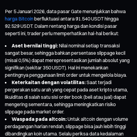
Per 5 Januari 2026, data pasar Gate menunjukkan bahwa
harga Bitcoin
berfluktuasi antara 91.540 USDT hingga
92.529 USDT. Dalam rentang harga dan kondisi pasar
seperti ini, trader perlu memperhatikan hal-hal berikut:
Aset bernilai tinggi:
Nilai nominal setiap transaksi
sangat besar, sehingga bahkan persentase slippage kecil
(misal 0,5%) dapat merepresentasikan jumlah absolut yang
signifikan (sekitar 350 USDT). Hal ini menekankan
pentingnya penggunaan limit order untuk mengelola biaya.
Keterkaitan dengan volatilitas:
Saat terjadi
pergerakan satu arah yang cepat pada aset kripto utama,
likuiditas di salah satu sisi order book (beli atau jual) dapat
mengering sementara, sehingga meningkatkan risiko
slippage pada market order.
Waspada pada altcoin:
Untuk altcoin dengan volume
perdagangan harian rendah, slippage bisa jauh lebih tinggi
dibandingkan koin utama. Selalu periksa data kedalaman