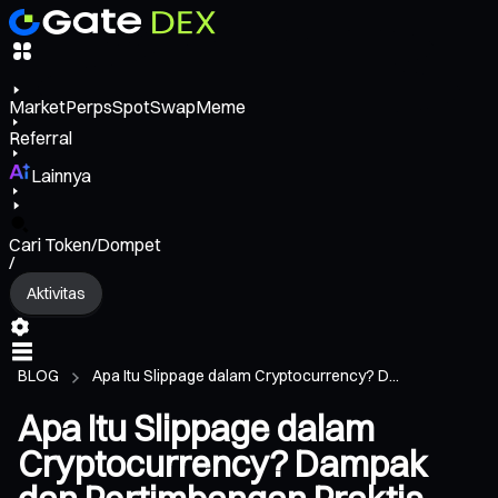
Market
Perps
Spot
Swap
Meme
Referral
Lainnya
Cari Token/Dompet
/
Aktivitas
BLOG
Apa Itu Slippage dalam Cryptocurrency? D...
Apa Itu Slippage dalam
Cryptocurrency? Dampak