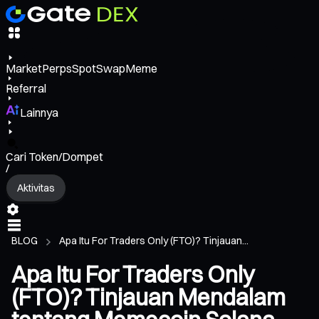
Market
Perps
Spot
Swap
Meme
Referral
Lainnya
Cari Token/Dompet
/
Aktivitas
BLOG
Apa Itu For Traders Only (FTO)? Tinjauan...
Apa Itu For Traders Only
(FTO)? Tinjauan Mendalam