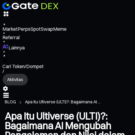
Market
Perps
Spot
Swap
Meme
Referral
Lainnya
Cari Token/Dompet
/
Aktivitas
BLOG
Apa Itu Ultiverse (ULTI)?: Bagaimana AI ...
Apa Itu Ultiverse (ULTI)?:
Bagaimana AI Mengubah