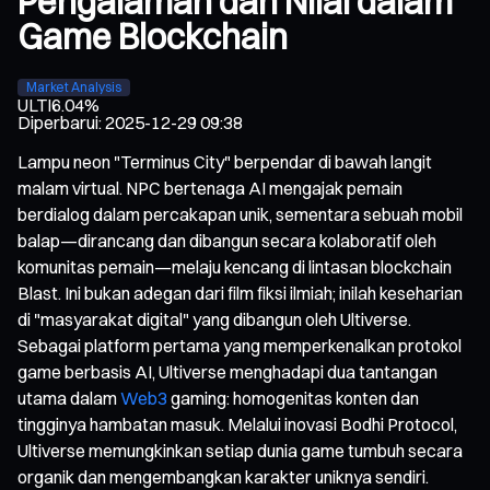
Pengalaman dan Nilai dalam
Game Blockchain
Market Analysis
ULTI
6.04%
Diperbarui
:
2025-12-29 09:38
Lampu neon "Terminus City" berpendar di bawah langit
malam virtual. NPC bertenaga AI mengajak pemain
berdialog dalam percakapan unik, sementara sebuah mobil
balap—dirancang dan dibangun secara kolaboratif oleh
komunitas pemain—melaju kencang di lintasan blockchain
Blast. Ini bukan adegan dari film fiksi ilmiah; inilah keseharian
di "masyarakat digital" yang dibangun oleh Ultiverse.
Sebagai platform pertama yang memperkenalkan protokol
game berbasis AI, Ultiverse menghadapi dua tantangan
utama dalam
Web3
gaming: homogenitas konten dan
tingginya hambatan masuk. Melalui inovasi Bodhi Protocol,
Ultiverse memungkinkan setiap dunia game tumbuh secara
organik dan mengembangkan karakter uniknya sendiri.