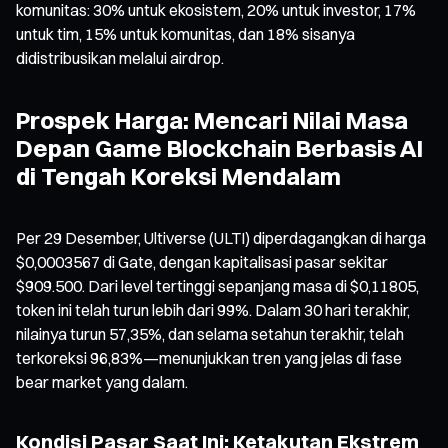
komunitas: 30% untuk ekosistem, 20% untuk investor, 17%
untuk tim, 15% untuk komunitas, dan 18% sisanya
didistribusikan melalui airdrop.
Prospek Harga: Mencari Nilai Masa
Depan Game Blockchain Berbasis AI
di Tengah Koreksi Mendalam
Per 29 Desember, Ultiverse (ULTI) diperdagangkan di harga
$0,0003567 di Gate, dengan kapitalisasi pasar sekitar
$909.500. Dari level tertinggi sepanjang masa di $0,11805,
token ini telah turun lebih dari 99%. Dalam 30 hari terakhir,
nilainya turun 57,35%, dan selama setahun terakhir, telah
terkoreksi 96,83%—menunjukkan tren yang jelas di fase
bear market yang dalam.
Kondisi Pasar Saat Ini: Ketakutan Ekstrem