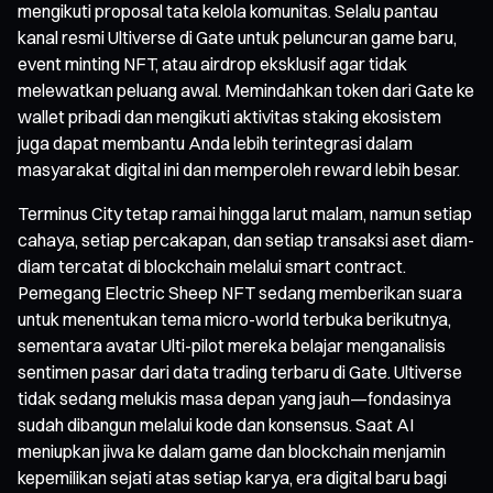
mengikuti proposal tata kelola komunitas. Selalu pantau
kanal resmi Ultiverse di Gate untuk peluncuran game baru,
event minting NFT, atau airdrop eksklusif agar tidak
melewatkan peluang awal. Memindahkan token dari Gate ke
wallet pribadi dan mengikuti aktivitas staking ekosistem
juga dapat membantu Anda lebih terintegrasi dalam
masyarakat digital ini dan memperoleh reward lebih besar.
Terminus City tetap ramai hingga larut malam, namun setiap
cahaya, setiap percakapan, dan setiap transaksi aset diam-
diam tercatat di blockchain melalui smart contract.
Pemegang Electric Sheep NFT sedang memberikan suara
untuk menentukan tema micro-world terbuka berikutnya,
sementara avatar Ulti-pilot mereka belajar menganalisis
sentimen pasar dari data trading terbaru di Gate. Ultiverse
tidak sedang melukis masa depan yang jauh—fondasinya
sudah dibangun melalui kode dan konsensus. Saat AI
meniupkan jiwa ke dalam game dan blockchain menjamin
kepemilikan sejati atas setiap karya, era digital baru bagi