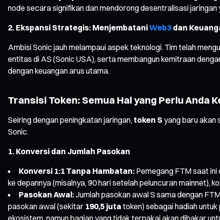
node secara signifikan dan mendorong desentralisasi jaringan y
2. Ekspansi Strategis: Menjembatani
Web3
dan Keuanga
Ambisi Sonic jauh melampaui aspek teknologi. Tim telah me
entitas di AS (Sonic USA), serta membangun kemitraan dengan
dengan keuangan arus utama.
Transisi Token: Semua Hal yang Perlu Anda K
Seiring dengan peningkatan jaringan,
token S
yang baru akan 
Sonic.
1. Konversi dan Jumlah Pasokan
Konversi 1:1 Tanpa Hambatan:
Pemegang FTM saat ini 
ke depannya (misalnya, 90 hari setelah peluncuran mainnet), k
Pasokan Awal:
Jumlah pasokan awal S sama dengan FTM,
pasokan awal (sekitar
190,5 juta
token) sebagai hadiah untuk
ekosistem, namun bagian yang tidak terpakai akan dibakar untu