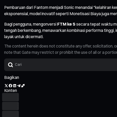
Pembaruan dari Fantom menjadi Sonic menandai "kelahiran kem
eksponensial, model inovatif seperti Monetisasi Biaya juga m
Bagi pengguna, mengonversi
FTM ke S
secara tepat waktu me
tengah berkembang, menawarkan kombinasi performa tinggi, in
layak untuk dicermati.
The content herein does not constitute any offer, solicitatio
note that Gate may restrict or prohibit the use of all or a por
Bagikan
Konten