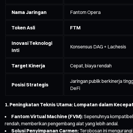
Nama Jaringan
Fantom Opera
Token Asli
FTM
Inovasi Teknologi
Konsensus DAG + Lachesis
Inti
Target Kinerja
Cepat, biaya rendah
Jaringan publik berkinerja ting
Posisi Strategis
DeFi
1. Peningkatan Teknis Utama: Lompatan dalam Kecepata
Fantom Virtual Machine (FVM):
Sepenuhnya kompatibe
rendah, memberikan pengembang alat yang lebih andal.
Solusi Penyimpanan Carmen:
Terobosan ini mengurangi 