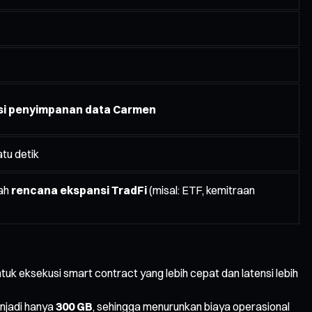
si penyimpanan data Carmen
atu detik
ah
rencana ekspansi TradFi
(misal: ETF, kemitraan
uk eksekusi smart contract yang lebih cepat dan latensi lebih
jadi hanya
300 GB
, sehingga menurunkan biaya operasional