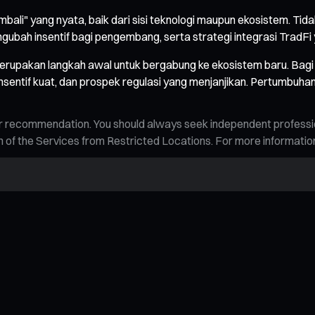
bali" yang nyata, baik dari sisi teknologi maupun ekosistem. T
engubah insentif bagi pengembang, serta strategi integrasi Trad
rupakan langkah awal untuk bergabung ke ekosistem baru. Bagi p
sentif kuat, dan prospek regulasi yang menjanjikan. Pertumbuha
n, or recommendation. You should always seek independent profess
tion of the Services from Restricted Locations. For more informati