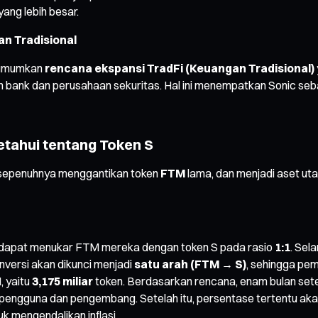
ang lebih besar.
n Tradisional
ngumumkan
rencana ekspansi TradFi (Keuangan Tradisional)
 bank dan perusahaan sekuritas. Hal ini menempatkan Sonic seba
etahui tentang Token S
sepenuhnya menggantikan token
FTM
lama, dan menjadi aset utam
dapat menukar FTM mereka dengan token S pada rasio
1:1
. Sel
onversi akan dikunci menjadi
satu arah (FTM → S)
, sehingga pe
 yaitu
3,175 miliar
token. Berdasarkan rencana, enam bulan sete
 pengguna dan pengembang. Setelah itu, persentase tertentu ak
k mengendalikan inflasi.