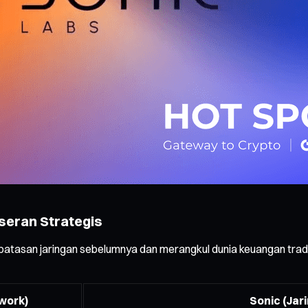
eseran Strategis
rbatasan jaringan sebelumnya dan merangkul dunia keuangan tradi
work)
Sonic (Jar