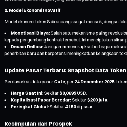
2. Model Ekonomi Inovatif
Model ekonomi token S dirancang sangat menarik, dengan foku
Monetisasi Biaya:
Salah satu mekanisme paling revolusione
kepada pengembang kontrak tersebut. Ini menciptakan aliran
Desain Deflasi:
Jaringan ini menerapkan berbagai mekanis
penerbitan baru dan berpotensi meningkatkan kelangkaan toke
Update Pasar Terbaru: Snapshot Data Token
Berdasarkan data pasar
Gate
, per
24 Desember 2025
, toke
Harga Saat Ini:
Sekitar
$0,0695
USD.
Kapitalisasi Pasar Beredar:
Sekitar
$200 juta
.
Peringkat Global:
Sekitar
#150
di pasar.
Kesimpulan dan Prospek