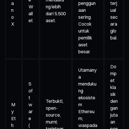
a
penggun
terj
W
ng lebih
n
aan
ual
all
dari 5.500
o
sering.
sec
et
aset.
X
Cocok
ara
untuk
glo
pemilik
bal.
aset
besar.
Do
Utamany
mp
a
et
S
menduku
kla
of
ng
sik
t
ekosiste
Terbukti,
den
M
w
m
open-
gan
y
ar
Ethereu
source,
juta
Et
e
m;
murni;
an
h
(
waspada
terintegr
pen