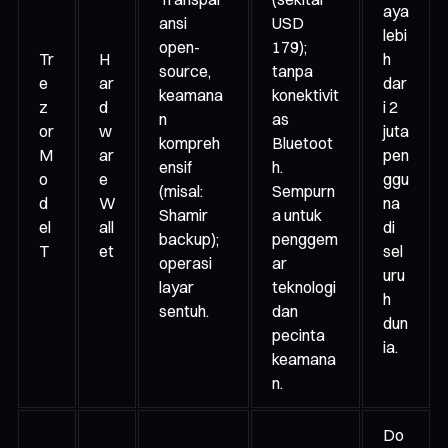
aya
ansi
USD
lebi
open-
179);
Tr
H
h
source,
tanpa
e
ar
dar
keamana
konektivit
z
d
i 2
n
as
or
w
juta
kompreh
Bluetoot
M
ar
pen
ensif
h.
o
e
ggu
(misal:
Sempurn
d
W
na
Shamir
a untuk
el
all
di
backup);
penggem
T
et
sel
operasi
ar
uru
layar
teknologi
h
sentuh.
dan
dun
pecinta
ia.
keamana
n.
Do