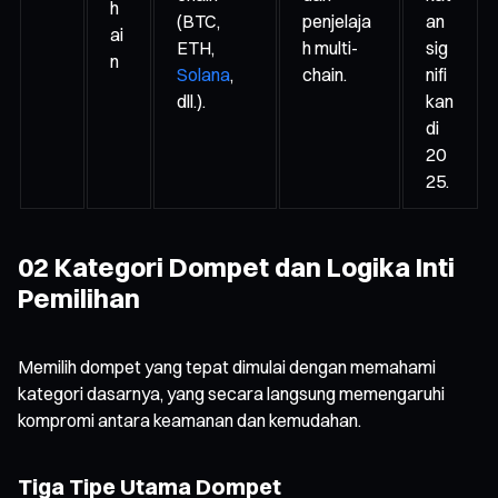
h
(BTC,
penjelaja
an
ai
ETH,
h multi-
sig
n
Solana
,
chain.
nifi
dll.).
kan
di
20
25.
02 Kategori Dompet dan Logika Inti
Pemilihan
Memilih dompet yang tepat dimulai dengan memahami
kategori dasarnya, yang secara langsung memengaruhi
kompromi antara keamanan dan kemudahan.
Tiga Tipe Utama Dompet