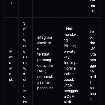
t
en
si
S
of
Tidak
Le
t
menduku
Integrasi
bih
w
ng
ekosiste
dar
ar
Bitcoin;
m
i 30
M
e
private
terkuat,
juta
et
(B
key
gerbang
pen
a
ro
tersimpa
default ke
ggu
M
w
n online.
DeFi;
na
a
s
Paling
antarmuk
akti
sk
er
cocok
a ramah
f
/
untuk
pengguna
bul
M
penggun
.
ana
o
a DeFi
n.
bil
aktif.