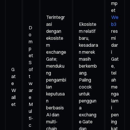
mp
et
Terintegr
We
asi
Ekosiste
b3
D
dengan
m relatif
res
o
ekosiste
baru,
mi
m
m
kesadara
dar
p
exchange
n merek
i
et
Gate;
masih
Gat
S
menduku
berkemb
e,
G
of
ng
ang.
tel
at
t
pengambi
Paling
ah
e
w
lan
cocok
me
W
ar
keputusa
untuk
nga
all
e
n
penggun
lam
et
M
berbasis
a
i
ul
AI dan
exchang
pen
ti-
multi-
e Gate
ing
c
chain
dan
kat