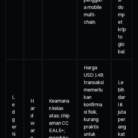
a mobile
do
multi-
mp
chain.
et
krip
to
glo
bal.
Harga
USD 149;
transaksi
Le
memerlu
bih
L
kan
dar
H
Keamana
e
konfirma
i 6
ar
n kelas
d
si fisik,
juta
d
atas; chip
g
kurang
per
w
aman CC
er
praktis
ang
ar
EAL5+;
N
untuk
kat
e
menduku