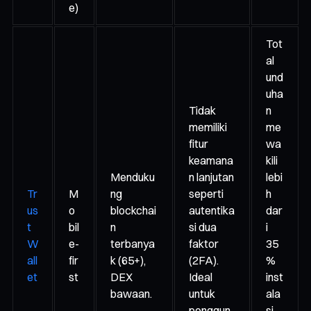
e)
Tot
al
und
uha
Tidak
n
memiliki
me
fitur
wa
keamana
kili
Menduku
n lanjutan
lebi
Tr
M
ng
seperti
h
us
o
blockchai
autentika
dar
t
bil
n
si dua
i
W
e-
terbanya
faktor
35
all
fir
k (65+),
(2FA).
%
et
st
DEX
Ideal
inst
bawaan.
untuk
ala
penggun
si