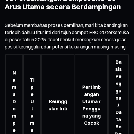
Arus Utama secara Berdampingan
Sebelum membahas proses pemilihan, mari kita bandingkan
terlebih dahulu fitur inti dari tujuh dompet ERC-20 terkemuka
di pasar tahun 2025. Tabel berikut merangkum secara jelas
posisi, keunggulan, dan potensi kekurangan masing-masing:
Ba
sis
N
Pe
a
Ti
ng
m
p
Pertimb
gu
a
e
angan
na
D
U
Keungg
Utama /
/
o
t
ulan Inti
Penggu
Da
m
a
na yang
ta
p
m
Cocok
Re
e
a
fer