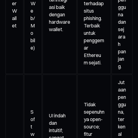
er
W
terhadap
asi baik
ggu
W
e
situs
dengan
na
all
b/
phishing.
hardware
dan
et
M
Terbaik
wallet.
sej
o
untuk
ara
bil
penggem
h
e)
ar
pan
Ethereu
jan
m sejati.
g.
Jut
aan
pen
Tidak
ggu
S
sepenuhn
na,
UI indah
of
ya open-
ter
dan
t
source;
ken
intuitif;
w
fitur
al
sangat