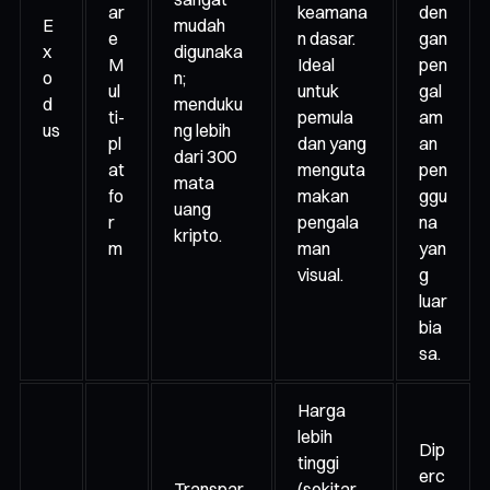
ar
keamana
den
E
mudah
e
n dasar.
gan
x
digunaka
M
Ideal
pen
o
n;
ul
untuk
gal
d
menduku
ti-
pemula
am
us
ng lebih
pl
dan yang
an
dari 300
at
menguta
pen
mata
fo
makan
ggu
uang
r
pengala
na
kripto.
m
man
yan
visual.
g
luar
bia
sa.
Harga
lebih
Dip
tinggi
erc
Transpar
(sekitar