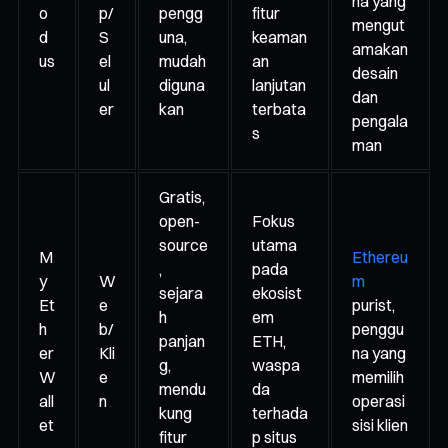
na yang
o
p/
pengg
fitur
mengut
d
S
una,
keaman
amakan
us
el
mudah
an
desain
ul
diguna
lanjutan
dan
er
kan
terbata
pengala
s
man
Gratis,
open-
Fokus
source
utama
M
Ethereu
,
pada
y
W
m
sejara
ekosist
Et
e
purist,
h
em
h
b/
penggu
panjan
ETH,
er
Kli
na yang
g,
waspa
W
e
memilih
mendu
da
all
n
operasi
kung
terhada
et
sisi klien
fitur
p situs