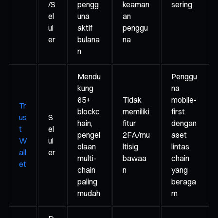
/S
pengg
keaman
sering
el
una
an
ul
aktif
penggu
er
bulana
na
n
Mendu
Penggu
kung
na
65+
Tidak
mobile-
Tr
blockc
memiliki
first
us
S
hain,
fitur
dengan
t
el
pengel
2FA/mu
aset
W
ul
olaan
ltisig
lintas
all
er
multi-
bawaa
chain
et
chain
n
yang
paling
beraga
mudah
m