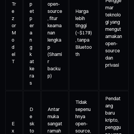
Pengge
Tr
p
open-
mar
e
et
source
Harga
teknolo
z
p
, fitur
lebih
gi yang
or
er
keama
tinggi
mengut
M
a
nan
(~$179)
amakan
o
n
lengka
, tanpa
open-
d
g
p
Bluetoo
source
el
k
(Shami
th
dan
T
at
r
privasi
ke
backu
ra
p)
s
Pendat
Tidak
ang
D
Antar
sepenu
baru
e
muka
hnya
kripto,
E
sk
sangat
open-
penggu
x
to
ramah
source,