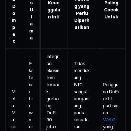
s
Keun
Paling
D
g yang
U
ggula
Cocok
o
Perlu
t
n Inti
Untuk
m
Diperh
a
p
atikan
m
e
a
t
Integr
E
asi
Tidak
ks
ekosis
menduk
te
tem
ung
ns
terbai
BTC,
Penggu
M
i
k,
sangat
na DeFi
et
br
gerba
bergant
aktif,
a
o
ng
ung
partisip
M
w
DeFi,
pada
an
a
s
30
kesada
Web3
sk
er
juta+
ran
yang