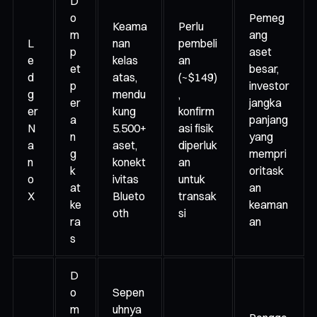
D
o
Pemeg
Keama
Perlu
m
ang
L
nan
pembeli
p
aset
e
kelas
an
et
besar,
d
atas,
(~$149)
p
investor
g
mendu
,
er
jangka
er
kung
konfirm
a
panjang
N
5.500+
asi fisik
n
yang
a
aset,
diperluk
g
mempri
n
konekt
an
k
oritask
o
ivitas
untuk
at
an
X
Blueto
transak
ke
keaman
oth
si
ra
an
s
D
o
Sepen
m
uhnya