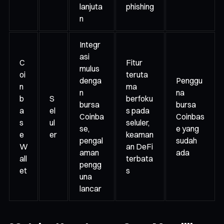
lanjuta
phishing
n
Integr
asi
C
Fitur
mulus
oi
teruta
denga
Penggu
n
ma
n
na
b
S
berfoku
bursa
bursa
a
el
s pada
Coinba
Coinbas
s
ul
seluler,
se,
e yang
e
er
keaman
pengal
sudah
W
an DeFi
aman
ada
all
terbata
pengg
et
s
una
lancar