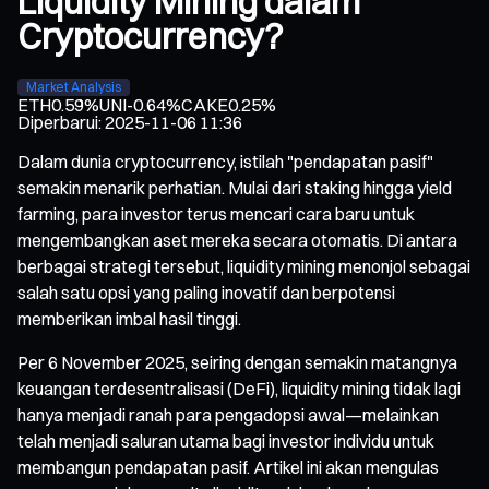
Liquidity Mining dalam
Cryptocurrency?
Market Analysis
ETH
0.59%
UNI
-0.64%
CAKE
0.25%
Diperbarui
:
2025-11-06 11:36
Dalam dunia cryptocurrency, istilah "pendapatan pasif"
semakin menarik perhatian. Mulai dari staking hingga yield
farming, para investor terus mencari cara baru untuk
mengembangkan aset mereka secara otomatis. Di antara
berbagai strategi tersebut, liquidity mining menonjol sebagai
salah satu opsi yang paling inovatif dan berpotensi
memberikan imbal hasil tinggi.
Per 6 November 2025, seiring dengan semakin matangnya
keuangan terdesentralisasi (DeFi), liquidity mining tidak lagi
hanya menjadi ranah para pengadopsi awal—melainkan
telah menjadi saluran utama bagi investor individu untuk
membangun pendapatan pasif. Artikel ini akan mengulas