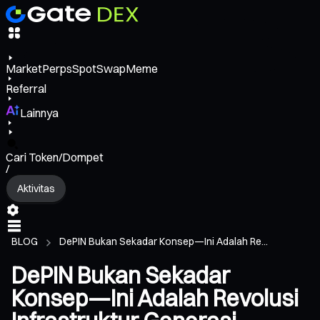
Market
Perps
Spot
Swap
Meme
Referral
Lainnya
Cari Token/Dompet
/
Aktivitas
BLOG
DePIN Bukan Sekadar Konsep—Ini Adalah Re...
DePIN Bukan Sekadar
Konsep—Ini Adalah Revolusi