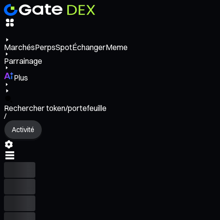
Marchés
Perps
Spot
Échanger
Meme
Parrainage
Plus
Rechercher token/portefeuille
/
Activité